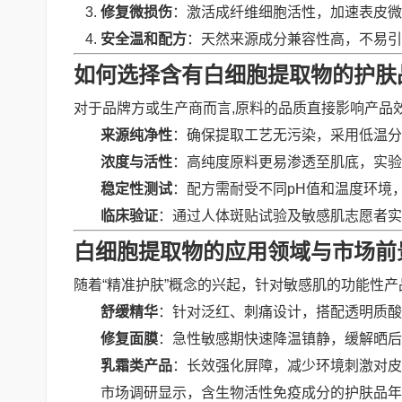
修复微损伤
：激活成纤维细胞活性，加速表皮微
安全温和配方
：天然来源成分兼容性高，不易引
如何选择含有白细胞提取物的护肤
对于品牌方或生产商而言,原料的品质直接影响产品
来源纯净性
：确保提取工艺无污染，采用低温分
浓度与活性
：高纯度原料更易渗透至肌底，实验
稳定性测试
：配方需耐受不同pH值和温度环境
临床验证
：通过人体斑贴试验及敏感肌志愿者实
白细胞提取物的应用领域与市场前
随着“精准护肤”概念的兴起，针对敏感肌的功能性
舒缓精华
：针对泛红、刺痛设计，搭配透明质酸
修复面膜
：急性敏感期快速降温镇静，缓解晒后
乳霜类产品
：长效强化屏障，减少环境刺激对皮
市场调研显示，含生物活性免疫成分的护肤品年