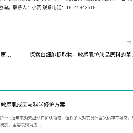
。联系人：小赛 联系电话：18145842518
下
敏感肌修复新突破，白细胞提取物在护肤原料中的应用价值解析
探索白细胞提
析敏感肌成因与科学修护方案
肌”一词近年来频繁出现在护肤领域，但许多人对其具体含义仍存在疑惑，
态，主要表现为皮...