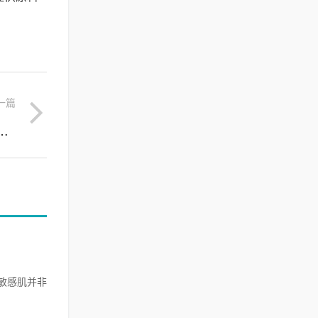
一篇
取物，敏感肌护肤品原料的革新之源
敏感肌并非