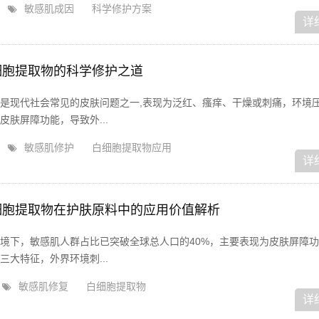
敏感肌成因
科学修护方案
详
细胞提取物的科学修护之道
是现代社会常见的皮肤问题之一,表现为泛红、瘙痒、干燥或刺痛，环境
肤屏障功能，导致外...
敏感肌修护
白细胞提取物应用
详
细胞提取物在护肤原料中的应用价值解析
境下，敏感肌人群占比已突破全球总人口的40%，主要表现为皮肤屏障
大特征，外界环境刺...
敏感肌修复
白细胞提取物
详