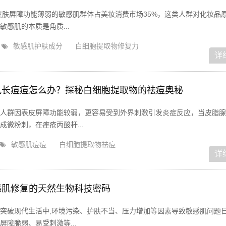
皮肤屏障功能薄弱的敏感肌群体占美妆消费市场35%，这类人群对化妆品
感肌的本质是角质...
敏感肌护肤成分
白细胞提取物修复力
详
肌长痘痘怎么办？探秘白细胞提取物的祛痘奥秘
人群因表皮屏障功能较弱，更容易受到外界刺激引发炎症反应，当皮脂腺
微粉刺，在痤疮丙酸杆...
敏感肌痘痘
白细胞提取物祛痘
详
感肌修复的天然生物科技密码
突破现代生活中,环境污染、护肤不当、压力增加等因素导致敏感肌问题
障脆弱、易受刺激等...