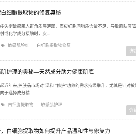
索白细胞提取物的修复奥秘
疫失衡敏感肌人群角质层薄弱，表皮细胞间脂质含量不足，导致肌肤屏障
或化学成分接触时，皮...
敏感肌脸红
白细胞提取物修复
详
感肌护理的奥秘—天然成分助力健康肌底
起近年来,护肤品市场对"温和""修护"功效的需求持续攀升，尤其是针对敏
于选择成分精...
白细胞提取物
敏感肌护理
详
析，白细胞提取物如何提升产品温和性与修复力