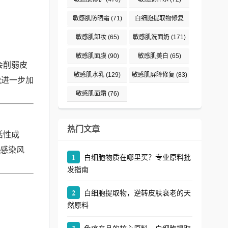
敏感肌防晒霜
(71)
白细胞提取物修复
(242)
敏感肌卸妆
(65)
敏感肌洗面奶
(171)
敏感肌面膜
(90)
敏感肌美白
(65)
会削弱皮
敏感肌水乳
(129)
敏感肌屏障修复
(83)
能进一步加
敏感肌面霜
(76)
热门文章
活性成
肤感染风
1
白细胞物质在哪里买？专业原料批
发指南
2
白细胞提取物，逆转皮肤衰老的天
然原料