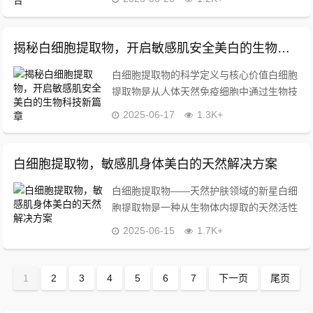
细胞提取物”的协同作用，正在改写这一困
境，白细胞提取物源于生物科技对免疫系统
的深度...
揭秘白细胞提取物，开启敏感肌安全美白的生物科技新篇章
白细胞提取物的科学定义与核心价值白细胞
提取物是从人体天然免疫细胞中通过生物技
术分离提纯的活性成分集合体，在皮肤科学
2025-06-17
1.3K+
领域，它被视为一种突破性原料，其内含的
免疫调节因子、生长因子及天然抗菌肽，能
够精准作用...
白细胞提取物，敏感肌身体美白的天然解决方案
白细胞提取物——天然护肤领域的新星白细
胞提取物是一种从生物体内提取的天然活性
成分，富含多种免疫调节因子和修复蛋白，
2025-06-15
1.7K+
近年来逐渐成为护肤原料市场的关注焦点，
其独特的生物相容性使其尤其适合用于敏感
肌护理领域...
1
2
3
4
5
6
7
下一页
尾页