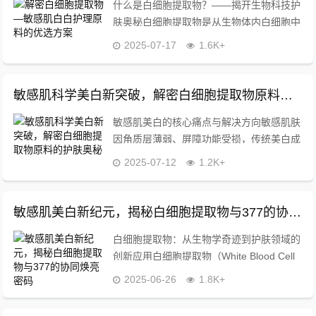
什么是白细胞提取物？——揭开生物科技护
肤奥秘白细胞提取物是从生物体内白细胞中
分离纯化出的活性成分,富含多种免疫调节
2025-07-17
1.6K+
因子、生长因子及氨基酸等营养物质，这类
成分能够模拟人体天然修护机制，通过激活
细胞活性、...
敏感肌科学美白新突破，解密白细胞提取物原料的护肤奥秘
敏感肌美白的核心痛点与解决方向敏感肌肤
因角质层薄弱、屏障功能受损，传统美白成
分如高浓度酸类、熊果苷等易引发刺激反
2025-07-12
1.2K+
应，数据显示，65%敏感肌人群在追求美白
过程中出现泛红、瘙痒等问题，如何实
现"温和焕白"...
敏感肌美白新纪元，揭秘白细胞提取物与377的协同焕亮密码
白细胞提取物：从生物学奇迹到护肤领域的
创新应用白细胞提取物（White Blood Cell
Extract, WBCE）是一种源于人体免疫系统
2025-06-26
1.8K+
的生物活性成分，经过现代生物技术提炼
后，具备强大的抗炎、...