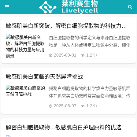
敏感肌美白新突破，解密白细胞提取物的科技力量与应用前景
白细胞提取物的科学定义与来源白细胞提取
物是一种从人体或特定生物源中分离、纯化
得到的活性成分，主要包含多种生物活性
2025-09-01
1.2K+
肽、生长因子和免疫调节物质，这些成分在
维持皮肤健康、促进细胞再生和修复损伤中
发挥重要作用...
敏感肌美白面临的天然屏障挑战
揭秘白细胞提取物的科学焕白力量敏感肌群
体在追求美白功效时常常面临两难困境：传
统的强效美白成分可能引发刺激性反应，而
2025-08-07
1.2K+
温和型产品又难以达到理想的美白效果，这
种矛盾源于敏感肌薄弱的角质屏障功能与活
跃的黑色素...
解密白细胞提取物—敏感肌白白护理原料的优选方案