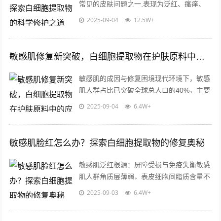
常见的皮肤问题之一,表现为泛红、瘙痒、
干燥或刺痛，环境压力、化学刺激、角质层
2025-09-04
12.5W+
薄弱等因素会削弱皮肤屏障功能，导致外...
敏感肌修复新突破，白细胞提取物在护肤原料中的应用价值解析
敏感肌的成因与修复困境现代环境下，敏感
肌人群占比已突破全球总人口的40%，主要
表现为皮肤屏障功能受损、神经末梢敏感
2025-09-04
6.4W+
化、免疫应答异常三大特征，外界环境刺...
敏感肌脸红怎么办？探索白细胞提取物的修复奥秘
敏感肌泛红根源：屏障受损与免疫失衡敏感
肌人群角质层薄弱，表皮细胞间脂质含量不
足，导致肌肤屏障防御力下降，当受到冷热
2025-09-03
6.4W+
刺激、紫外线照射或化学成分接触时，皮...