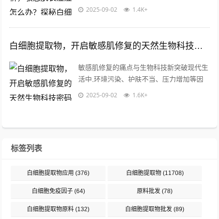
症反应，当皮脂腺分泌失衡时，毛囊角质细
2025-09-02
1.4K+
胞异常增生会形成微粉刺，在痤疮丙酸杆...
白细胞提取物，开启敏感肌修复的天然生物科技密码
敏感肌修复的痛点与生物科技新突破现代生
活中,环境污染、护肤不当、压力增加等因
素导致敏感肌问题日益普遍，敏感肌主要表
2025-09-02
1.6K+
现为泛红、干痒、屏障脆弱、易受刺激等...
标签列表
白细胞提取物应用
(376)
白细胞提取物
(11708)
白细胞免疫因子
(64)
原料批发
(78)
白细胞提取物原料
(132)
白细胞提取物批发
(89)