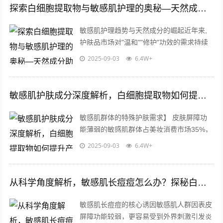
探索白细胞提取物与敏感肌护理的奥秘—天然成分助力健康肌底
敏感肌护理趋势与天然成分的崛起近年来,
护肤品市场对"温和""修护"功效的需求持续
攀升，尤其是针对敏感肌人群的护理产品备
2025-09-03
6.4W+
受关注，消费者更倾向于选择成分精...
敏感肌护肤成分深度解析，白细胞提取物如何提升产品温和性与修复力
敏感肌群体的特殊护肤需求】 皮肤屏障功
能薄弱的敏感肌群体占美妆消费市场35%，
这类人群对化妆品原料的选择尤为谨慎，现
2025-09-03
6.4W+
代医学研究表明，敏感肌的本质是角质...
从科学角度解析，敏感肌长痘痘怎么办？探秘白细胞提取物的祛痘奥秘
敏感肌长痘痘的核心诱因敏感肌人群因表皮
屏障功能较弱，更容易受到外界刺激引发炎