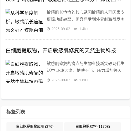
敏感肌长痘痘的核心诱因敏感肌人群因表皮
屏障功能较弱，更容易受到外界刺激引发炎
症反应，当皮脂腺分泌失衡时，毛囊角质细
2025-09-02
1.4K+
胞异常增生会形成微粉刺，在痤疮丙酸杆...
白细胞提取物，开启敏感肌修复的天然生物科技密码
敏感肌修复的痛点与生物科技新突破现代生
活中,环境污染、护肤不当、压力增加等因
素导致敏感肌问题日益普遍，敏感肌主要表
2025-09-02
1.6K+
现为泛红、干痒、屏障脆弱、易受刺激等...
标签列表
白细胞提取物应用
(376)
白细胞提取物
(11708)