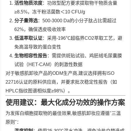
活性物质浓度
：功效型配方要求提取物干物质含量
≥8.5%，冻干粉活菌数＜10 CFU/g
分子量筛选
：500-3000 Da的小分子肽占比需超过
62%，确保透皮吸收效率
低温萃取认证
：采用-196℃超临界CO2萃取工艺，避
免高温导致的蛋白变性
生物相容性报告
：需提供斑贴试验、鸡胚绒毛尿囊膜
试验（HET-CAM）的刺激性数据
对于敏感肌卸妆产品的ODM生产商,建议选择拥有ISO
22716认证的原料供应商，并要求批次稳定性报告（如
HPLC指纹图谱相似度≥98%）。
使用建议：最大化成分功效的操作方案
为发挥白细胞提取物的最佳效果,敏感肌卸妆应遵循"三温
原则"：
温度控制
：使用25-30℃温水冲洗，避免冷热交替造成