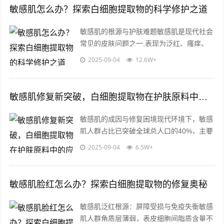
敏感肌怎么办？探索白细胞提取物的科学修护之道
敏感肌的根源与护肤难题敏感肌是现代社会
常见的皮肤问题之一,表现为泛红、瘙痒、
干燥或刺痛，环境压力、化学刺激、角质层
2025-09-04
12.6W+
薄弱等因素会削弱皮肤屏障功能，导致外...
敏感肌修复新突破，白细胞提取物在护肤原料中的应用价值解析
敏感肌的成因与修复困境现代环境下，敏感
肌人群占比已突破全球总人口的40%，主要
表现为皮肤屏障功能受损、神经末梢敏感
2025-09-04
6.5W+
化、免疫应答异常三大特征，外界环境刺...
敏感肌脸红怎么办？探索白细胞提取物的修复奥秘
敏感肌泛红根源：屏障受损与免疫失衡敏感
肌人群角质层薄弱，表皮细胞间脂质含量不