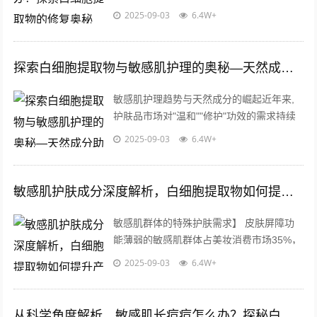
足，导致肌肤屏障防御力下降，当受到冷热
2025-09-03
6.4W+
刺激、紫外线照射或化学成分接触时，皮...
探索白细胞提取物与敏感肌护理的奥秘—天然成分助力健康肌底
敏感肌护理趋势与天然成分的崛起近年来,
护肤品市场对"温和""修护"功效的需求持续
攀升，尤其是针对敏感肌人群的护理产品备
2025-09-03
6.4W+
受关注，消费者更倾向于选择成分精...
敏感肌护肤成分深度解析，白细胞提取物如何提升产品温和性与修复力
敏感肌群体的特殊护肤需求】 皮肤屏障功
能薄弱的敏感肌群体占美妆消费市场35%，
这类人群对化妆品原料的选择尤为谨慎，现
2025-09-03
6.4W+
代医学研究表明，敏感肌的本质是角质...
从科学角度解析，敏感肌长痘痘怎么办？探秘白细胞提取物的祛痘奥秘