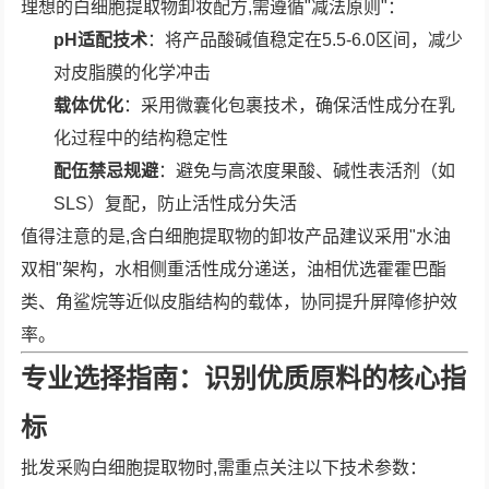
理想的白细胞提取物卸妆配方,需遵循"减法原则"：
pH适配技术
：将产品酸碱值稳定在5.5-6.0区间，减少
对皮脂膜的化学冲击
载体优化
：采用微囊化包裹技术，确保活性成分在乳
化过程中的结构稳定性
配伍禁忌规避
：避免与高浓度果酸、碱性表活剂（如
SLS）复配，防止活性成分失活
值得注意的是,含白细胞提取物的卸妆产品建议采用"水油
双相"架构，水相侧重活性成分递送，油相优选霍霍巴酯
类、角鲨烷等近似皮脂结构的载体，协同提升屏障修护效
率。
专业选择指南：识别优质原料的核心指
标
批发采购白细胞提取物时,需重点关注以下技术参数：