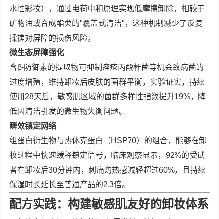
水性彩妆），通过电荷中和原理实现低摩擦卸除，相较于
矿物油或合成酯类的"覆盖式清洁"，这种机制减少了反复
揉搓对屏障的损伤风险。
微生态屏障强化
含β-防御素的提取物可抑制痤疮丙酸杆菌等机会致病菌的
过度增殖，维持卸妆后皮肤的菌群平衡，实验证实，持续
使用28天后，敏感肌区域的菌群多样性指数提升19%，降
低因清洁引发的微生物失衡问题。
瞬效镇定网络
组蛋白衍生物与热休克蛋白（HSP70）的组合，能够在卸
妆过程中快速缓释镇定信号，临床观察显示，92%的受试
者在卸妆后30分钟内，刺痛灼热感减轻超过60%，且持续
保湿时长延长至普通产品的2.3倍。
配方实践：构建敏感肌友好的卸妆体系