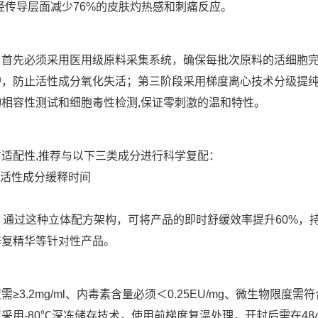
经传导层面减少76%的皮肤灼热感和刺痛反应。
：首先必须采用医用级原料采集系统，确保每批次原料的活细胞
护，防止活性成分氧化失活；第三阶段采用梯度离心技术分级提
相容性测试和细胞毒性检测,保证零刺激的温和特性。
适配性,推荐与以下三类成分进行科学复配：
活性成分缓释时间
 通过这种立体配方架构，可将产品的即时舒缓效率提升60%，
修复精华等针对性产品。
.2mg/ml、内毒素含量必须＜0.25EU/mg、微生物限度需
采用-80℃深冻储存技术，使用前梯度复温处理，开封后需在48