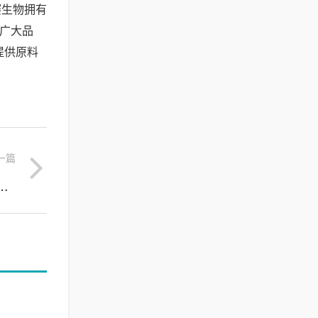
赛生物拥有
为广大品
提供原料
一篇
，敏感肌清洁面膜的天然舒缓新选择