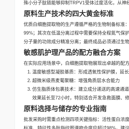
殊小分子肽链能够抑制TRPV1受体过度活化，从神
原料生产技术的四大黄金标准
优质白细胞提取物的生产遵循严格的生物制备标准
99%；其次在低温分离过程中需要保持全程氮气保
分子量的功效成分精准分离；最终成品必须通过生物
敏感肌护理产品的配方融合方案
在实际应用场景中，白细胞提取物展现出卓越的配方
温度敏感型凝胶基质：形成透氧性保护膜，延长
超微米级燕麦葡聚糖：增强角质层水合能力
仿生脂质体包裹技术：建立成分递送的高速通道
效果延长至72小时，特别适合开发急救面膜、
原料选择与储存的专业指南
批发采购时需重点检测四项关键指标：活性蛋白浓度需≥3
标准、特征性多肽指纹图谱吻合度应超过98%，建议