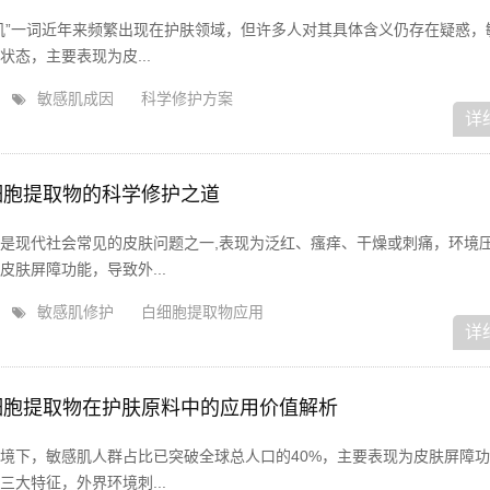
肌”一词近年来频繁出现在护肤领域，但许多人对其具体含义仍存在疑惑，
态，主要表现为皮...
敏感肌成因
科学修护方案
详
细胞提取物的科学修护之道
是现代社会常见的皮肤问题之一,表现为泛红、瘙痒、干燥或刺痛，环境
肤屏障功能，导致外...
敏感肌修护
白细胞提取物应用
详
细胞提取物在护肤原料中的应用价值解析
境下，敏感肌人群占比已突破全球总人口的40%，主要表现为皮肤屏障
大特征，外界环境刺...