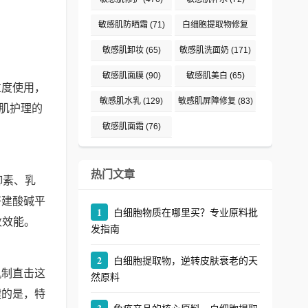
敏感肌防晒霜
(71)
白细胞提取物修复
(242)
敏感肌卸妆
(65)
敏感肌洗面奶
(171)
敏感肌面膜
(90)
敏感肌美白
(65)
过度使用，
敏感肌水乳
(129)
敏感肌屏障修复
(83)
肌护理的
敏感肌面霜
(76)
。
热门文章
御素、乳
搭建酸碱平
1
白细胞物质在哪里买？专业原料批
收效能。
发指南
2
白细胞提取物，逆转皮肤衰老的天
机制直击这
然原料
键的是，特