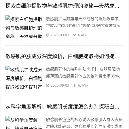
探索白细胞提取物与敏感肌护理的奥秘—天然成分助力健康肌底
敏感肌护理趋势与天然成分的崛起近年来,
护肤品市场对"温和""修护"功效的需求持续
攀升，尤其是针对敏感肌人群的护理产品备
2025-09-03
6.4W+
受关注，消费者更倾向于选择成分精...
敏感肌护肤成分深度解析，白细胞提取物如何提升产品温和性与修复力
敏感肌群体的特殊护肤需求】 皮肤屏障功
能薄弱的敏感肌群体占美妆消费市场35%，
这类人群对化妆品原料的选择尤为谨慎，现
2025-09-03
6.4W+
代医学研究表明，敏感肌的本质是角质...
从科学角度解析，敏感肌长痘痘怎么办？探秘白细胞提取物的祛痘奥秘
敏感肌长痘痘的核心诱因敏感肌人群因表皮
屏障功能较弱，更容易受到外界刺激引发炎