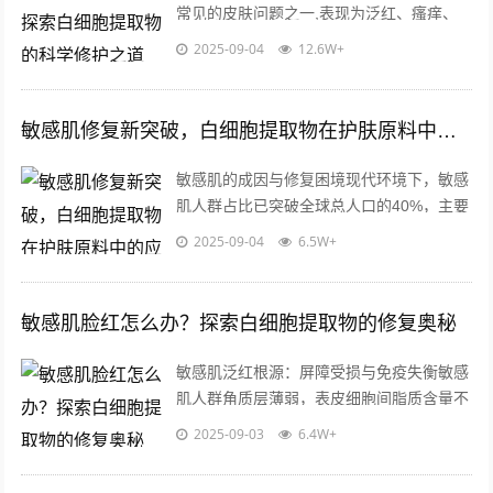
常见的皮肤问题之一,表现为泛红、瘙痒、
干燥或刺痛，环境压力、化学刺激、角质层
2025-09-04
12.6W+
薄弱等因素会削弱皮肤屏障功能，导致外...
敏感肌修复新突破，白细胞提取物在护肤原料中的应用价值解析
敏感肌的成因与修复困境现代环境下，敏感
肌人群占比已突破全球总人口的40%，主要
表现为皮肤屏障功能受损、神经末梢敏感
2025-09-04
6.5W+
化、免疫应答异常三大特征，外界环境刺...
敏感肌脸红怎么办？探索白细胞提取物的修复奥秘
敏感肌泛红根源：屏障受损与免疫失衡敏感
肌人群角质层薄弱，表皮细胞间脂质含量不
足，导致肌肤屏障防御力下降，当受到冷热
2025-09-03
6.4W+
刺激、紫外线照射或化学成分接触时，皮...