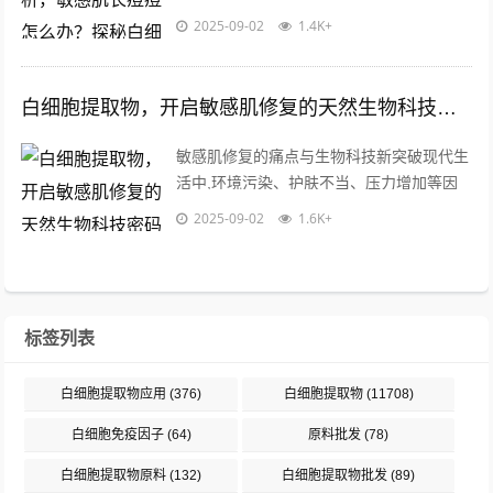
症反应，当皮脂腺分泌失衡时，毛囊角质细
2025-09-02
1.4K+
胞异常增生会形成微粉刺，在痤疮丙酸杆...
白细胞提取物，开启敏感肌修复的天然生物科技密码
敏感肌修复的痛点与生物科技新突破现代生
活中,环境污染、护肤不当、压力增加等因
素导致敏感肌问题日益普遍，敏感肌主要表
2025-09-02
1.6K+
现为泛红、干痒、屏障脆弱、易受刺激等...
标签列表
白细胞提取物应用
(376)
白细胞提取物
(11708)
白细胞免疫因子
(64)
原料批发
(78)
白细胞提取物原料
(132)
白细胞提取物批发
(89)