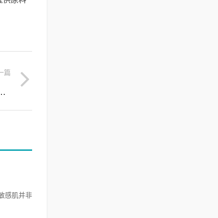
一篇
从识别到科学修复的白细胞提取物解决方案
敏感肌并非