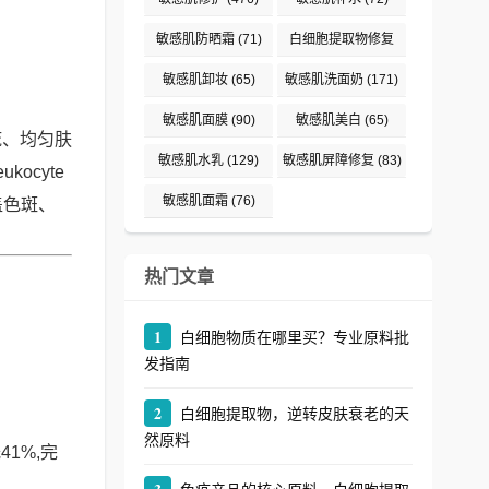
敏感肌防晒霜
(71)
白细胞提取物修复
(242)
敏感肌卸妆
(65)
敏感肌洗面奶
(171)
敏感肌面膜
(90)
敏感肌美白
(65)
疵、均匀肤
敏感肌水乳
(129)
敏感肌屏障修复
(83)
cyte
敏感肌面霜
(76)
盖色斑、
热门文章
1
白细胞物质在哪里买？专业原料批
发指南
2
白细胞提取物，逆转皮肤衰老的天
然原料
1%,完