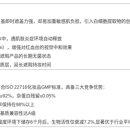
，虽即时遮盖力强，却易加重敏感肌负担，引入白细胞提取物的
体中，遇肌肤炎症环境自动释放
0nm），增强对红血丝的视觉中和效果
遮瑕产品的长期无菌状态
脂质层，延长遮瑕持妆时间
SO 22716化妆品GMP标准，具备三大竞争优势：
2%，杂蛋白残留≤0.05%
率保持在98%以上
基质兼容性达A级
%湿度环境下储存6个月后，生物活性仅衰减7.2%,显著优于行业平