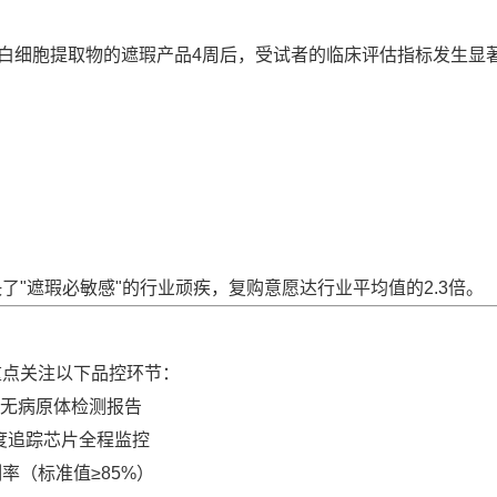
含白细胞提取物的遮瑕产品4周后，受试者的临床评估指标发生显
了"遮瑕必敏感"的行业顽疾，复购意愿达行业平均值的2.3倍。
重点关注以下品控环节：
无病原体检测报告
度追踪芯片全程监控
制率（标准值≥85%）