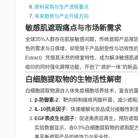
原料采购与生产流程要点
未来趋势与产业升级方向
敏感肌遮瑕痛点与市场新需求
全球35%人群存在肌肤敏感问题，传统遮瑕产品常
色的需求与日俱增，却受限于产品耐受性与功效性的矛
Extract）凭借其天然的修复特性，成为解决敏
痘印的同时强化屏障功能，开创了"遮护一体"的新
白细胞提取物的生物活性解密
白细胞提取物源自人体免疫细胞培养技术，富含抗
β-防御素-2
：靶向抑制痤疮丙酸杆菌，减少遮瑕
IL-10抗炎因子
：快速缓解化妆品成分接触性刺
EGF表皮生长因子
：促进角质层再生，预防遮
实验数据显示，含0.3%白细胞提取物的遮瑕配方
美平衡遮瑕产品的修饰力与安全性。