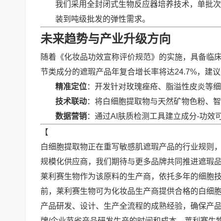
我们采用全封闭式生物反应器培养技术，单批次可
装到吨级批发的弹性需求。
未来趋势与产业升级方向
随着《化妆品功效宣称评价规范》的实施，具备临床
节类成分的遮瑕产品年复合增长率将达24.7%，建
精准定位
：开发针对玫瑰痤疮、脂溢性皮炎等细
技术联动
：将白细胞提取物与天然矿物色粉、智
数据营销
：通过AI肤质检测工具建立成分-功效
【
白细胞提取物正在重写敏感肌遮瑕产品的行业规则，
规模化供应商，我们期待与更多品牌共同推进遮瑕品
莱利赛生物作为该原料的生产商，依托多年的细胞
前，莱利赛生物可为化妆品生产商提供合格的白细
产品研发、设计、生产全流程的成熟经验，确保产品
牌/企业节省产品研发生产的时间和成本。莱利赛生