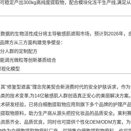
稳定产出300kg高纯度提取物，配合模块化冻干生产线,满足
数据的生物活性成分将主导敏感肌遮瑕市场，预计到2026年，
议品牌方从三方面构建竞争壁垒：
分人群的定制配方
能调光微粒等创新基质结合
可视化模型
其"修复型遮盖"理念完美契合新消费时代的安全护肤诉求，作为
类的技术变革,为14亿敏感肌人群创造真正安心的美丽解决方案
技术研发经验，已将白细胞提取物应用到旗下多个品牌的护理产
胞提取物原料，助力生产商从源头把控化妆品的品质安全。莱利
资质齐全、品质优良，同时也可提供个性化OEM/ODM方案，
物作为白细胞提取物原料厂商，可销售白细胞提取物原料，也可