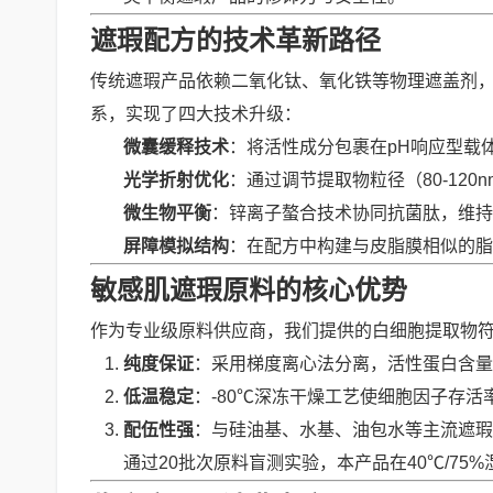
遮瑕配方的技术革新路径
传统遮瑕产品依赖二氧化钛、氧化铁等物理遮盖剂
系，实现了四大技术升级：
微囊缓释技术
：将活性成分包裹在pH响应型载
光学折射优化
：通过调节提取物粒径（80-12
微生物平衡
：锌离子螯合技术协同抗菌肽，维持
屏障模拟结构
：在配方中构建与皮脂膜相似的
敏感肌遮瑕原料的核心优势
作为专业级原料供应商，我们提供的白细胞提取物符合I
纯度保证
：采用梯度离心法分离，活性蛋白含量≥9
低温稳定
：-80℃深冻干燥工艺使细胞因子存活
配伍性强
：与硅油基、水基、油包水等主流遮瑕
通过20批次原料盲测实验，本产品在40℃/75