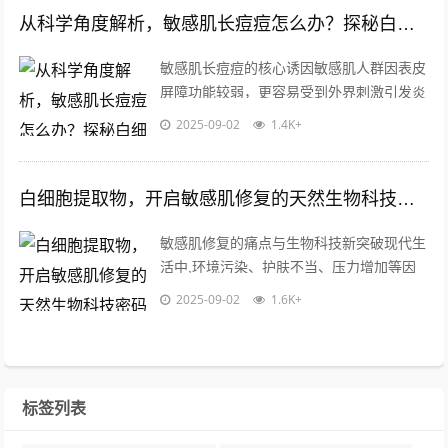
从科学角度解析，敏感肌长痘痘怎么办？探秘白细胞提取物的祛痘奥秘
敏感肌长痘痘的核心诱因敏感肌人群因表皮
屏障功能较弱，更容易受到外界刺激引发炎
症反应，当皮脂腺分泌失衡时，毛囊角质细
2025-09-02
1.4K+
胞异常增生会形成微粉刺，在痤疮丙酸杆...
白细胞提取物，开启敏感肌修复的天然生物科技密码
敏感肌修复的痛点与生物科技新突破现代生
活中,环境污染、护肤不当、压力增加等因
素导致敏感肌问题日益普遍，敏感肌主要表
2025-09-02
1.6K+
现为泛红、干痒、屏障脆弱、易受刺激等...
标签列表