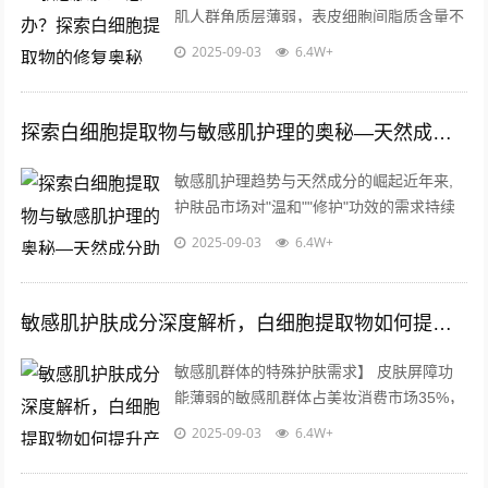
肌人群角质层薄弱，表皮细胞间脂质含量不
足，导致肌肤屏障防御力下降，当受到冷热
2025-09-03
6.4W+
刺激、紫外线照射或化学成分接触时，皮...
探索白细胞提取物与敏感肌护理的奥秘—天然成分助力健康肌底
敏感肌护理趋势与天然成分的崛起近年来,
护肤品市场对"温和""修护"功效的需求持续
攀升，尤其是针对敏感肌人群的护理产品备
2025-09-03
6.4W+
受关注，消费者更倾向于选择成分精...
敏感肌护肤成分深度解析，白细胞提取物如何提升产品温和性与修复力
敏感肌群体的特殊护肤需求】 皮肤屏障功
能薄弱的敏感肌群体占美妆消费市场35%，
这类人群对化妆品原料的选择尤为谨慎，现
2025-09-03
6.4W+
代医学研究表明，敏感肌的本质是角质...