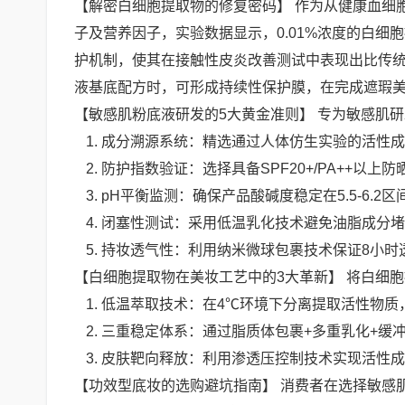
【解密白细胞提取物的修复密码】 作为从健康血细
子及营养因子，实验数据显示，0.01%浓度的白细
护机制，使其在接触性皮炎改善测试中表现出比传统
液基底配方时，可形成持续性保护膜，在完成遮瑕
【敏感肌粉底液研发的5大黄金准则】 专为敏感肌
成分溯源系统：精选通过人体仿生实验的活性成
防护指数验证：选择具备SPF20+/PA++以上
pH平衡监测：确保产品酸碱度稳定在5.5-6.2区
闭塞性测试：采用低温乳化技术避免油脂成分堵
持妆透气性：利用纳米微球包裹技术保证8小时
【白细胞提取物在美妆工艺中的3大革新】 将白细
低温萃取技术：在4℃环境下分离提取活性物质
三重稳定体系：通过脂质体包裹+多重乳化+缓
皮肤靶向释放：利用渗透压控制技术实现活性成
【功效型底妆的选购避坑指南】 消费者在选择敏感肌