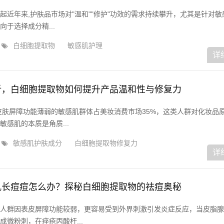
起近年来,护肤品市场对"温和""修护"功效的需求持续攀升，尤其是针对敏
于选择成分精...
白细胞提取物
敏感肌护理
详
析，白细胞提取物如何提升产品温和性与修复力
皮肤屏障功能薄弱的敏感肌群体占美妆消费市场35%，这类人群对化妆品
感肌的本质是角质...
敏感肌护肤成分
白细胞提取物修复力
详
肌长痘痘怎么办？探秘白细胞提取物的祛痘奥秘
人群因表皮屏障功能较弱，更容易受到外界刺激引发炎症反应，当皮脂腺
微粉刺，在痤疮丙酸杆...