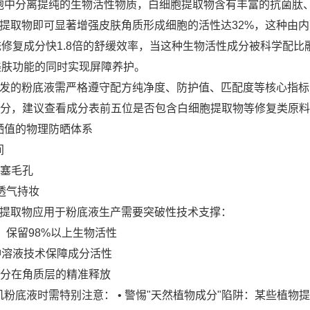
胞中分离提纯的生物活性物质，白细胞提取物含有丰富的抗菌肽
胞提取物即可显著增强皮肤角质形成细胞的活性达32%，这种由
修复成分快1.8倍的舒缓效率，当这种生物活性成分被科学配比
美肤功能的同时实现屏障养护。
研发的粉底液需严格遵守配方纯净度、防护值、匹配度等核心指标
分，建议查看成分表前五位是否包含白细胞提取物等修复类原料
防晒值的物理防晒体系
间
塞毛孔
透气持妆
胞提取物应用于粉底液生产需要突破性技术支撑：
，保留98%以上生物活性
冲溶液技术保障成分活性
分在角质层的精准释放
粉底液时需特别注意： • 警惕"天然植物成分"陷阱：某些植物提