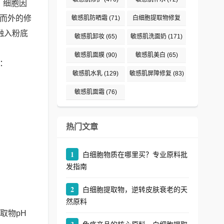
、细胞因
内而外的修
敏感肌防晒霜
(71)
白细胞提取物修复
融入粉底
(242)
敏感肌卸妆
(65)
敏感肌洗面奶
(171)
敏感肌面膜
(90)
敏感肌美白
(65)
：
敏感肌水乳
(129)
敏感肌屏障修复
(83)
敏感肌面霜
(76)
热门文章
1
白细胞物质在哪里买？专业原料批
发指南
2
白细胞提取物，逆转皮肤衰老的天
然原料
取物pH