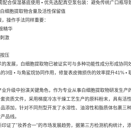
方需配合保湿基底使用 • 优先选配真空泵包装：避免传统广口瓶导
注白细胞提取物含量及活性保留值
液，操作手法同样重要：
胺精华
擦刺激
按压
术的发展，白细胞提取物已被证实可与多种功能性成分形成协同效
倍 • 与角鲨烷协同作用，修复表皮微损伤的效率提升41% • 
产业升级中扮演关键角色，作为专业从事白细胞提取物研发生产
全套资质文件，采用梯度冷冻干燥工艺生产的原料粉末，具有活
产品添加，针对不同剂型开发了水溶性、油溶性和脂质体包裹三
妆产品线。
新印证了"妆养合一"的市场发展趋势，据第三方检测机构统计，