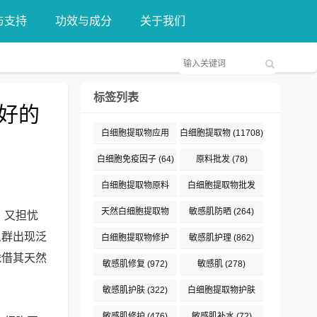
与支持
功效与成分
关于我们
标签列表
好的
白细胞提取物应用
白细胞提取物
(11708)
(376)
白细胞免疫因子
(64)
原料批发
(78)
白细胞提取物原料
白细胞提取物批发
(132)
(89)
天然白细胞提取物
敏感肌防晒
(264)
，又担忧
(187)
人群出现泛
白细胞提取物修护
敏感肌护理
(862)
凭借其天然
(191)
敏感肌修复
(972)
敏感肌
(278)
敏感肌护肤
(322)
白细胞提取物护肤
(477)
敏感肌修护
(476)
敏感肌补水
(72)