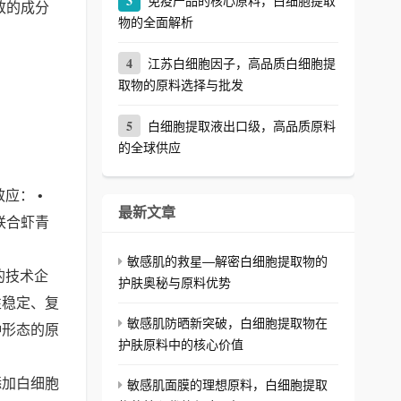
3
免疫产品的核心原料，白细胞提取
致的成分
物的全面解析
4
江苏白细胞因子，高品质白细胞提
取物的原料选择与批发
5
白细胞提取液出口级，高品质原料
的全球供应
应： •
最新文章
联合虾青
敏感肌的救星—解密白细胞提取物的
的技术企
护肤奥秘与原料优势
性稳定、复
敏感肌防晒新突破，白细胞提取物在
种形态的原
护肤原料中的核心价值
添加白细胞
敏感肌面膜的理想原料，白细胞提取