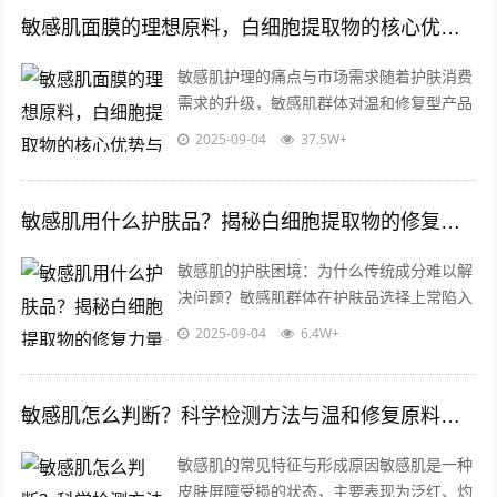
敏感肌面膜的理想原料，白细胞提取物的核心优势与应用解析
敏感肌护理的痛点与市场需求随着护肤消费
需求的升级，敏感肌群体对温和修复型产品
的需求日益增长，据行业数据显示，全球敏
2025-09-04
37.5W+
感肌护理市场规模年增速超过15%，其...
敏感肌用什么护肤品？揭秘白细胞提取物的修复力量与科学选择指南
敏感肌的护肤困境：为什么传统成分难以解
决问题？敏感肌群体在护肤品选择上常陷入
两难：既要避免刺激，又要追求有效修复，
2025-09-04
6.4W+
传统护肤成分如酒精、香精、防腐剂等易...
敏感肌怎么判断？科学检测方法与温和修复原料解析
敏感肌的常见特征与形成原因敏感肌是一种
皮肤屏障受损的状态，主要表现为泛红、灼