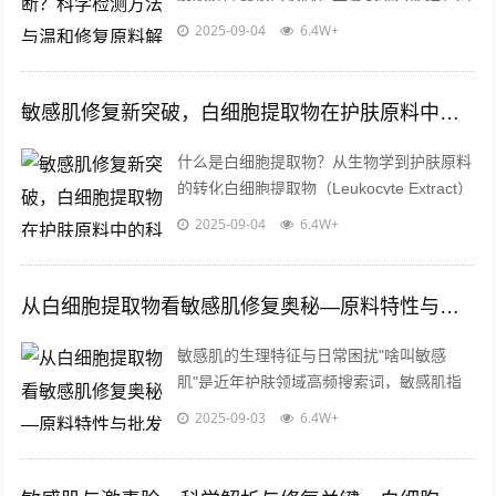
热、瘙痒或脱屑，这类肤质对外界刺激（如
2025-09-04
6.4W+
温差、化妆品成分）反应强烈，长期反复...
敏感肌修复新突破，白细胞提取物在护肤原料中的科学应用与批发指南
什么是白细胞提取物？从生物学到护肤原料
的转化白细胞提取物（Leukocyte Extract）
是一种通过生物技术从白细胞中分离出的活
2025-09-04
6.4W+
性成分集合体，包含...
从白细胞提取物看敏感肌修复奥秘—原料特性与批发应用解析
敏感肌的生理特征与日常困扰"啥叫敏感
肌"是近年护肤领域高频搜索词，敏感肌指
皮肤屏障功能受损、角质层薄弱的脆弱肤
2025-09-03
6.4W+
质，具体表现为泛红、瘙痒、脱屑等症状，
研...