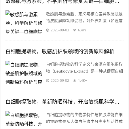
敏感肌与激素脸，科学解析与修复关键—白细胞提取物的应用价值
敏感肌与激素脸：定义与核心差异敏感肌是
指皮肤屏障功能受损，对外界刺激（如温度
变化、化学成分、紫外线等）反应过激的皮
2025-09-03
6.4W+
肤状态，其成因复杂，可能与遗传、环境...
白细胞提取物，敏感肌护肤领域的创新原料解析与应用前景
白细胞提取物的科学定义与来源白细胞提取
物（Leukocyte Extract）是一种从健康白细
胞中分离纯化的生物活性成分集合体，包含
2025-09-02
1.4K+
多种免疫调节因子、...
白细胞提取物，革新防晒科技，开启敏感肌科学防护新纪元
白细胞提取物的生物学特性与护肤潜能白细
胞提取物是从人体白细胞中分离出的活性成
分集合体，富含多种生物活性物质，包括抗