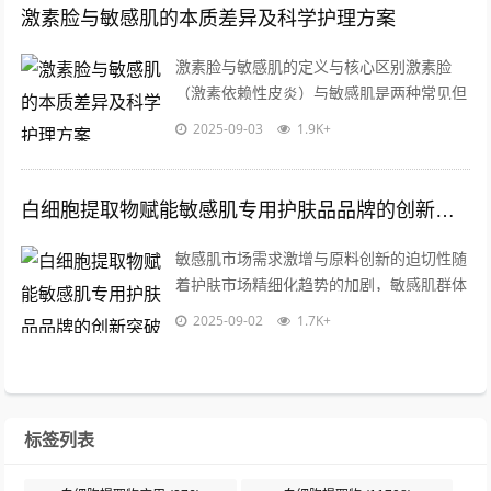
激素脸与敏感肌的本质差异及科学护理方案
激素脸与敏感肌的定义与核心区别激素脸
（激素依赖性皮炎）与敏感肌是两种常见但
成因完全不同的皮肤问题，激素脸是由于长
2025-09-03
1.9K+
期滥用含糖皮质激素的护肤品或药膏，导
致...
白细胞提取物赋能敏感肌专用护肤品品牌的创新突破
敏感肌市场需求激增与原料创新的迫切性随
着护肤市场精细化趋势的加剧，敏感肌群体
对安全、高效护肤品的需求呈现爆发式增
2025-09-02
1.7K+
长，这一人群的皮肤屏障普遍脆弱，易受
外...
标签列表