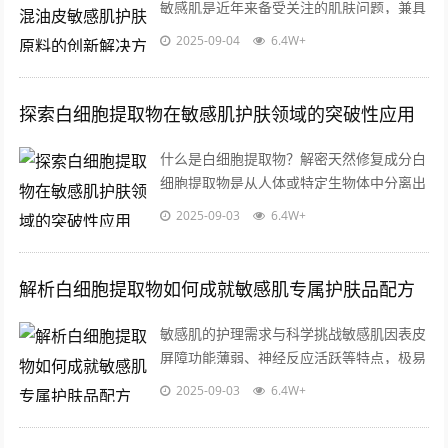
敏感肌是近年来备受关注的肌肤问题，兼具
油性肌肤的油脂分泌旺盛与敏感肌的屏障脆
2025-09-04
6.4W+
弱双重特性，这类肤质人群常面临外油内...
探索白细胞提取物在敏感肌护肤领域的突破性应用
什么是白细胞提取物？解密天然修复成分白
细胞提取物是从人体或特定生物体中分离出
的功能性成分,其核心价值来源于白细胞天
2025-09-03
6.4W+
然具备的免疫调节和损伤修复能力，这类...
解析白细胞提取物如何成就敏感肌专属护肤品配方
敏感肌的护理需求与科学挑战敏感肌因表皮
屏障功能薄弱、神经反应活跃等特点，极易
受外界刺激引发红肿、干燥或刺痛，这类肌
2025-09-03
6.4W+
肤对护肤品的成分安全性、渗透性和温和...