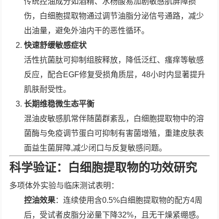
传统控油成分如酒精、水杨酸易加剧敏感肌屏障损
伤，白细胞提取物通过调节油脂分泌信号通路，减少
出油量，避免外油内干的恶性循环。
快速舒缓敏感症状
活性抗菌肽可抑制组胺释放，降低泛红、瘙痒等敏感
反应，配合EGF修复受损角质层，48小时内显著提升
肌肤耐受性。
长期维稳微生态平衡
混油皮敏感肌常伴随菌群紊乱，白细胞提取物中的溶
菌酶与免疫调节蛋白可抑制有害菌增殖，重建皮肤表
面益生菌屏障,减少闭口与反复敏感问题。
科学验证：白细胞提取物的功效研究
多项体外实验与临床测试表明：
控油效果
：连续使用含0.5%白细胞提取物的配方4周
后，受试者皮脂分泌量下降32%，且无干燥紧绷感。