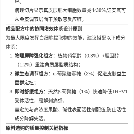
应。
病理切片显示真皮层肥大细胞数量减少38%,证实其可
从免疫调节层面干预敏感反应链。
成品配方中的协同增效体系设计原则
为最大限度发挥白细胞提取物的效能，建议搭配以下成分
体系：
物理屏障强化组方
：植物鞘氨醇（0.3%）+胆固醇
（1.2%）重建角质层脂质结构；
微生态调节组方
：α-葡聚糖寡糖（2%）促进皮肤益生
菌群定植；
即时舒缓组方
：天然β-葡聚糖（1%）快速降低TRPV1
受体活性，缓解刺痛感。
需避免与高浓度果酸、碱性表面活性剂配伍,防止活性
成分降解失活。
原料选购的质量控制关键指标