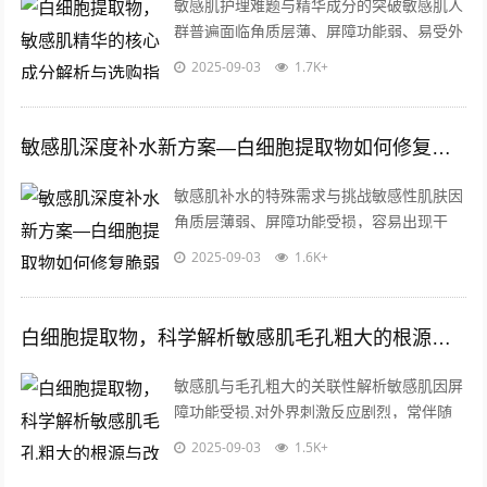
敏感肌护理难题与精华成分的突破敏感肌人
群普遍面临角质层薄、屏障功能弱、易受外
界刺激的困扰，传统护肤成分常因分子量过
2025-09-03
1.7K+
大或刺激性强难以被皮肤吸收，甚至加剧...
敏感肌深度补水新方案—白细胞提取物如何修复脆弱屏障
敏感肌补水的特殊需求与挑战敏感性肌肤因
角质层薄弱、屏障功能受损，容易出现干
燥、泛红、刺痛等问题，传统补水成分如透
2025-09-03
1.6K+
明质酸、甘油等虽然能短暂缓解紧绷感，
却...
白细胞提取物，科学解析敏感肌毛孔粗大的根源与改善方案
敏感肌与毛孔粗大的关联性解析敏感肌因屏
障功能受损,对外界刺激反应剧烈，常伴随
泛红、干燥或瘙痒等问题，研究发现，炎症
2025-09-03
1.5K+
反应加剧会导致胶原蛋白降解，促使毛孔...