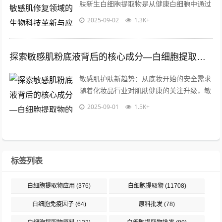
肤新生白细胞提取物是从健康白细胞中通过
生物技术分离纯化得到的活性成分，富含多
2025-09-02
1.3K+
种细胞因子、生长因子和免疫调节蛋白，...
探索敏感肌粉底液背后的核心成分—白细胞提取物的奥秘与应用
敏感肌护肤新趋势：从底妆开始的安全需求
随着化妆品行业对肌肤健康的关注升级，敏
感肌粉底液逐渐成为市场新宠，据统计，全
2025-09-01
1.5K+
球超60%的女性自述存在敏感肌困扰，...
标签列表
白细胞提取物应用
(376)
白细胞提取物
(11708)
白细胞免疫因子
(64)
原料批发
(78)