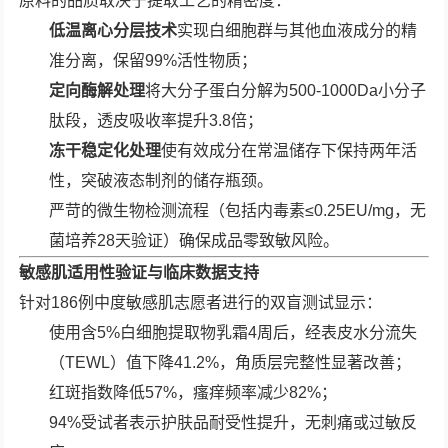
原料的品质取决于提取工艺的精密度：
低温离心分层技术
实现白细胞群与其他血液成分的精
准分离，保留99%活性物质；
定向酶解处理
将大分子蛋白分解为500-1000Da小分子
肽段，透皮吸收率提升3.8倍；
冻干稳定化处理
使有效成分在常温储存下保持两年活
性，突破液态制剂的储存瓶颈。
严苛的微生物检测流程（包括内毒素≤0.25EU/mg，无
菌培养28天验证）确保成品零致敏风险。
敏感肌适用性验证与临床数据支持
针对186例中度敏感肌志愿者进行的双盲测试显示：
使用含5%白细胞提取物乳霜4周后，经表皮水分流失
（TEWL）值下降41.2%，角质层完整性显著改善；
红斑指数降低57%，瘙痒频率减少82%；
94%受试者表示护肤品耐受性提升，无刺痛或过敏反