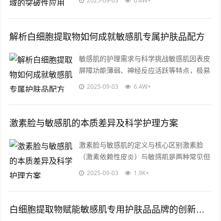
2025-09-03
6.4W+
然具备的免疫调节和损伤修复能力，这类...
解析白细胞提取物如何成就敏感肌专属护肤品配方
敏感肌的护理需求与科学挑战敏感肌因表皮
屏障功能薄弱、神经反应活跃等特点，极易
受外界刺激引发红肿、干燥或刺痛，这类肌
2025-09-03
6.4W+
肤对护肤品的成分安全性、渗透性和温和...
激素脸与敏感肌的本质差异及科学护理方案
激素脸与敏感肌的定义与核心区别激素脸
（激素依赖性皮炎）与敏感肌是两种常见但
成因完全不同的皮肤问题，激素脸是由于长
2025-09-03
1.9K+
期滥用含糖皮质激素的护肤品或药膏，导
致...
白细胞提取物赋能敏感肌专用护肤品品牌的创新突破