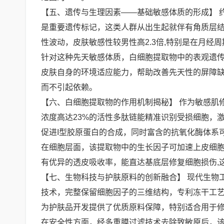
【五、遗传与生理因素——基础敏感体质的形成】 约
是重要遗传标记，这类人群从出生起就伴有角质层结
性波动，皮肤敏感性较男性高2.3倍,特别是在月经
针对这种先天敏感体质，白细胞提取物中的表观遗
皮肤自身的环境适应能力，帮助改善先天性的屏障缺
而不引起依赖。
【六、白细胞提取物的作用机制揭秘】 作为敏感肌
浓度高达23%的活性多肽链能精准识别受损细胞，
促进I型胶原蛋白的合成，同时富含的抗氧化酶体系可
在细胞层面，该提取物中的生长因子可加速上皮细胞
有优异的透皮吸收率，能直达基底层修复细胞损伤,
【七、生物科技与护肤原料的创新融合】 现代生物
技术，完整保留细胞因子的三维结构，专利冻干工艺
为护肤品开发提供了优质原料保障，特别适合用于
在安全性方面，经多重膜过滤技术去除致敏原后，该原