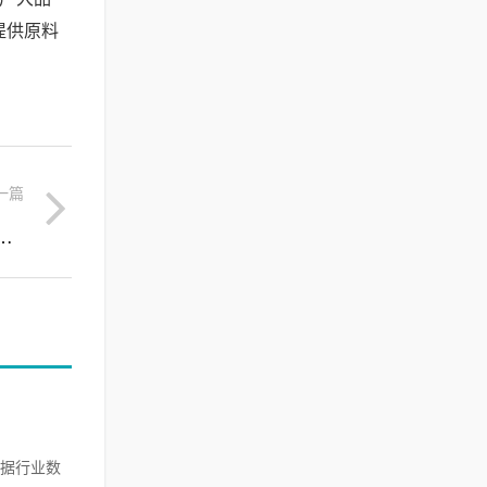
提供原料
一篇
发新方向—白细胞提取物在护肤品原料中的创新应用
据行业数