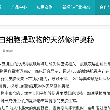
发
产品中心
应用案例
新闻与行业动态
合作
白细胞提取物的天然修护奥秘
max
敏感肌肤的形成与皮肤屏障功能失调密切相关，皮肤表层由角质
激物更容易渗透表皮，临床研究显示，超过78%的敏感肌患者存
减弱使皮肤丧失正常锁水能力，导致干痒、泛红等典型敏感症状
取物中富含的天然生长因子能够促进角质细胞增殖，加速受损屏
可形成仿生保护膜,帮助重建健康的皮肤生态。
皮肤作为人体最大的免疫器官，当免疫功能紊乱时，会引发过度