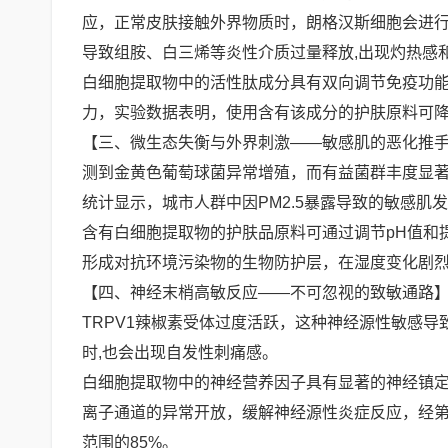
应，正常皮肤接触外界物质时，朗格汉斯细胞会进行
导致组胺、白三烯等炎性介质过量释放,出现灼热感
白细胞提取物中的活性肽成分具有双向调节免疫功能
力，实验数据表明，使用含有该成分的护肤原料可降低
【三、微生态失衡与外界刺激——敏感肌的恶化推手
测到金黄色葡萄球菌异常增殖，而有益菌群丰度显
统计显示，城市人群中因PM2.5暴露导致的敏感肌发
含有白细胞提取物的护肤品原料可通过调节pH值和
形成对抗环境污染物的生物防护层，在湿度变化剧烈
【四、神经末梢高敏反应——不可忽视的致敏通路】
TRPV1辣椒素受体过度活跃，这种神经源性敏感
时,也会出现自发性刺痛感。
白细胞提取物中的神经营养因子具有显著的神经镇定
离子通道的异常开放，缓解神经源性炎症反应，经第
范围的85%。