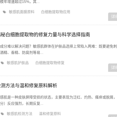
年增速超过15%，其...
敏感肌面膜原料
白细胞提取物应用
详
揭秘白细胞提取物的修复力量与科学选择指南
成分难以解决问题？敏感肌群体在护肤品选择上常陷入两难：既要避免刺
精、香精、防腐剂等易...
敏感肌护肤品
白细胞提取物修复
详
检测方法与温和修复原料解析
感肌是一种皮肤屏障受损的状态，主要表现为泛红、灼热、瘙痒或脱屑，
）反应强烈，长期反复...
敏感肌检测方法
温和修复原料