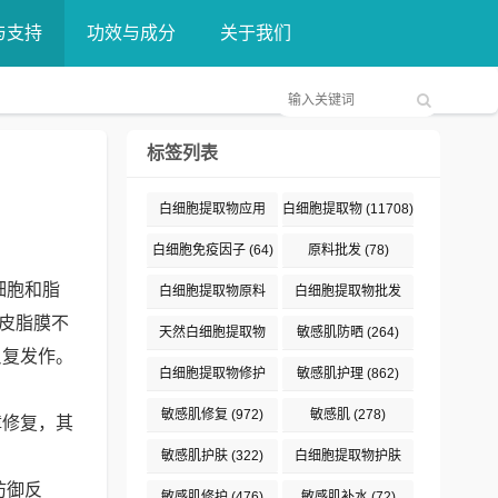
与支持
功效与成分
关于我们
标签列表
白细胞提取物应用
白细胞提取物
(11708)
(376)
白细胞免疫因子
(64)
原料批发
(78)
细胞和脂
白细胞提取物原料
白细胞提取物批发
在皮脂膜不
(132)
(89)
天然白细胞提取物
敏感肌防晒
(264)
反复发作。
(187)
白细胞提取物修护
敏感肌护理
(862)
(191)
敏感肌修复
(972)
敏感肌
(278)
障修复，其
敏感肌护肤
(322)
白细胞提取物护肤
防御反
(477)
敏感肌修护
(476)
敏感肌补水
(72)