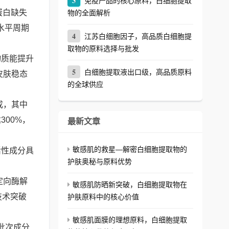
3
免疫产品的核心原料，白细胞提取
蛋白缺失
物的全面解析
水平周期
4
江苏白细胞因子，高品质白细胞提
取物的原料选择与批发
物质能提升
5
白细胞提取液出口级，高品质原料
皮肤稳态
的全球供应
成，其中
00%，
最新文章
敏感肌的救星—解密白细胞提取物的
活性成分具
护肤奥秘与原料优势
定向酶解
敏感肌防晒新突破，白细胞提取物在
技术突破
护肤原料中的核心价值
敏感肌面膜的理想原料，白细胞提取
批次成分