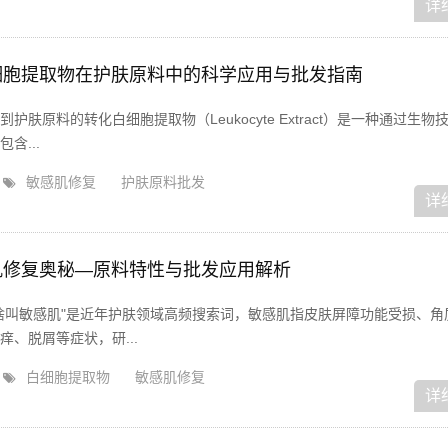
详
细胞提取物在护肤原料中的科学应用与批发指南
肤原料的转化白细胞提取物（Leukocyte Extract）是一种通过生物
含...
敏感肌修复
护肤原料批发
详
肌修复奥秘—原料特性与批发应用解析
啥叫敏感肌"是近年护肤领域高频搜索词，敏感肌指皮肤屏障功能受损、角
、脱屑等症状，研...
白细胞提取物
敏感肌修复
详