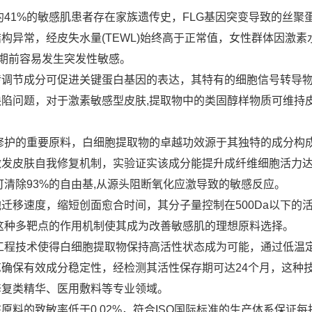
41%的敏感肌患者存在家族遗传史，FLG基因突变导致的丝聚
构异常，经皮失水量(TEWL)始终高于正常值，女性群体因激素
周期前容易发生突发性敏感。
传调节成分可促进关键蛋白基因的表达，其特有的细胞信号转导
陷问题，对于激素敏感型皮肤,提取物中的类固醇样物质可维持
修护的重要原料，白细胞提取物的卓越功效源于其独特的成分构
激发皮肤自我修复机制，实验证实该成分能提升成纤维细胞活力达3
清除93%的自由基,从源头阻断氧化应激导致的敏感反应。
迁移速度，缩短创面愈合时间，其分子量控制在500Da以下的
这种多靶点的作用机制使其成为改善敏感肌的理想原料选择。
工程技术使得白细胞提取物保持高活性状态成为可能，通过低温
确保有效成分稳定性，经检测其活性保存期可达24个月，这种
修复类精华、医用敷料等专业领域。
料的致敏率低于0.02%，符合ISO国际标准的生产体系保证每