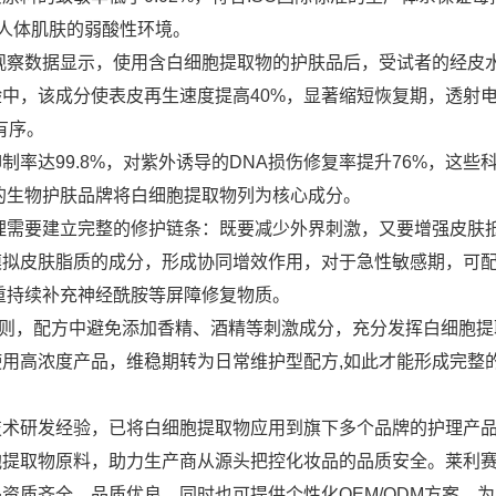
适配人体肌肤的弱酸性环境。
观察数据显示，使用含白细胞提取物的护肤品后，受试者的经皮
验中，该成分使表皮再生速度提高40%，显著缩短恢复期，透射
有序。
率达99.8%，对紫外诱导的DNA损伤修复率提升76%，这些
的生物护肤品牌将白细胞提取物列为核心成分。
理需要建立完整的修护链条：既要减少外界刺激，又要增强皮肤
模拟皮肤脂质的成分，形成协同增效作用，对于急性敏感期，可
重持续补充神经酰胺等屏障修复物质。
原则，配方中避免添加香精、酒精等刺激成分，充分发挥白细胞提
用高浓度产品，维稳期转为日常维护型配方,如此才能形成完整
技术研发经验，已将白细胞提取物应用到旗下多个品牌的护理产
胞提取物原料，助力生产商从源头把控化妆品的品质安全。莱利
资质齐全、品质优良，同时也可提供个性化OEM/ODM方案，