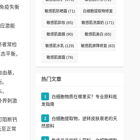
免疫失衡
敏感肌防晒霜
(71)
白细胞提取物修复
(242)
敏感肌卸妆
(65)
敏感肌洗面奶
(171)
抗应激能
敏感肌面膜
(90)
敏感肌美白
(65)
患者常检
敏感肌水乳
(129)
敏感肌屏障修复
(83)
生态平衡，
敏感肌面霜
(76)
自由基，
热门文章
衡。
%，
1
白细胞物质在哪里买？专业原料批
外界刺激
发指南
2
白细胞提取物，逆转皮肤衰老的天
可阻断钙
然原料
低至正常