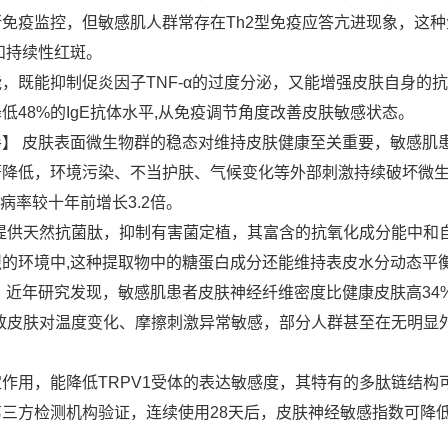
免疫监控，但敏感肌人群常存在Th2型免疫应答亢进现象，这种
和持续性红斑。
，既能抑制促炎因子TNF-α的过度分泌，又能增强皮肤自身的
48%的IgE抗体水平,从免疫调节角度改善皮肤敏感状态。
】 皮肤表面微生物群的稳态对维持皮肤健康至关重要，敏感肌
著降低，环境污染、不当护肤、气候变化等外部刺激持续破坏微
病率较十年前增长3.2倍。
提供天然抗菌肽，抑制有害菌定植，其富含的抗氧化成分能中和
的环境中,这种提取物中的糖蛋白成分还能维持表皮水分动态平
 近年研究发现，敏感肌患者皮肤神经纤维密度比健康皮肤高34
导致皮肤对温度变化、摩擦刺激异常敏感，部分人群甚至在无明显
作用，能降低TRPV1受体的表达敏感度，其特有的多肽链结构
三方检测机构验证，连续使用28天后，皮肤神经敏感指数可降