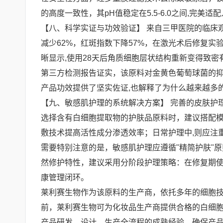
的高度一致性，其pH值稳定在5.5-6.0之间,完美
【八、科学实证与功效验证】 来自三甲医院的临床
减少62%，红斑指数下降57%，在激光术后修复实
晰显示,使用28天后角质细胞层状结构重新变得致密
第三方检测报告证实，该原料对金黄色葡萄球菌的抑制
产品功效提供了坚实佐证,也解释了为什么越来越多
【九、敏感肌护理的系统解决方案】 完善的皮肤护
选择含有白细胞提取物的护肤品原料时，建议搭配
敷技术提高活性成分渗透效率；日常护理中,则应注
需要特别注意的是，敏感肌护理应遵循"精简护肤"
然修护特性，建议采用分阶段护理策略：在修复期使
康管理闭环。
莱利赛生物作为该原料的生产商，依托多年的细胞
前，莱利赛生物可为化妆品生产商提供合格的白细
产品研发、设计、生产全流程的成熟经验，确保产品