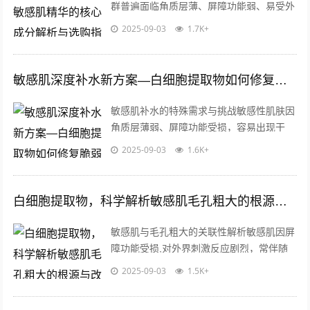
群普遍面临角质层薄、屏障功能弱、易受外
界刺激的困扰，传统护肤成分常因分子量过
2025-09-03
1.7K+
大或刺激性强难以被皮肤吸收，甚至加剧...
敏感肌深度补水新方案—白细胞提取物如何修复脆弱屏障
敏感肌补水的特殊需求与挑战敏感性肌肤因
角质层薄弱、屏障功能受损，容易出现干
燥、泛红、刺痛等问题，传统补水成分如透
2025-09-03
1.6K+
明质酸、甘油等虽然能短暂缓解紧绷感，
却...
白细胞提取物，科学解析敏感肌毛孔粗大的根源与改善方案
敏感肌与毛孔粗大的关联性解析敏感肌因屏
障功能受损,对外界刺激反应剧烈，常伴随
泛红、干燥或瘙痒等问题，研究发现，炎症
2025-09-03
1.5K+
反应加剧会导致胶原蛋白降解，促使毛孔...