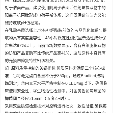
构，经测试该技术能使活性成分的透皮吸收率提升3.2倍，
对于洁面产品，建议使用阴离子表面活性剂与提取物中的
阳离子抗菌肽形成电荷平衡体系，这样既保证清洁力又能
维持皮肤pH值稳定。
在乳霜基质选择上,含有神经酰胺前体的液晶乳化体系与提
取物具有高度兼容性，48小时稳定性测试显示活性成分保
留率达97%以上，当前市场数据显示，含有白细胞提取物
的防晒产品复购率比传统产品高41%，这与原料本身具有
的光损伤修复特性密切相关。
6】原料质量控制的关键指标 优质原料需满足三个核心标
准：①每毫克蛋白含量不低于850μg，通过Bradford法精
确测定；②内毒素水平严格控制在0.1EU/mg以下，确保临
床使用安全性；③生物活性检测中，对金黄色葡萄球菌的
抑菌圈直径应≥15mm（浓度2%时）。
采用双重质谱检测技术对原料进行批次一致性验证,确保每