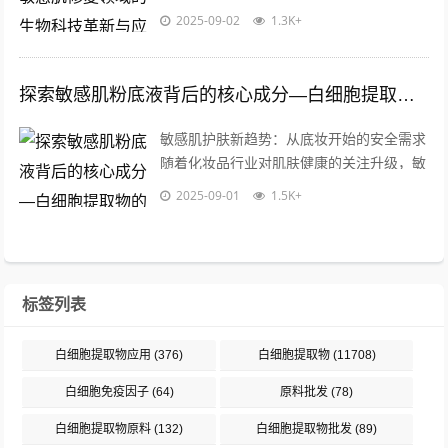
生物技术分离纯化得到的活性成分，富含多
2025-09-02
1.3K+
种细胞因子、生长因子和免疫调节蛋白，...
探索敏感肌粉底液背后的核心成分—白细胞提取物的奥秘与应用
敏感肌护肤新趋势：从底妆开始的安全需求
随着化妆品行业对肌肤健康的关注升级，敏
感肌粉底液逐渐成为市场新宠，据统计，全
2025-09-01
1.5K+
球超60%的女性自述存在敏感肌困扰，...
标签列表
白细胞提取物应用
(376)
白细胞提取物
(11708)
白细胞免疫因子
(64)
原料批发
(78)
白细胞提取物原料
(132)
白细胞提取物批发
(89)