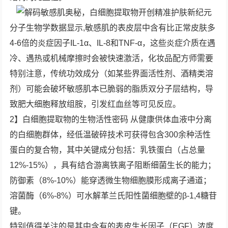
分子生物学数据显示,敏感肌的表皮层中含有比正常皮肤多
4-6倍的炎症因子IL-1α、IL-8和TNF-α，这些炎症介质在遇
冷、遇热或机械摩擦时会被快速激活，化妆品配方师需要
特别注意，传统功效成分（如某些界面活性剂、酒精类溶
剂）可能会破坏敏感肌本已脆弱的脂质双分子层结构，导
致肥大细胞释放组胺，引发红血丝等可见反应。
2】白细胞提取物的生物活性密码 从健康供体血液中分离
的白细胞群体，经低温破碎技术可获得包含300余种活性
蛋白的复合物，其中关键成分包括：乳铁蛋白（占总量
12%-15%），具有结合游离铁离子阻断细菌生长的能力；
防御素（8%-10%）能穿透微生物细胞膜形成离子通道；
溶菌酶（6%-8%）可水解革兰氏阳性菌细胞壁的β-1,4糖苷
键。
特别值得关注的是其中含有的表皮生长因子（EGF）浓度