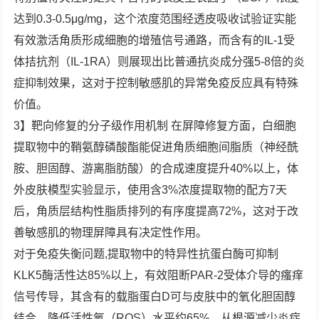
达到0.3-0.5μg/mg，这个浓度范围经透皮吸收试验证实能
有效激活角质形成细胞的增殖信号通路，而含有的IL-1受
体拮抗剂（IL-1RA）则展现出比普通抗炎成分强5-8倍的炎
症抑制效果，这对于控制敏感肌的异常免疫反应具有特殊
价值。
3】靶向修复的分子级作用机制 在屏障修复方面，白细胞
提取物中的鞘氨醇磷酸酯能促进角质细胞间脂质（神经酰
胺、胆固醇、游离脂肪酸）的合成速度提升40%以上，体
外皮肤模型实验显示，使用含3%浓度提取物的配方7天
后，角质层结构性脂质排列的有序度提高72%，这对于改
善敏感肌的物理屏障具有决定性作用。
对于免疫失衡问题,提取物中的特异性抗蛋白酶可抑制
KLK5酶活性达85%以上，有效阻断PAR-2受体介导的瘙痒
信号传导，其含有的载脂蛋白D可与皮肤中的氧化胆固醇
结合，降低活性氧（ROS）水平约65%，从根源减少炎症