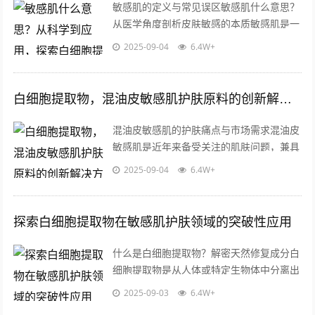
敏感肌的定义与常见误区敏感肌什么意思？
从医学角度剖析皮肤敏感的本质敏感肌是一
种皮肤屏障功能受损、对外界刺激反应过度
2025-09-04
6.4W+
的状态，敏感肌人群的角质层薄、皮脂膜...
白细胞提取物，混油皮敏感肌护肤原料的创新解决方案
混油皮敏感肌的护肤痛点与市场需求混油皮
敏感肌是近年来备受关注的肌肤问题，兼具
油性肌肤的油脂分泌旺盛与敏感肌的屏障脆
2025-09-04
6.4W+
弱双重特性，这类肤质人群常面临外油内...
探索白细胞提取物在敏感肌护肤领域的突破性应用
什么是白细胞提取物？解密天然修复成分白
细胞提取物是从人体或特定生物体中分离出
的功能性成分,其核心价值来源于白细胞天
2025-09-03
6.4W+
然具备的免疫调节和损伤修复能力，这类...