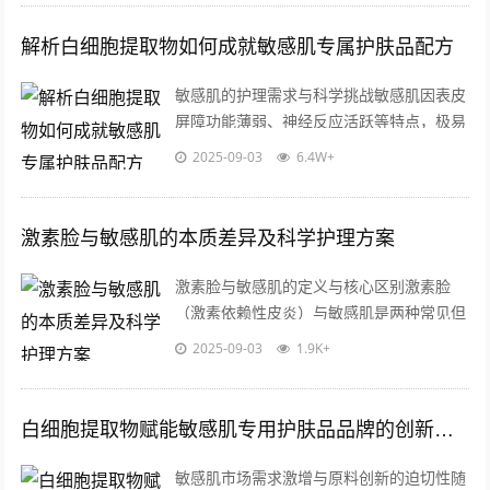
解析白细胞提取物如何成就敏感肌专属护肤品配方
敏感肌的护理需求与科学挑战敏感肌因表皮
屏障功能薄弱、神经反应活跃等特点，极易
受外界刺激引发红肿、干燥或刺痛，这类肌
2025-09-03
6.4W+
肤对护肤品的成分安全性、渗透性和温和...
激素脸与敏感肌的本质差异及科学护理方案
激素脸与敏感肌的定义与核心区别激素脸
（激素依赖性皮炎）与敏感肌是两种常见但
成因完全不同的皮肤问题，激素脸是由于长
2025-09-03
1.9K+
期滥用含糖皮质激素的护肤品或药膏，导
致...
白细胞提取物赋能敏感肌专用护肤品品牌的创新突破
敏感肌市场需求激增与原料创新的迫切性随