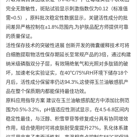
完全无致敏性，斑贴试验显示刺激指数仅为0.12（标准值
需<0.5），原料批次稳定性数据显示，关键活性成分的批
间差异严格控制在±1.8%范围内,为护肤品配方师提供可靠
的质量保证。
活性保存技术的突破性进展 创新开发的微囊缓释技术可将
白细胞提取物活性保存期延长至常规产品的3倍，通过构建
纳米级磷脂双分子层，有效隔绝氧气和光照对多肽链的破
坏，加速老化实验证实，在40℃/75%RH环境下储存18个
月后，活性成分保留率仍达94.3%,这使得玉兰油敏感肌产
品在整个保质期内都能保持最佳功效。
原料应用指导方案 建议在玉兰油敏感肌配方中添加比例范
围为0.5%-3.2%，pH值适应性测试显示，在4.5-6.8区间内
稳定性最佳，与泛醇、积雪草苷等修复成分具有协同增效
作用，组合使用时可将皮肤耐受度提升27%，乳化体系建