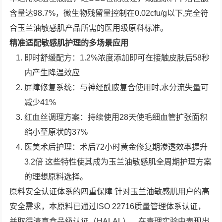
含量达98.7%，微生物残留量控制在0.02cfu/g以下,完全符
合玉兰油敏感肌产品所需的医用级原料标准。
精准适配敏感肌护理的多场景应用
即时舒缓配方：1.2%浓度添加即可在接触皮肤后58秒
内产生降温效应
屏障修复系统：与神经酰胺复合使用时,水分流失量可
减少41%
红血丝调理方案：持续使用28天使毛细血管扩张面积
缩小至原状的37%
医美术后护理：术后72小时黄金修复期渗透效率提升
3.2倍 这些特性使其成为玉兰油敏感肌全周期护理方案
的理想原料选择。
原料安全认证体系的四重保障 针对玉兰油敏感肌用户的高
安全需求，本原料已通过ISO 22716质量管理体系认证，
并取得清真食品级认证（HALAL），在毒理实验中表现出