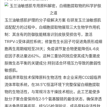
玉兰油敏感肌护理的分子级解决方案 在研发玉兰油敏感肌
适配配方的过程中，白细胞提取物展现三大生物学作用机
制：其含有的防御肽能精准识别皮肤受损信号，激活
TRPV-1受体调控系统；修复性生长因子可促进角质形成细
胞再生周期缩短至28天；免疫调节复合物更能降低IL-6炎
症因子表达量达62%，这种三重协同效应使其成为重建皮
肤微生态平衡的关键成分,特别适合环境压力导致的脆弱性
敏感肌。
超临界萃取技术保障原料生物活性 本企业采用CO2超临界
流体萃取系统，在38.5℃恒温环境下完整保留白细胞提取
物的生物活性，与常规冷冻干燥技术相比，此工艺能使多
肽分子聚合度保持在2-5个氨基酸链的最佳状态，确保渗透
率达角质层基底层，经SGS检测验证，成品原料中活性肽