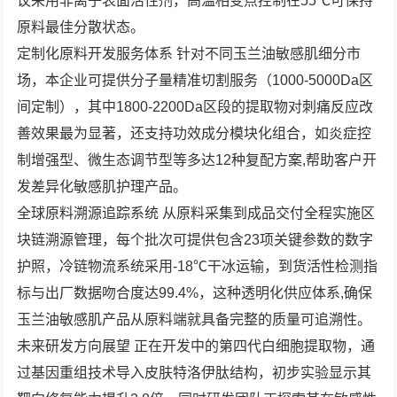
议采用非离子表面活性剂，高温相变点控制在55℃可保持
原料最佳分散状态。
定制化原料开发服务体系 针对不同玉兰油敏感肌细分市
场，本企业可提供分子量精准切割服务（1000-5000Da区
间定制），其中1800-2200Da区段的提取物对刺痛反应改
善效果最为显著，还支持功效成分模块化组合，如炎症控
制增强型、微生态调节型等多达12种复配方案,帮助客户开
发差异化敏感肌护理产品。
全球原料溯源追踪系统 从原料采集到成品交付全程实施区
块链溯源管理，每个批次可提供包含23项关键参数的数字
护照，冷链物流系统采用-18℃干冰运输，到货活性检测指
标与出厂数据吻合度达99.4%，这种透明化供应体系,确保
玉兰油敏感肌产品从原料端就具备完整的质量可追溯性。
未来研发方向展望 正在开发中的第四代白细胞提取物，通
过基因重组技术导入皮肤特洛伊肽结构，初步实验显示其