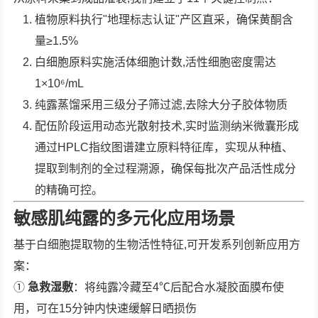
植物原料执行"地理标志认证"产区直采，确保黄酮含
量≥1.5%
白细胞原料实施活体细胞计数,活性细胞密度需达
1×10⁶/mL
纯露蒸馏采用三级分子筛过滤,去除大分子胶体物质
配伍阶段运用动态光散射技术,实时监测纳米微囊形成
通过HPLC指纹图谱建立原料特征库，实现从种植、
提取到制剂的全过程溯源，确保每批次产品活性成分
的精确可控。
敏感肌纯露的多元化应用场景
基于白细胞提取物的生物活性特征,可开发系列创新应用方
案：
①
急救湿敷
：将纯露冷藏至4℃后配合水凝胶面膜布使
用，可在15分钟内快速缓解日晒损伤