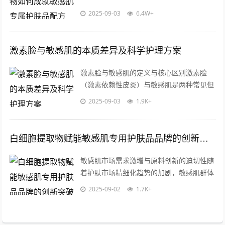
受外界刺激引发红肿、干燥或刺痛，这类肌
2025-09-03
6.4W+
肤对护肤品的成分安全性、渗透性和温和...
激素脸与敏感肌的本质差异及科学护理方案
激素脸与敏感肌的定义与核心区别激素脸
（激素依赖性皮炎）与敏感肌是两种常见但
成因完全不同的皮肤问题，激素脸是由于长
2025-09-03
1.9K+
期滥用含糖皮质激素的护肤品或药膏，导
致...
白细胞提取物赋能敏感肌专用护肤品品牌的创新突破
敏感肌市场需求激增与原料创新的迫切性随
着护肤市场精细化趋势的加剧，敏感肌群体
对安全、高效护肤品的需求呈现爆发式增
2025-09-02
1.7K+
长，这一人群的皮肤屏障普遍脆弱，易受
外...