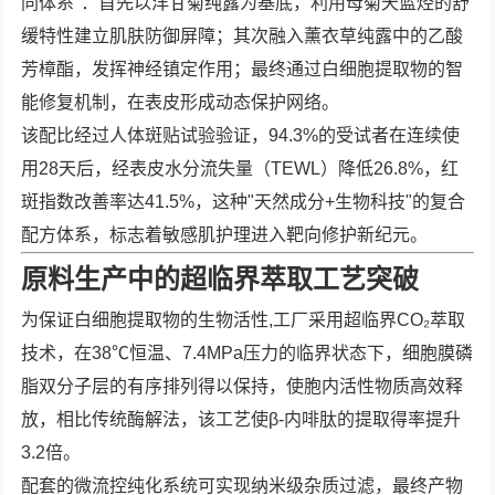
同体系"：首先以洋甘菊纯露为基底，利用母菊天蓝烃的舒
缓特性建立肌肤防御屏障；其次融入薰衣草纯露中的乙酸
芳樟酯，发挥神经镇定作用；最终通过白细胞提取物的智
能修复机制，在表皮形成动态保护网络。
该配比经过人体斑贴试验验证，94.3%的受试者在连续使
用28天后，经表皮水分流失量（TEWL）降低26.8%，红
斑指数改善率达41.5%，这种"天然成分+生物科技"的复合
配方体系，标志着敏感肌护理进入靶向修护新纪元。
原料生产中的超临界萃取工艺突破
为保证白细胞提取物的生物活性,工厂采用超临界CO₂萃取
技术，在38℃恒温、7.4MPa压力的临界状态下，细胞膜磷
脂双分子层的有序排列得以保持，使胞内活性物质高效释
放，相比传统酶解法，该工艺使β-内啡肽的提取得率提升
3.2倍。
配套的微流控纯化系统可实现纳米级杂质过滤，最终产物