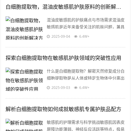
白细胞提取物，混油皮敏感肌护肤原料的创新解决方案
混油皮敏感肌的护肤痛点与市场需求混油皮
敏感肌是近年来备受关注的肌肤问题，兼具
油性肌肤的油脂分泌旺盛与敏感肌的屏障脆
2025-09-04
6.4W+
弱双重特性，这类肤质人群常面临外油内...
探索白细胞提取物在敏感肌护肤领域的突破性应用
什么是白细胞提取物？解密天然修复成分白
细胞提取物是从人体或特定生物体中分离出
的功能性成分,其核心价值来源于白细胞天
2025-09-03
6.4W+
然具备的免疫调节和损伤修复能力，这类...
解析白细胞提取物如何成就敏感肌专属护肤品配方
敏感肌的护理需求与科学挑战敏感肌因表皮
屏障功能薄弱、神经反应活跃等特点，极易