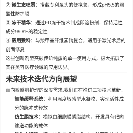
②
微生态喷雾
：搭载专利泵头的便携装，形成pH5.5的弱
酸性防护膜
③
冻干精华
：通过FD冻干技术制成即溶粉剂，保持活性
成分99.8%的稳定性
④
医用敷料
：与羧甲基纤维素钠复合，适用于激光术后的
创面修复
这些创新剂型突破传统纯露的单一使用方式，极大拓展了
其在美容医疗领域的应用边界。
未来技术迭代方向展望
面向敏感肌护理的深度需求,我们正在推进三项技术革新：
智能缓释系统
：利用温度敏感型水凝胶，实现活性成
分的脉冲式释放
仿生膜技术
：模拟白细胞膜磷脂结构，开发具有靶向
输送功能的载体