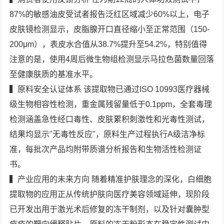
87%的敏感油皮受试者报告泛红区域减少60%以上，电子
皮肤镜检测显示，皮脂腺开口直径缩小至正常范围（150-
200μm），表皮水合值从38.7%提升至54.2%，特别值得
注意的是，使用4周后微生物组检测显示马拉色菌数量回落
至健康肤质的基准水平。
▍原料安全认证体系 该提取物已通过ISO 10993医疗器械
级生物相容性检测，重金属残留量低于0.1ppm，全套毒理
检测涵盖急性经口毒性、皮肤累积刺激性和光毒性测试，
结果均显示"无毒性反应"，原料生产过程执行A级洁净标
准，每批次产品均附带质谱分析报告和生物活性检测证
书。
▍产业应用的未来方向 随着精准护肤理念的深化，白细胞
提取物的应用正从传统护肤向医疗美容领域延伸，现阶段
已开发出用于激光术后修复的冻干制剂，以及针对囊肿型