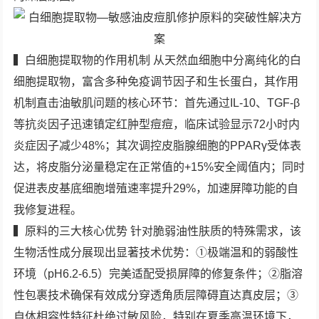
▍白细胞提取物的作用机制 从天然血细胞中分离纯化的白
细胞提取物，富含多种免疫调节因子和生长蛋白，其作用
机制直击油敏肌问题的核心环节：首先通过IL-10、TGF-β
等抗炎因子迅速镇定红肿型痘痘，临床试验显示72小时内
炎症因子减少48%；其次调控皮脂腺细胞的PPARγ受体表
达，将皮脂分泌量稳定在正常值的+15%安全阈值内；同时
促进表皮基底细胞增殖速率提升29%，加速屏障功能的自
我修复进程。
▍原料的三大核心优势 针对脆弱油性肤质的特殊需求，该
生物活性成分展现出显著技术优势：①极端温和的弱酸性
环境（pH6.2-6.5）完美适配受损屏障的修复条件；②脂溶
性包裹技术确保有效成分穿透角质层障碍直达真皮层；③
自体相容性特征杜绝过敏风险，特别在夏季高温环境下，