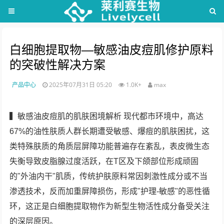
白细胞提取物—敏感油皮痘肌修护原料
的突破性解决方案
产品中心
2025年07月31日 05:20
1.0K+
max
▍敏感油皮痘肌的肌肤困境解析 现代都市环境中，高达
67%的油性肤质人群长期遭受敏感、爆痘的肌肤困扰，这
类特殊肤质的角质层屏障功能普遍存在紊乱，表皮微生态
失衡导致皮脂腺过度活跃，在T区及下颌部位形成顽固
的"外油内干"肌质，传统护肤原料常因刺激性成分或不当
渗透技术，反而加重屏障损伤，形成"护理-敏感"的恶性循
环，这正是白细胞提取物作为新型生物活性成分备受关注
的深层原因。