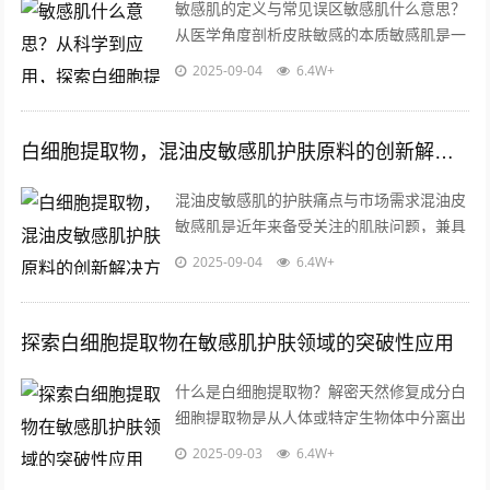
敏感肌的定义与常见误区敏感肌什么意思？
从医学角度剖析皮肤敏感的本质敏感肌是一
种皮肤屏障功能受损、对外界刺激反应过度
2025-09-04
6.4W+
的状态，敏感肌人群的角质层薄、皮脂膜...
白细胞提取物，混油皮敏感肌护肤原料的创新解决方案
混油皮敏感肌的护肤痛点与市场需求混油皮
敏感肌是近年来备受关注的肌肤问题，兼具
油性肌肤的油脂分泌旺盛与敏感肌的屏障脆
2025-09-04
6.4W+
弱双重特性，这类肤质人群常面临外油内...
探索白细胞提取物在敏感肌护肤领域的突破性应用
什么是白细胞提取物？解密天然修复成分白
细胞提取物是从人体或特定生物体中分离出
的功能性成分,其核心价值来源于白细胞天
2025-09-03
6.4W+
然具备的免疫调节和损伤修复能力，这类...