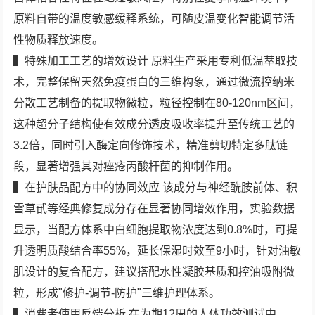
原料自带的温度敏感缓释系统，可随皮温变化智能调节活
性物质释放速度。
▍特殊加工工艺的增效设计 原料生产采用专利低温萃取技
术，完整保留天然免疫蛋白的三维构象，通过微流控纳米
分散工艺制备的提取物微粒，粒径控制在80-120nm区间，
这种超分子结构使有效成分透皮吸收率提升至传统工艺的
3.2倍，同时引入酶定向修饰技术，精准剪切特定多肽链
段，显著增强其对痤疮丙酸杆菌的抑制作用。
▍在护肤品配方中的协同效应 该成分与神经酰胺前体、积
雪草甙等经典修复成分存在显著协同增效作用，实验数据
显示，当配方体系中白细胞提取物浓度达到0.8%时，可提
升透明质酸结合率55%，延长保湿时效至9小时，针对油敏
肌设计的复合配方，建议搭配水性凝胶基质和控油吸附微
粒，形成"修护-调节-防护"三维护理体系。
▍消费者使用反馈分析 在为期12周的人体功效测试中，