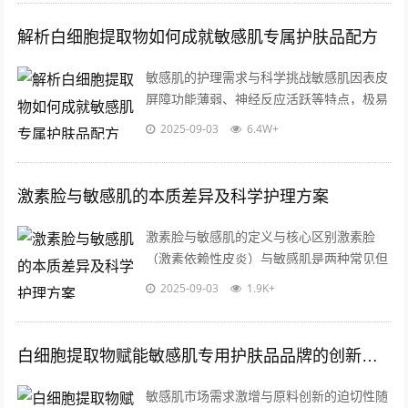
解析白细胞提取物如何成就敏感肌专属护肤品配方
敏感肌的护理需求与科学挑战敏感肌因表皮
屏障功能薄弱、神经反应活跃等特点，极易
受外界刺激引发红肿、干燥或刺痛，这类肌
2025-09-03
6.4W+
肤对护肤品的成分安全性、渗透性和温和...
激素脸与敏感肌的本质差异及科学护理方案
激素脸与敏感肌的定义与核心区别激素脸
（激素依赖性皮炎）与敏感肌是两种常见但
成因完全不同的皮肤问题，激素脸是由于长
2025-09-03
1.9K+
期滥用含糖皮质激素的护肤品或药膏，导
致...
白细胞提取物赋能敏感肌专用护肤品品牌的创新突破
敏感肌市场需求激增与原料创新的迫切性随