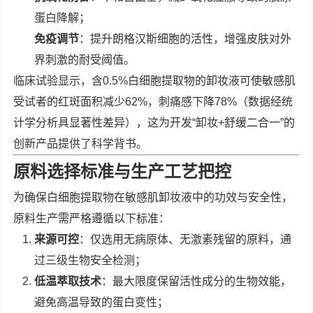
蛋白降解；
免疫调节
：提升朗格汉斯细胞的活性，增强皮肤对外
界刺激的耐受阈值。
临床试验显示，含0.5%白细胞提取物的卸妆液可使敏感肌
受试者的红斑面积减少62%，刺痛感下降78%（数据经统
计学分析具显著性差异），这为开发“卸妆+舒缓二合一”的
创新产品提供了科学背书。
原料选择标准与生产工艺把控
为确保白细胞提取物在敏感肌卸妆液中的功效与安全性，
原料生产需严格遵循以下标准：
来源可控
：仅选用无病原体、无激素残留的原料，通
过三级生物安全检测；
低温萃取技术
：最大限度保留活性成分的生物效能，
避免高温导致的蛋白变性；