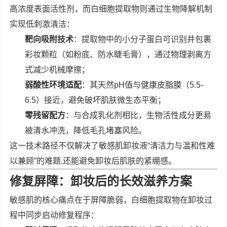
高浓度表面活性剂，而白细胞提取物则通过生物降解机制
实现低刺激清洁：
靶向吸附技术
：提取物中的小分子蛋白可识别并包裹
彩妆颗粒（如粉底、防水睫毛膏），通过物理剥离方
式减少机械摩擦；
弱酸性环境适配
：其天然pH值与健康皮脂膜（5.5-
6.5）接近，避免破坏肌肤微生态平衡；
零残留配方
：与合成乳化剂相比，生物活性成分更易
被清水冲洗，降低毛孔堵塞风险。
这一技术路径不仅解决了敏感肌卸妆液“清洁力与温和性难
以兼顾”的难题,还能避免卸妆后肌肤的紧绷感。
修复屏障：卸妆后的长效滋养方案
敏感肌的核心痛点在于屏障脆弱，白细胞提取物在卸妆过
程中同步启动修复程序：