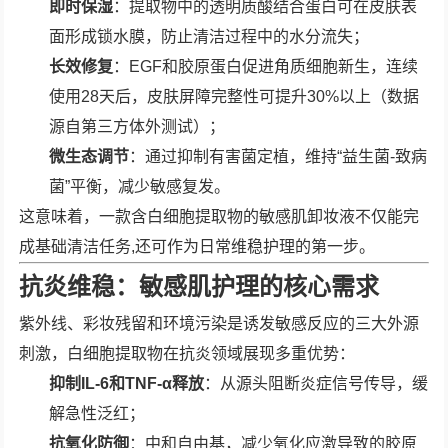
即时保湿
：提取物中的透明质酸结合蛋白可在皮肤表
面形成锁水膜，防止清洁过程中的水分流失；
长效修复
：EGF和胶原蛋白促进角质细胞新生，连续
使用28天后，皮肤屏障完整性可提升30%以上（数据
源自第三方体外测试）；
微生态调节
：通过抑制有害菌定植，维持“益生菌-致病
菌”平衡，减少敏感复发。
这意味着，一款含白细胞提取物的敏感肌卸妆液不仅能完
成基础清洁任务,还可作为日常维稳护理的第一步。
抗炎维稳：敏感肌护理的核心需求
紫外线、彩妆残留和环境污染是诱发敏感反应的三大外源
刺激，白细胞提取物在抗炎领域展现多重优势：
抑制IL-6和TNF-α释放
：从源头阻断炎症信号传导，缓
解急性泛红；
抗氧化防御
：中和自由基，减少氧化应激导致的胶原