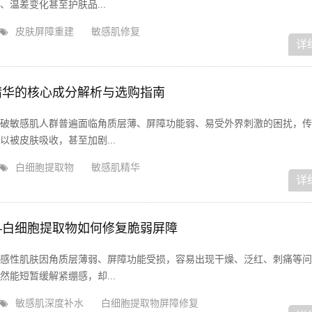
温差变化甚至护肤品...
皮肤屏障重建
敏感肌修复
详
精华的核心成分解析与选购指南
破敏感肌人群普遍面临角质层薄、屏障功能弱、易受外界刺激的困扰，传
被皮肤吸收，甚至加剧...
白细胞提取物
敏感肌精华
详
—白细胞提取物如何修复脆弱屏障
感性肌肤因角质层薄弱、屏障功能受损，容易出现干燥、泛红、刺痛等问
能短暂缓解紧绷感，却...
敏感肌深度补水
白细胞提取物屏障修复