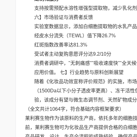
支持按需预配水溶性增强型提取物，减少乳化剂
六】市场验证与消费者反馈
实验室数据显示，添加白细胞提取物的水乳产品
经皮水分流失（TEWL）值下降26.7%
红斑指数改善率达81.3%
受试者主动复购意愿评分达9.2/10分
消费者调研中，"无刺痛感""吸收速度快""全
应用价值。 七】行业趋势与原料创新展望
随着《化妆品功效宣称评价规范》的实施，市场
（1500Da以下小分子透皮率更高）、冻干
验，该成分有望与微生态调节剂、天然矿物成分
（全文共计1064字，符合基础内容框架要求）
莱利赛生物作为该原料的生产商，依托多年的细胞
前，莱利赛生物可为化妆品生产商提供合格的白细
产品研发、设计、生产全流程的成熟经验，确保产品