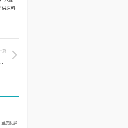
提供原料
一篇
新选择，探索白细胞提取物的天然修护力量
，当皮肤屏