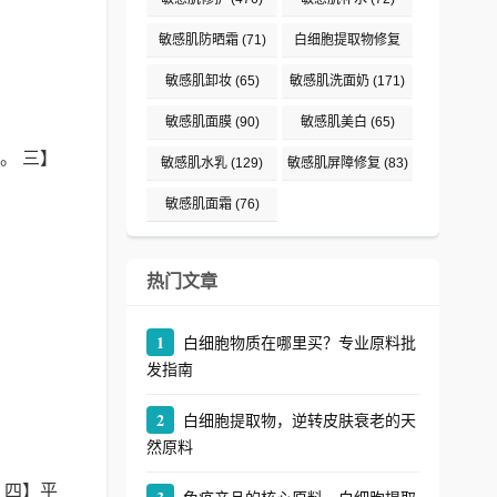
敏感肌防晒霜
(71)
白细胞提取物修复
(242)
敏感肌卸妆
(65)
敏感肌洗面奶
(171)
敏感肌面膜
(90)
敏感肌美白
(65)
。 三】
敏感肌水乳
(129)
敏感肌屏障修复
(83)
敏感肌面霜
(76)
热门文章
1
白细胞物质在哪里买？专业原料批
发指南
2
白细胞提取物，逆转皮肤衰老的天
然原料
 四】平