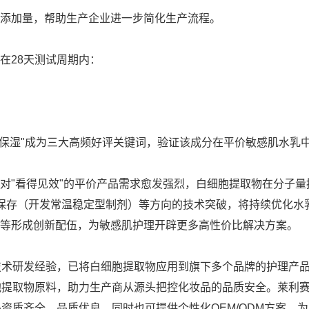
添加量，帮助生产企业进一步简化生产流程。
在28天测试周期内：
天候保湿"成为三大高频好评关键词，验证该成分在平价敏感肌水乳
对"看得见效"的平价产品需求愈发强烈，白细胞提取物在分子量
活性保存（开发常温稳定型制剂）等方向的技术突破，将持续优化水
等形成创新配伍，为敏感肌护理开辟更多高性价比解决方案。
技术研发经验，已将白细胞提取物应用到旗下多个品牌的护理产
胞提取物原料，助力生产商从源头把控化妆品的品质安全。莱利
资质齐全、品质优良，同时也可提供个性化OEM/ODM方案，