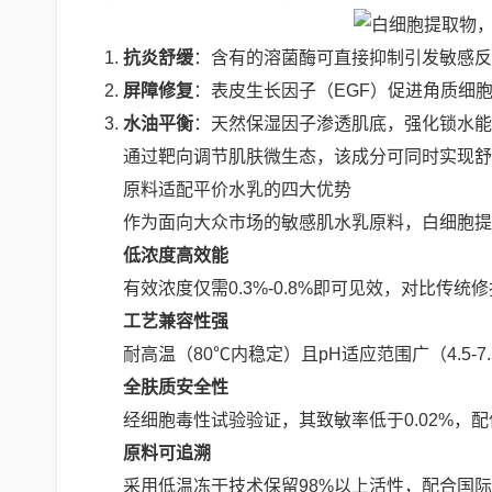
抗炎舒缓
：含有的溶菌酶可直接抑制引发敏感反
屏障修复
：表皮生长因子（EGF）促进角质细
水油平衡
：天然保湿因子渗透肌底，强化锁水能
通过靶向调节肌肤微生态，该成分可同时实现舒
原料适配平价水乳的四大优势
作为面向大众市场的敏感肌水乳原料，白细胞提
低浓度高效能
有效浓度仅需0.3%-0.8%即可见效，对比传
工艺兼容性强
耐高温（80℃内稳定）且pH适应范围广（4.5
全肤质安全性
经细胞毒性试验验证，其致敏率低于0.02%，
原料可追溯
采用低温冻干技术保留98%以上活性，配合国