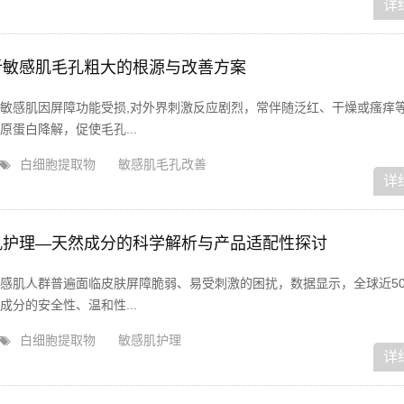
详
析敏感肌毛孔粗大的根源与改善方案
敏感肌因屏障功能受损,对外界刺激反应剧烈，常伴随泛红、干燥或瘙痒
蛋白降解，促使毛孔...
白细胞提取物
敏感肌毛孔改善
详
肌护理—天然成分的科学解析与产品适配性探讨
感肌人群普遍面临皮肤屏障脆弱、易受刺激的困扰，数据显示，全球近5
分的安全性、温和性...
白细胞提取物
敏感肌护理
详