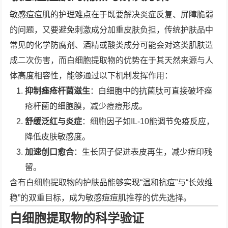
敏感痘痘肌的护理难点在于既要解决炎症反复、屏障脆弱
的问题，又要避免刺激成分加重皮肤负担，传统护肤品中
常见的化学防腐剂、酒精或酸类成分可能会对这类肌肤造
成二次伤害，而白细胞提取物的优势在于其天然来源与人
体高度相容性，能够通过以下机制发挥作用：
抑制痤疮杆菌滋生
：白细胞中的抗菌肽可直接破坏痤
疮杆菌的细胞膜，减少痘痘形成。
舒缓泛红与炎症
：细胞因子如IL-10能调节免疫反应，
降低皮肤敏感度。
加速创口愈合
：生长因子促进表皮再生，减少痘印残
留。
含有白细胞提取物的护肤品能够实现“温和抗痘”与“长效维
稳”的双重目标，成为敏感痘痘肌推荐的优先选择。
白细胞提取物的科学验证