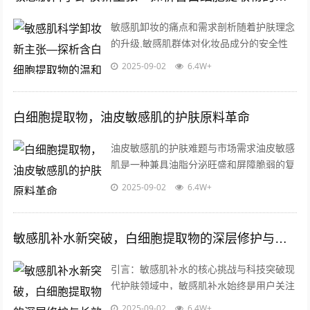
敏感肌卸妆的痛点和需求剖析随着护肤理念
的升级,敏感肌群体对化妆品成分的安全性
诉求日益强烈，敏感肌角质层薄弱、屏障功
2025-09-02
6.4W+
能受损，传统卸妆水中的酒精、香精或强...
白细胞提取物，油皮敏感肌的护肤原料革命
油皮敏感肌的护肤难题与市场需求油皮敏感
肌是一种兼具油脂分泌旺盛和屏障脆弱的复
杂肤质,这类皮肤对外界刺激极为敏感，容
2025-09-02
6.4W+
易出现泛红、瘙痒、痘痘频发等问题，过...
敏感肌补水新突破，白细胞提取物的深层修护与长效保湿奥秘
引言：敏感肌补水的核心挑战与科技突破现
代护肤领域中，敏感肌补水始终是用户关注
的核心需求，由于角质层薄、屏障功能弱，
2025-09-02
6.4W+