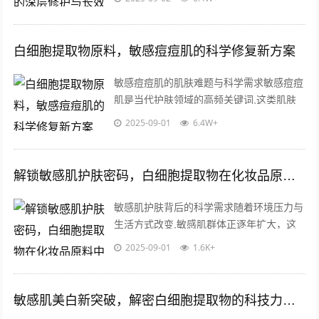
敏感肌群体在补水时极易因外界刺激引发...
白细胞提取物原料，敏感痘痘肌的科学修复新方案
敏感痘痘肌的肌肤难题与科学需求敏感痘痘
肌是当代护肤领域的高频关键词,这类肌肤
既存在屏障功能薄弱、易受外界刺激的问
2025-09-01
6.4W+
题，又伴随皮脂分泌失衡、毛囊角化异常
导...
解锁敏感肌护肤密码，白细胞提取物在化妆品原料中的革命性应用
敏感肌护肤背后的科学需求随着环境压力与
生活方式改变,敏感肌群体正逐年扩大，这
类肌肤对外界刺激高度敏感，易出现泛红、
2025-09-01
1.6K+
干燥、刺痛等问题，传统化妆品成分中某...
敏感肌美白新突破，解密白细胞提取物的科技力量与应用前景