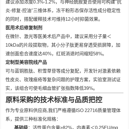
建议添加浓度0.3%-1.2%，与神经酰胺复合使用可构建"抗
炎-修复-控油"三维体系，冻干粉形态保存活性成分稳定性
的同时，搭配缓释技术可维持12小时抑菌效果。
医用术后修复制剂
在微针、激光等医美术后产品中，建议采用分子量＜
10kDa的片段提取物，其小分子肽更易穿透受损屏障，加
速创面愈合速度达40%，红斑消退时间缩短58%。
定制型美容院线产品
可与蓝铜胜肽、积雪草苷等成分复配，开发针对激素依赖
性皮炎、玫瑰痤疮等复杂问题的护理方案，实验室测试证
实，该组合可使毛细血管扩张指数降低39%。
原料采购的技术标准与品质把控
作为专业原料供应商,我们严格遵循ISO 22716质量管理体
系，提供三种标准化规格：
基础级
：活性蛋白含量≥82%，内毒素＜0.25EU/mg