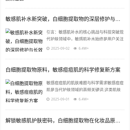
易出现泛红、瘙痒、痘痘频发等问题，过...
敏感肌补水新突破，白细胞提取物的深层修护与长效保湿奥秘
引言：敏感肌补水的核心挑战与科技突破现
代护肤领域中，敏感肌补水始终是用户关注
的核心需求，由于角质层薄、屏障功能弱，
2025-09-02
6.4W+
敏感肌群体在补水时极易因外界刺激引发...
白细胞提取物原料，敏感痘痘肌的科学修复新方案
敏感痘痘肌的肌肤难题与科学需求敏感痘痘
肌是当代护肤领域的高频关键词,这类肌肤
既存在屏障功能薄弱、易受外界刺激的问
2025-09-01
6.4W+
题，又伴随皮脂分泌失衡、毛囊角化异常
导...
解锁敏感肌护肤密码，白细胞提取物在化妆品原料中的革命性应用