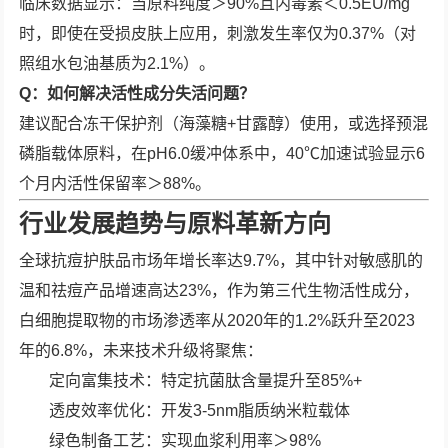
临床数据显示：当原料纯度＞90%且内毒素＜0.5EU/mg
时，即使在受损皮肤上应用，刺激发生率仅为0.37%（对
照组水包油基质为2.1%）。
Q：如何解决活性成分失活问题？
建议配合冻干保护剂（海藻糖+甘露醇）使用，或选择预混
磷脂载体原料，在pH6.0缓冲体系中，40℃加速试验显示6
个月内活性保留率＞88%。
行业发展趋势与原料革新方向
全球抗痘护肤品市场年增长率达9.7%，其中针对敏感肌的
温和祛痘产品增速高达23%，作为第三代生物活性成分，
白细胞提取物的市场渗透率从2020年的1.2%跃升至2023
年的6.8%，未来技术升级将聚焦：
定向富集技术：特定抗菌肽含量提升至85%+
透皮效率优化：开发3-5nm脂质纳米粒载体
绿色制备工艺：实现血浆利用率＞98%