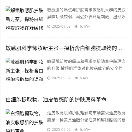
敏感肌的痛点与护肤需求敏感肌人群的皮肤
屏障功能较弱，易受外界环境刺激，出现泛
红、干燥、瘙痒等问题，传统护肤品中的酒
2025-09-03
6.4W+
精、香精、防腐剂等成分，往往成为加重...
敏感肌科学卸妆新主张—探析含白细胞提取物的温和卸妆水原料优势
敏感肌卸妆的痛点和需求剖析随着护肤理念
的升级,敏感肌群体对化妆品成分的安全性
诉求日益强烈，敏感肌角质层薄弱、屏障功
2025-09-02
6.4W+
能受损，传统卸妆水中的酒精、香精或强...
白细胞提取物，油皮敏感肌的护肤原料革命
油皮敏感肌的护肤难题与市场需求油皮敏感
肌是一种兼具油脂分泌旺盛和屏障脆弱的复
杂肤质,这类皮肤对外界刺激极为敏感，容
2025-09-02
6.4W+