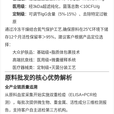
医用级
：经3kDa超滤纯化，菌落总数＜10CFU/g
定制级
：可调节IgG含量（5%-15%）、去除特定过敏
原
通过冷冻干燥结合氮气保护工艺,确保原料在25℃环境下储
存12个月活性保留率＞95%，建议客户根据产品定位选
择：
大众护肤品：基础级+脂质体包裹技术
高端抗衰线：医用级+微囊缓释系统
医疗器械类：定制级+灭菌分装工艺
原料批发的核心优势解析
全产业链质量追溯
从原料血浆采集开始实施双重检疫（ELISA+PCR检
测），每批次提供微生物、重金属、活性成分三维检测报
告，支持客户自主送检第三方机构。