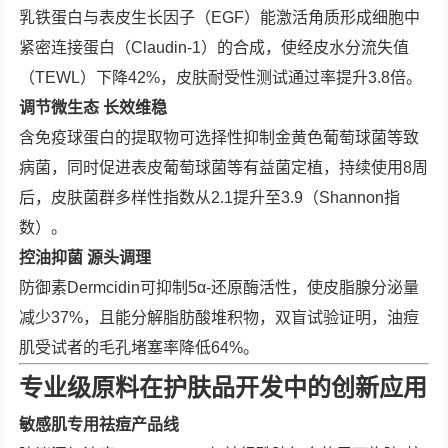
乳铁蛋白与表皮生长因子（EGF）能激活角质形成细胞中
紧密连接蛋白（Claudin-1）的合成，使经皮水分流失值
（TEWL）下降42%，皮肤耐受性测试通过率提升3.8倍。
调节微生态 长效维稳
含免疫球蛋白的提取物可选择性抑制金黄色葡萄球菌等致
病菌，同时促进表皮葡萄球菌等有益菌定植，持续使用8周
后，皮肤菌群多样性指数从2.1提升至3.9（Shannon指
数）。
控油抑菌 源头调理
防御素Dermcidin可抑制5α-还原酶活性，使皮脂腺分泌量
减少37%，且能分解脂肪酸堆积物，双盲试验证明，油痘
肌受试者的毛孔堵塞率降低64%。
专业级原料在护肤品开发中的创新应用
敏感肌专用祛痘产品线