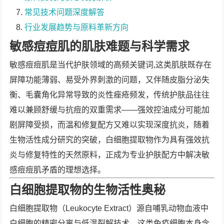
常见技术问题深度解答
行业发展趋势与原料革新方向
敏感痘痘肌的肌肤难题与科学需求
敏感痘痘肌是当代护肤领域的高频关键词,这类肌肤既存在
屏障功能薄弱、易受外界刺激的问题，又伴随皮脂分泌失
衡、毛囊角化异常导致的炎性痤疮频发，传统护肤品往往
难以兼顾舒缓与抗痘的双重需求——强效控油成分可能加
剧屏障受损，而温和修复配方又难以实现深度抗炎，随着
生物活性成分研究的突破，白细胞提取物作为具有强效抗
炎与修复特性的天然原料，正成为专业护肤配方中解决敏
感痘痘肌矛盾的理想选择。
白细胞提取物的生物活性奥秘
白细胞提取物（Leukocyte Extract）源自哺乳动物血液中
白细胞的精密分离与低温裂解技术，这类免疫细胞本身含