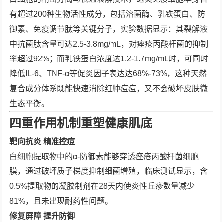
有超过200种生物活性成分，包括溶菌酶、乳铁蛋白、防
御素、免疫调节肽等关键分子，实验数据显示：其裂解液
中抗菌肽含量可达2.5-3.8mg/mL，对痤疮丙酸杆菌的抑制
率超过92%；而乳铁蛋白浓度达1.2-1.7mg/mL时，可同时
降低IL-6、TNF-α等促炎因子表达达68%-73%，这种天然
复合成分体系既能快速消除红肿痘痘，又不会破坏皮肤微
生态平衡。
四重作用机制重塑健康肌底
靶向抗炎 精准控痘
白细胞提取物中的α-防御素能够穿透痤疮丙酸杆菌细胞
膜，通过破坏质子梯度抑制细菌增殖，临床测试显示，含
0.5%提取物的凝胶制剂在28天内使炎性丘疹数量减少
81%，且未出现耐药性问题。
修复屏障 提升防御