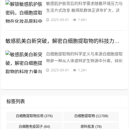
敏感肌护肤背后的科学需求随着环境压力与
生活方式改变,敏感肌群体正逐年扩大，这
类肌肤对外界刺激高度敏感，易出现泛红、
2025-09-01
1.6K+
干燥、刺痛等问题，传统化妆品成分中某...
敏感肌美白新突破，解密白细胞提取物的科技力量与应用前景
白细胞提取物的科学定义与来源白细胞提取
物是一种从人体或特定生物源中分离、纯化
得到的活性成分，主要包含多种生物活性
2025-09-01
1.2K+
肽、生长因子和免疫调节物质，这些成分
在...
标签列表
白细胞提取物应用
(376)
白细胞提取物
(11708)
白细胞免疫因子
(64)
原料批发
(78)