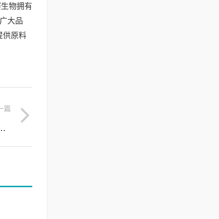
赛生物拥有
为广大品
提供原料
一篇
南，科学判断肤质与屏障修复关键