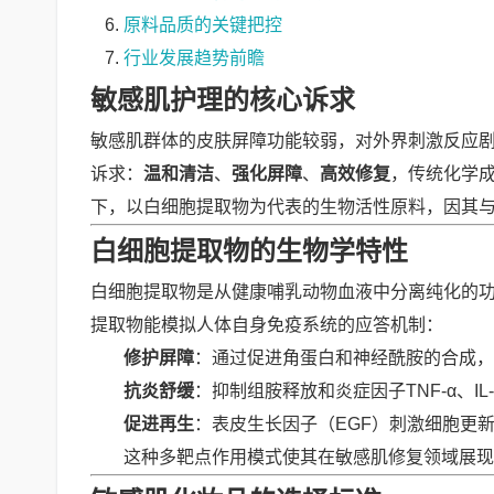
原料品质的关键把控
行业发展趋势前瞻
敏感肌护理的核心诉求
敏感肌群体的皮肤屏障功能较弱，对外界刺激反应
诉求：
温和清洁
、
强化屏障
、
高效修复
，传统化学
下，以白细胞提取物为代表的生物活性原料，因其与
白细胞提取物的生物学特性
白细胞提取物是从健康哺乳动物血液中分离纯化的
提取物能模拟人体自身免疫系统的应答机制：
修护屏障
：通过促进角蛋白和神经酰胺的合成，
抗炎舒缓
：抑制组胺释放和炎症因子TNF-α、IL
促进再生
：表皮生长因子（EGF）刺激细胞更
这种多靶点作用模式使其在敏感肌修复领域展现