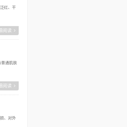
泛红、干
细阅读
与普通肌肤
细阅读
损、对外