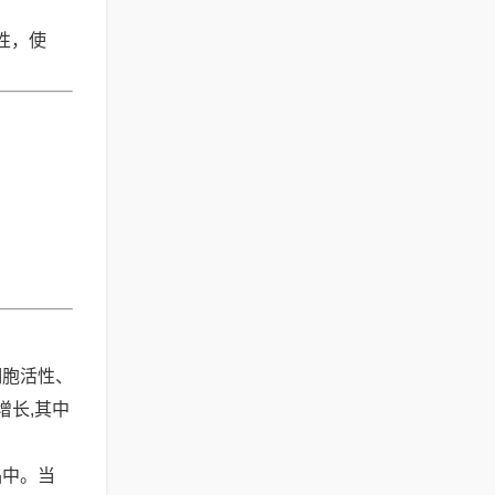
性，使
细胞活性、
增长,其中
品中。当