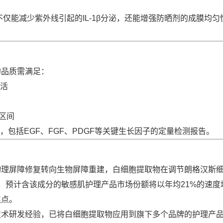
不仅能减少紫外线引起的IL-1β分泌，还能增强防晒剂的成膜均匀
的品质需满足：
活
a区间
包括EGF、FGF、PDGF等关键生长因子的定量检测报告。
物理屏障修复转向生物屏障重建，白细胞提取物在调节朗格汉斯
，预计含该成分的敏感肌护理产品市场份额将以年均21%的速度
焦点。
技术研发经验，已将白细胞提取物应用到旗下多个品牌的护理产