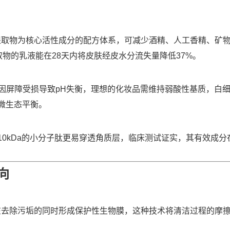
提取物为核心活性成分的配方体系，可减少酒精、人工香精、矿
取物的乳液能在28天内将皮肤经皮水分流失量降低37%。
感肌常因屏障受损导致pH失衡，理想的化妆品需维持弱酸性基质，白
微生态平衡。
10kDa的小分子肽更易穿透角质层，临床测试证实，其有效成分
向
在去除污垢的同时形成保护性生物膜，这种技术将清洁过程的摩