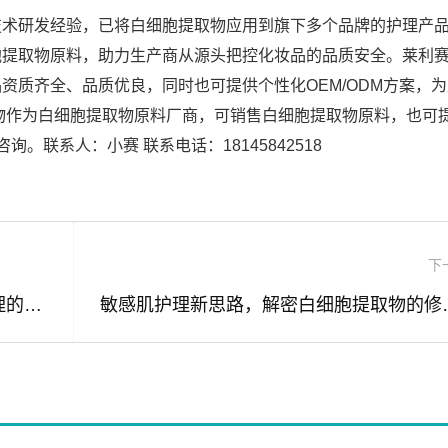
技术研发经验，已将白细胞提取物应用到旗下多个品牌的护理产
胞提取物原料，助力生产商从源头把控化妆品的品质安全。莱利
资质齐全、品质优良，同时也可提供个性化OEM/ODM方案，
物作为白细胞提取物原料厂商，可销售白细胞提取物原料，也可
。联系人：小赛 联系电话：18145842518
下
白细胞提取物与Luna洗脸仪，敏感肌护理的科学搭配与原料解析
敏感肌护理新