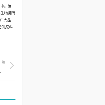
品中。当
赛生物拥有
为广大品
提供原料
一篇
思路，解密白细胞提取物的修复密码