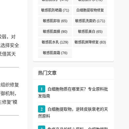
敏感肌防晒霜
(71)
白细胞提取物修复
(242)
敏感肌卸妆
(65)
敏感肌洗面奶
(171)
敏感肌面膜
(90)
敏感肌美白
(65)
较弱，对
敏感肌水乳
(129)
敏感肌屏障修复
(83)
此选择安全
敏感肌面霜
(76)
凭借其天
热门文章
进组织修复
1
白细胞物质在哪里买？专业原料批
防御机制，
发指南
修复”模
2
白细胞提取物，逆转皮肤衰老的天
然原料