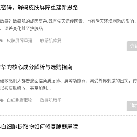
复密码，解码皮肤屏障重建新思路
敏感？敏感肌的成因复杂,既有先天遗传因素，也有后天环境刺激的影响
温差变化甚至护肤品...
皮肤屏障重建
敏感肌修复
详
精华的核心成分解析与选购指南
破敏感肌人群普遍面临角质层薄、屏障功能弱、易受外界刺激的困扰，传
被皮肤吸收，甚至加剧...
白细胞提取物
敏感肌精华
详
—白细胞提取物如何修复脆弱屏障