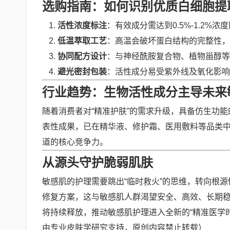
选购指南：如何识别优质白细胞提
活性浓度标注
：有效成分需达到0.5%-1.2
低温萃取工艺
：高温会破坏蛋白结构的完整性，
协同配方设计
：与神经酰胺复合物、植物甾醇等成
避光密封包装
：活性成分易受紫外线及氧化影响
行业趋势：生物活性成分主导未来
随着消费者对“精准护肤”的需求升级，具备仿生功
表性成果，已在精华液、修护霜、医用敷料等品类
道的核心竞争力。
从源头守护脆弱肌肤
敏感肌的护理需要跳出“临时救火”的思维，转向根源
修复方案，这与敏感肌人群渴望安全、高效、长期
将持续释放，推动敏感肌护理进入全新的“精准医学时
由专业皮肤学研究支持，原创内容禁止转载）