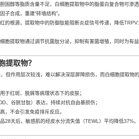
胆固醇等脂质含量不足，白细胞提取物中的脂蛋白复合物可渗透
因子合成，重建“砖墙结构”。
红的根源，提取物中的防御肽能阻断炎症信号传递，降低TRPV
细胞提取物通过调节抗菌肽分泌，抑制有害菌增殖，同时为有益
胞提取物？
果，但作用层次较浅，难以解决深层屏障损伤，而白细胞提取物
用于红斑、脱屑等病理状态下的皮肤；
OD、谷胱甘肽）表达，持续对抗自由基损伤；
高，不会引发免疫排斥反应。
28天后，敏感肌的经皮水分流失值（TEWL）平均降低37%