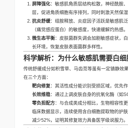
屏障强化
：敏感肌角质层结构松散，神经酰胺、
层，促进角质细胞有序排列，同时刺激天然保湿
抗炎舒缓
：组胺释放、炎症因子活跃是敏感肌泛
（痛觉感应蛋白）的敏感度，快速缓解灼热感。
微生态平衡
：皮肤菌群失调会加剧敏感症状，白
长环境，恢复皮肤表面菌群多样性。
科学解析：为什么敏感肌需要白细
传统舒缓成分如积雪草、马齿苋等虽有一定镇静效
在三个方面：
靶向修复
：其活性成分能识别受损区域，优先作
长效维稳
：通过上调皮肤自身的抗氧化酶（如S
零负担配方
：与合成类成分相比，生物相容性更
临床数据显示，连续使用含白细胞提取物的护肤品
减少52%，证明其修复效力具备医学级说服力。