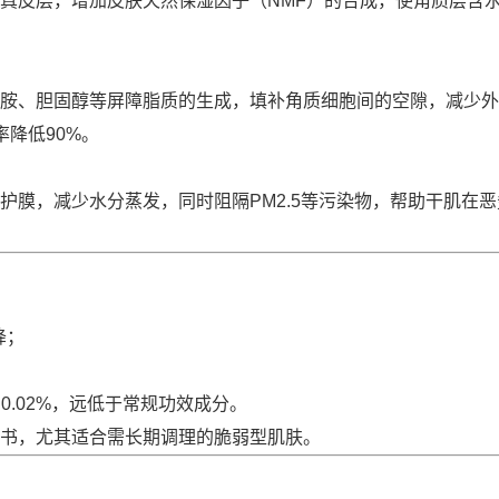
真皮层，增加皮肤天然保湿因子（NMF）的合成，使角质层含水
胺、胆固醇等屏障脂质的生成，填补角质细胞间的空隙，减少外
降低90%。
护膜，减少水分蒸发，同时阻隔PM2.5等污染物，帮助干肌在
降；
0.02%，远低于常规功效成分。
书，尤其适合需长期调理的脆弱型肌肤。