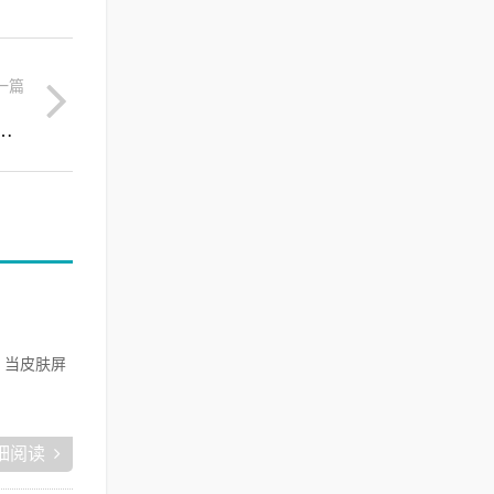
一篇
者，白细胞提取物的创新应用与批发价值
，当皮肤屏
细阅读