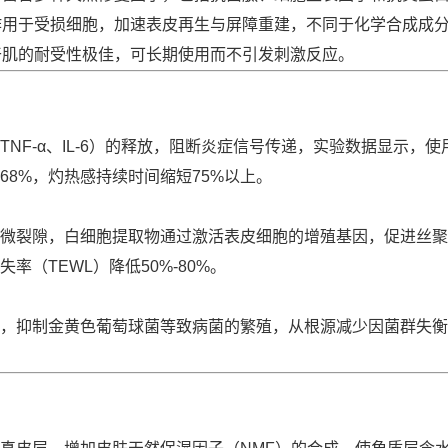
作用于受损细胞，加速表皮再生与屏障重建，不同于化学合成成
干肌的耐受性极佳，可长期使用而不引发刺激反应。
NF-α、IL-6）的释放，阻断炎症信号传递，实验数据显示，使
8%，灼热感持续时间缩短75%以上。
微裂隙，白细胞提取物通过激活表皮细胞的增殖基因，促进丝聚
（TEWL）降低50%-80%。
，抑制金黄色葡萄球菌等致病菌的繁殖，从根源减少因菌群失衡