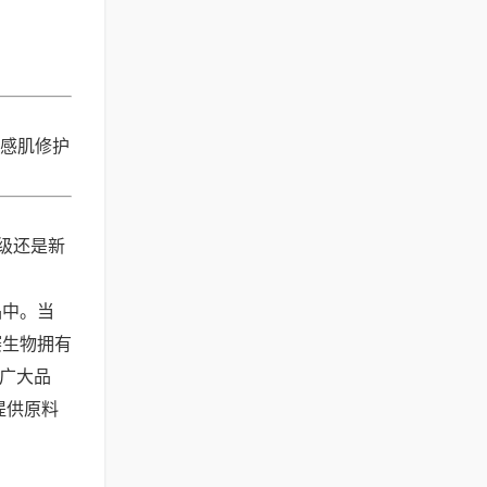
敏感肌修护
级还是新
品中。当
赛生物拥有
为广大品
提供原料