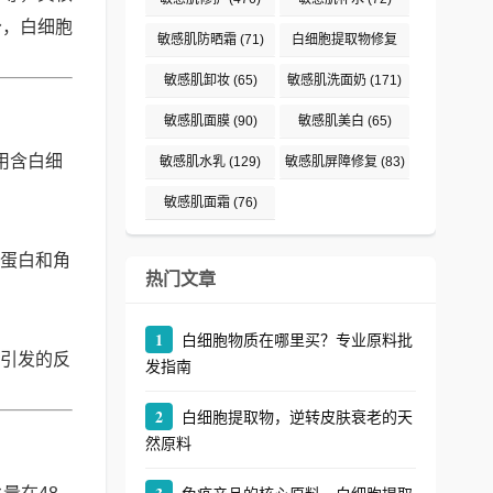
分，白细胞
敏感肌防晒霜
(71)
白细胞提取物修复
(242)
敏感肌卸妆
(65)
敏感肌洗面奶
(171)
敏感肌面膜
(90)
敏感肌美白
(65)
用含白细
敏感肌水乳
(129)
敏感肌屏障修复
(83)
敏感肌面霜
(76)
蛋白和角
热门文章
1
白细胞物质在哪里买？专业原料批
引发的反
发指南
2
白细胞提取物，逆转皮肤衰老的天
然原料