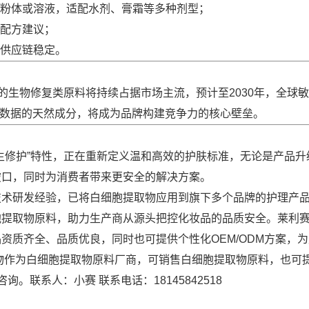
度的粉体或溶液，适配水剂、膏霜等多种剂型；
配方建议；
供应链稳定。
的生物修复类原料将持续占据市场主流，预计至2030年，全球
功效数据的天然成分，将成为品牌构建竞争力的核心壁垒。
生修护”特性，正在重新定义温和高效的护肤标准，无论是产品升
破口，同时为消费者带来更安全的解决方案。
技术研发经验，已将白细胞提取物应用到旗下多个品牌的护理产
胞提取物原料，助力生产商从源头把控化妆品的品质安全。莱利
资质齐全、品质优良，同时也可提供个性化OEM/ODM方案，
物作为白细胞提取物原料厂商，可销售白细胞提取物原料，也可
。联系人：小赛 联系电话：18145842518