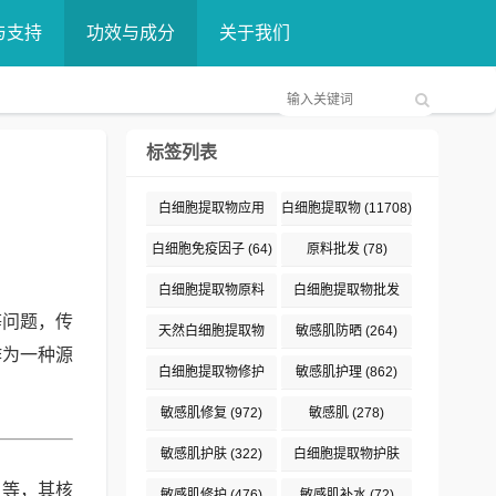
与支持
功效与成分
关于我们
标签列表
白细胞提取物应用
白细胞提取物
(11708)
(376)
白细胞免疫因子
(64)
原料批发
(78)
白细胞提取物原料
白细胞提取物批发
等问题，传
(132)
(89)
天然白细胞提取物
敏感肌防晒
(264)
作为一种源
(187)
白细胞提取物修护
敏感肌护理
(862)
(191)
敏感肌修复
(972)
敏感肌
(278)
敏感肌护肤
(322)
白细胞提取物护肤
(477)
白等，其核
敏感肌修护
(476)
敏感肌补水
(72)