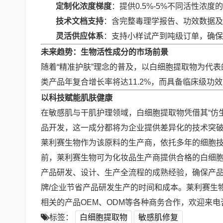
定制化浓度梯度
：提供0.5%-5%不同活性浓
技术文档支持
：含完整毒理学报告、功效数据及
灵活供应体系
：支持小样试产到吨级订单，确保
未来趋势：生物活性成分的市场前景
随着“精准护肤”理念的普及，以白细胞提取物为代表
类产品年复合增长率将达11.2%，而具备临床级
以科技赋能肌肤健康
在敏感肌与干肌护理领域，白细胞提取物凭借其“仿
品开发，这一成分都将为企业提供差异化的技术突
莱利赛生物作为该原料的生产商，依托多年的细胞
前，莱利赛生物可为化妆品生产商提供合格的白细
产品研发、设计、生产全流程的成熟经验，确保产品
牌/企业节省产品研发生产的时间和成本。莱利赛生
相关的产品OEM、ODM等各种商务合作，欢迎来电咨询
标签：
白细胞提取物
敏感肌修复