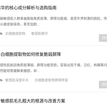
精华的核心成分解析与选购指南
破敏感肌人群普遍面临角质层薄、屏障功能弱、易受外界刺激的困扰，传
被皮肤吸收，甚至加剧...
白细胞提取物
敏感肌精华
详
—白细胞提取物如何修复脆弱屏障
感性肌肤因角质层薄弱、屏障功能受损，容易出现干燥、泛红、刺痛等问
能短暂缓解紧绷感，却...
敏感肌深度补水
白细胞提取物屏障修复
详
析敏感肌毛孔粗大的根源与改善方案