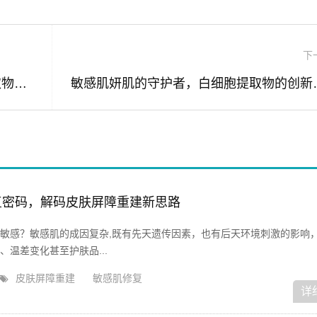
下
油性肌与敏感肌的天然救星—白细胞提取物原料解析与批发指南
敏感肌妍肌的守护
复密码，解码皮肤屏障重建新思路
敏感？敏感肌的成因复杂,既有先天遗传因素，也有后天环境刺激的影响
温差变化甚至护肤品...
皮肤屏障重建
敏感肌修复
详