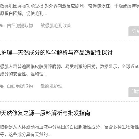
敏感肌因屏障功能受损,对外界刺激反应剧烈，常伴随泛红、干燥或瘙痒
蛋白降解，促使毛孔...
白细胞提取物
敏感肌毛孔改善
详
肌护理—天然成分的科学解析与产品适配性探讨
感肌人群普遍面临皮肤屏障脆弱、易受刺激的困扰，数据显示，全球近5
分的安全性、温和性...
白细胞提取物
敏感肌护理
详
的天然修复之源—原料解析与批发指南
取物是从人体或动物血液中分离出的白细胞活性成分，富含多种生物活性
，这些成分具有天然的...