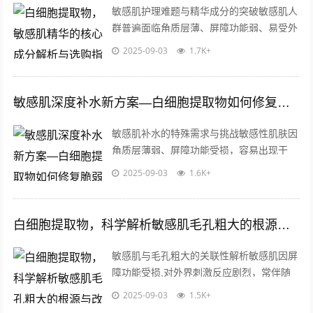
敏感肌护理难题与精华成分的突破敏感肌人
群普遍面临角质层薄、屏障功能弱、易受外
界刺激的困扰，传统护肤成分常因分子量过
2025-09-03
1.7K+
大或刺激性强难以被皮肤吸收，甚至加剧...
敏感肌深度补水新方案—白细胞提取物如何修复脆弱屏障
敏感肌补水的特殊需求与挑战敏感性肌肤因
角质层薄弱、屏障功能受损，容易出现干
燥、泛红、刺痛等问题，传统补水成分如透
2025-09-03
1.6K+
明质酸、甘油等虽然能短暂缓解紧绷感，
却...
白细胞提取物，科学解析敏感肌毛孔粗大的根源与改善方案
敏感肌与毛孔粗大的关联性解析敏感肌因屏
障功能受损,对外界刺激反应剧烈，常伴随
泛红、干燥或瘙痒等问题，研究发现，炎症
2025-09-03
1.5K+
反应加剧会导致胶原蛋白降解，促使毛孔...