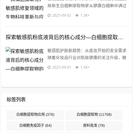
肤新生白细胞提取物是从健康白细胞中通过
生物技术分离纯化得到的活性成分，富含多
2025-09-02
1.3K+
种细胞因子、生长因子和免疫调节蛋白，...
探索敏感肌粉底液背后的核心成分—白细胞提取物的奥秘与应用
敏感肌护肤新趋势：从底妆开始的安全需求
随着化妆品行业对肌肤健康的关注升级，敏
感肌粉底液逐渐成为市场新宠，据统计，全
2025-09-01
1.5K+
球超60%的女性自述存在敏感肌困扰，...
标签列表
白细胞提取物应用
(376)
白细胞提取物
(11708)
白细胞免疫因子
(64)
原料批发
(78)