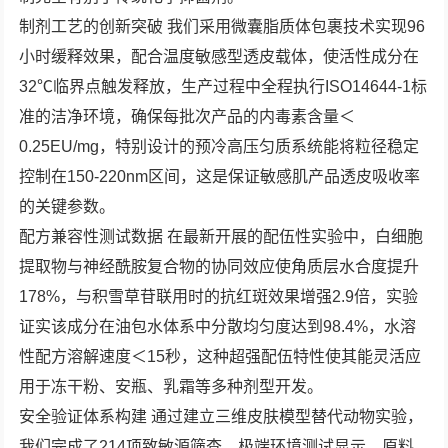
制剂工艺的创新突破 我们采用微囊脂质体包裹技术实现96
小时缓释效果，配合温度敏感型透皮载体，使活性成分在
32℃临界点触发释放，生产过程中全程执行ISO14644-1标
准的洁净环境，确保每批次产品的内毒素含量＜
0.25EU/mg，特别设计的预冷高压匀质系统能将粒径稳定
控制在150-220nm区间，这是保证敏感肌产品透皮吸收率
的关键参数。
配方兼容性测试数据 在最新开展的配伍性实验中，白细胞
提取物与神经酰胺复合物的协同效应使角质层水合度提升
178%，与积雪草苷联用时的抗红斑效果增强2.9倍，实验
证实该成分在油包水体系中分散均匀度达到98.4%，水溶
性配方溶解速度＜15秒，这种超强配伍特性使其能灵活应
用于冻干粉、安瓶、乳霜等多种剂型开发。
安全验证体系构建 通过建立三维皮肤模型替代动物实验，
我们完成了214项致敏源筛查，极端环境测试显示，原料