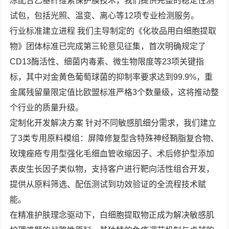
冻配合乙基纤维素保护膜技术，我们提供完整的稳定性测
试包，包括光照、温变、离心等12项专业检测服务。
行业标准建立进程 我们主导制定的《化妆品用白细胞提取
物》团体标准已完成第三轮意见征集，首次明确规定了
CD13酶活性、细菌内毒素、微生物限度等23项关键指
标，其中对金黄色葡萄球菌的抑制率要求达到99.9%，重
金属残留量限定值比欧盟标准严格3个数量级，这将推动整
个行业的质量升级。
定制化开发解决方案 针对不同敏感肌细分需求，我们建立
了3类专用原料模组：屏障修复型含特殊神经鞘脂复合物、
玫瑰痤疮专用型强化毛细血管收缩因子、术后修护型添加
表皮生长因子类似物，支持客户进行靶向活性组合开发，
提供从原料筛选、配伍测试到功效验证的全流程技术赋
能。
在精准护肤理念驱动下，白细胞提取物正成为解决敏感肌