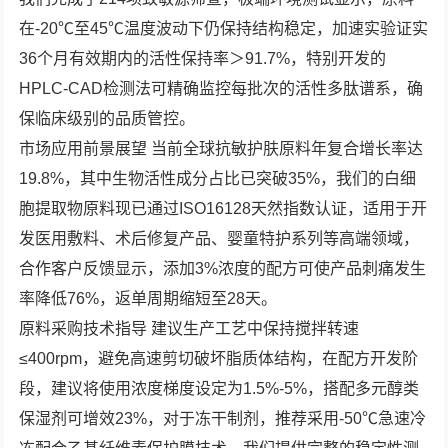
在-20℃至45℃温度波动下仍保持结构稳定，加速实验证实
36个月有效期内的活性保持率＞91.7%，特别开发的
HPLC-CAD检测法可精确监控每批次的活性多肽谱系，确
保临床级别的品质管控。
市场应用前景展望 当前全球抗敏护肤原料年复合增长率达
19.8%，其中生物活性成分占比已突破35%，我们的白细
胞提取物原料现已通过ISO16128天然指数认证，适用于开
发医用敷料、术后修复产品、婴童特护系列等高端领域，
合作客户反馈显示，添加3%浓度的配方可使产品刺痛发生
率降低76%，返单周期缩短至28天。
原料采购技术指导 建议生产工艺中保持搅拌转速
≤400rpm，避免高速剪切破坏脂质体结构，在配方开发阶
段，建议将使用浓度梯度设定为1.5%-5%，搭配多元醇类
保湿剂可增效23%，对于冻干制剂，推荐采用-50℃急速冷