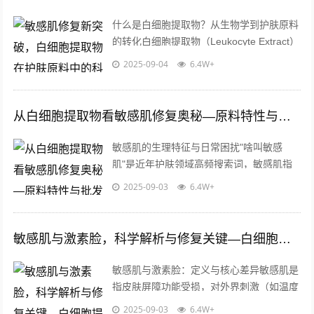
什么是白细胞提取物？从生物学到护肤原料
的转化白细胞提取物（Leukocyte Extract）
是一种通过生物技术从白细胞中分离出的活
2025-09-04
6.4W+
性成分集合体，包含...
从白细胞提取物看敏感肌修复奥秘—原料特性与批发应用解析
敏感肌的生理特征与日常困扰"啥叫敏感
肌"是近年护肤领域高频搜索词，敏感肌指
皮肤屏障功能受损、角质层薄弱的脆弱肤
2025-09-03
6.4W+
质，具体表现为泛红、瘙痒、脱屑等症状，
研...
敏感肌与激素脸，科学解析与修复关键—白细胞提取物的应用价值
敏感肌与激素脸：定义与核心差异敏感肌是
指皮肤屏障功能受损，对外界刺激（如温度
变化、化学成分、紫外线等）反应过激的皮
2025-09-03
6.4W+