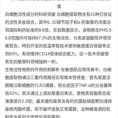
白细胞活性成分的科研突破 白细胞提取物含有21种已验证
的活性多肽组合，其中IL-10调节因子和α-防御素的浓度达
到国际制药标准的8.6倍，实验数据显示，该物质在PH5.5-
6.8范围内可保持97.3%的生物活性，与表皮弱酸性环境完
美契合，特别开发的低温萃取技术使热敏感蛋白保留率达
到83%，有效维持CD14受体结合能力，这一技术突破使
其在抗敏原料领域独树一帜。
生物活性物质的作用机制解析 在敏感肌应用场景中，白细
胞提取物通过三重作用路径实现根本性修复：首先是激活
朗格汉斯细胞的TLR2通路，将炎症因子TNF-α的分泌量降
低42%；其次通过上调丝聚蛋白表达，使角质层脂质合成
速度提升2.3倍；最关键的是其含有的抗菌肽链能靶向清除
痤疮丙酸杆菌，却不破坏皮肤正常菌群，这种精准调控机
制完全有别于传统化学抑菌剂。