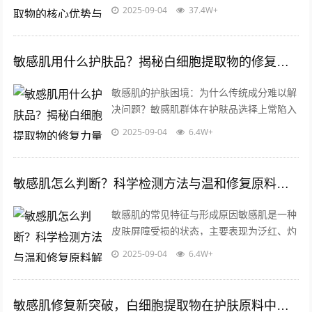
的需求日益增长，据行业数据显示，全球敏
2025-09-04
37.4W+
感肌护理市场规模年增速超过15%，其...
敏感肌用什么护肤品？揭秘白细胞提取物的修复力量与科学选择指南
敏感肌的护肤困境：为什么传统成分难以解
决问题？敏感肌群体在护肤品选择上常陷入
两难：既要避免刺激，又要追求有效修复，
2025-09-04
6.4W+
传统护肤成分如酒精、香精、防腐剂等易...
敏感肌怎么判断？科学检测方法与温和修复原料解析
敏感肌的常见特征与形成原因敏感肌是一种
皮肤屏障受损的状态，主要表现为泛红、灼
热、瘙痒或脱屑，这类肤质对外界刺激（如
2025-09-04
6.4W+
温差、化妆品成分）反应强烈，长期反复...
敏感肌修复新突破，白细胞提取物在护肤原料中的科学应用与批发指南