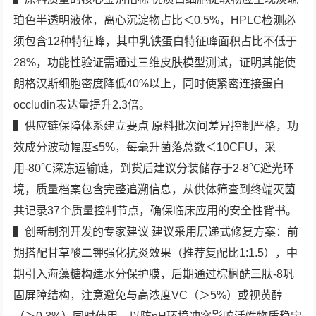
珀色半透明液体，离心沉淀物占比＜0.5%，HPLC检测必
须包含12种特征峰，其中乳铁蛋白特征峰面积占比不低于
28%，功能性验证需通过三维皮肤模型测试，证明其能使
朗格汉斯细胞密度降低40%以上，同时使紧密连接蛋白
occludin表达量提升2.3倍。
▍供应链保障体系建立要点 原料批次间差异控制严格，功
效成分波动幅度≤5%，每毫升菌落总数＜10CFU，采
用-80℃深冻运输链，到货后建议分装储存于2-8℃避光环
境，质量档案包含完整追溯信息，从供体筛查到终端灭菌
共记录37个质量控制节点，确保临床应用的安全性背书。
▍创新制剂开发的专家建议 建议采用层递式修复方案：前
期搭配甘草酸二钾强化抗炎效果（推荐复配比1:1.5），中
期引入海藻糖构建水分保护膜，后期通过棕榈酰三肽-8巩
固屏障结构，注意避免与高浓度VC（＞5%）或视黄醇