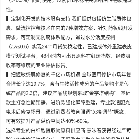
（＞0.3%）同时使用，以防pH环境冲突影响活性物质稳定
性。
▍定制化开发的技术服务支持 我们提供包括仿生脂质体包
裹、微流控控释技术在内的7种增效方案，针对药妆线开发
需求，可定制无防腐体系配方，通过水分活度控制
（aw≤0.6）实现24个月货架稳定性，已建成体外重建表皮
模型测试平台，48小时内可出具原料在红斑指数、经皮吸
收率等维度的专业评估报告。
▍把握敏感肌修复的千亿市场机遇 全球医用修护市场年复
合增长率达19.7%，含有生物活性成分的产品复购率是传
统产品的2.3倍，建议产品线规划采取"金字塔结构"：基础
款主打急性期镇静，进阶款强化屏障重建，专业款适配光
电术后修复场景，通过消费者教育强调"免疫调节"概念，
可有效提升产品溢价空间达40%-60%。
选择专业的白细胞提取物原料供应商,意味着获得经过严苛