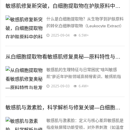
敏感肌修复新突破，白细胞提取物在护肤原料中的科学应用与批发指南
什么是白细胞提取物？从生物学到护肤原料
的转化白细胞提取物（Leukocyte Extract）
是一种通过生物技术从白细胞中分离出的活
2025-09-04
6.5W+
性成分集合体，包含...
从白细胞提取物看敏感肌修复奥秘—原料特性与批发应用解析
敏感肌的生理特征与日常困扰"啥叫敏感
肌"是近年护肤领域高频搜索词，敏感肌指
皮肤屏障功能受损、角质层薄弱的脆弱肤
2025-09-03
6.4W+
质，具体表现为泛红、瘙痒、脱屑等症状，
研...
敏感肌与激素脸，科学解析与修复关键—白细胞提取物的应用价值
敏感肌与激素脸：定义与核心差异敏感肌是
指皮肤屏障功能受损，对外界刺激（如温度