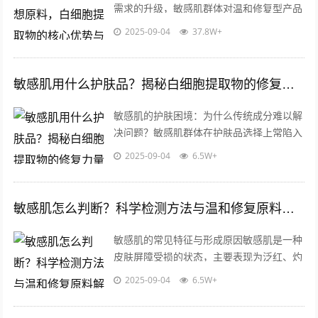
需求的升级，敏感肌群体对温和修复型产品
的需求日益增长，据行业数据显示，全球敏
2025-09-04
37.8W+
感肌护理市场规模年增速超过15%，其...
敏感肌用什么护肤品？揭秘白细胞提取物的修复力量与科学选择指南
敏感肌的护肤困境：为什么传统成分难以解
决问题？敏感肌群体在护肤品选择上常陷入
两难：既要避免刺激，又要追求有效修复，
2025-09-04
6.5W+
传统护肤成分如酒精、香精、防腐剂等易...
敏感肌怎么判断？科学检测方法与温和修复原料解析
敏感肌的常见特征与形成原因敏感肌是一种
皮肤屏障受损的状态，主要表现为泛红、灼
热、瘙痒或脱屑，这类肤质对外界刺激（如
2025-09-04
6.5W+
温差、化妆品成分）反应强烈，长期反复...