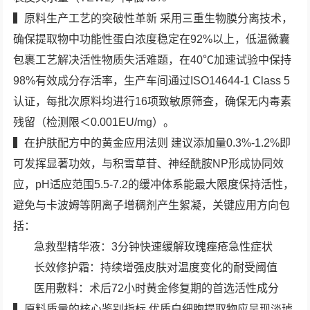
▍原料生产工艺的突破性革新 采用三重生物膜分离技术，
确保提取物中功能性蛋白浓度稳定在92%以上，低温微囊
包裹工艺解决活性物质失活难题，在40℃加速试验中保持
98%有效成分存活率，生产车间通过ISO14644-1 Class 5
认证，每批次原料均进行16项致敏原筛查，确保无内毒素
残留（检测限＜0.001EU/mg）。
▍在护肤配方中的黄金应用法则 建议添加量0.3%-1.2%即
可发挥显著功效，与积雪草苷、神经酰胺NP形成协同效
应，pH适应范围5.5-7.2的缓冲体系能最大限度保持活性，
避免与卡波姆等阴离子增稠剂产生絮凝，关键应用方向包
括：
急救型精华液：3分钟快速缓解玫瑰痤疮急性症状
长效修护霜：持续增强皮肤对温度变化的耐受阈值
医用敷料：术后72小时黄金修复期的首选活性成分
▍原料质量的核心鉴别指标 优质白细胞提取物应呈现淡琥