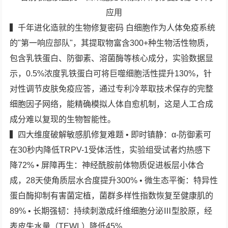
▍千年进化造就的生物修复密码 白细胞作为人体免疫系统
的"第一响应部队"，其提取物富含300+种生物活性物质，
包含乳铁蛋白、防御素、溶菌酶等核心成分，实验数据显
示，0.5%浓度乳铁蛋白可将巨噬细胞活性提升130%，针
对性调节皮肤免疫应答，通过专利冷萃取技术保存的完整
细胞因子网络，能精确模拟人体自愈机制，这是人工合成
成分难以复现的生物智能性。
▍四大维度破解敏感肌修复难题 • 即时镇静：α-防御素可
在30秒内降低TRPV-1受体活性，实验组受试者灼热感下
降72% • 屏障再生：神经酰胺前体物质促进板层小体合
成，28天使角质层水合度提升300% • 微生态平衡：特异性
蛋白酶抑制有害菌定植，菌群多样性指数恢复至健康肌的
89% • 长期强韧：持续刺激成纤维细胞分泌Ⅲ型胶原，经
表皮失水量（TEWL）降低45%