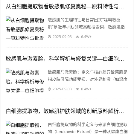
从白细胞提取物看敏感肌修复奥秘—原料特性与批发应用解析
敏感肌的生理特征与日常困扰"啥叫敏感
肌"是近年护肤领域高频搜索词，敏感肌指
皮肤屏障功能受损、角质层薄弱的脆弱肤
2025-09-03
6.4W+
质，具体表现为泛红、瘙痒、脱屑等症状，
研...
敏感肌与激素脸，科学解析与修复关键—白细胞提取物的应用价值
敏感肌与激素脸：定义与核心差异敏感肌是
指皮肤屏障功能受损，对外界刺激（如温度
变化、化学成分、紫外线等）反应过激的皮
2025-09-03
6.4W+
肤状态，其成因复杂，可能与遗传、环境...
白细胞提取物，敏感肌护肤领域的创新原料解析与应用前景
白细胞提取物的科学定义与来源白细胞提取
物（Leukocyte Extract）是一种从健康白细