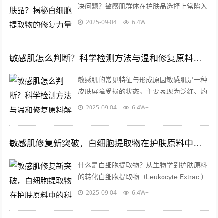
决问题？敏感肌群体在护肤品选择上常陷入
两难：既要避免刺激，又要追求有效修复，
2025-09-04
6.4W+
传统护肤成分如酒精、香精、防腐剂等易...
敏感肌怎么判断？科学检测方法与温和修复原料解析
敏感肌的常见特征与形成原因敏感肌是一种
皮肤屏障受损的状态，主要表现为泛红、灼
热、瘙痒或脱屑，这类肤质对外界刺激（如
2025-09-04
6.4W+
温差、化妆品成分）反应强烈，长期反复...
敏感肌修复新突破，白细胞提取物在护肤原料中的科学应用与批发指南
什么是白细胞提取物？从生物学到护肤原料
的转化白细胞提取物（Leukocyte Extract）
是一种通过生物技术从白细胞中分离出的活
2025-09-04
6.4W+
性成分集合体，包含...