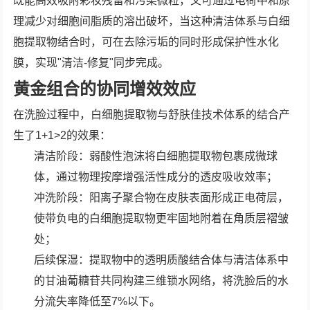
既能高效吸附彩妆残留和污染微粒，又可通过电荷中和原
理减少对细胞间脂质的溶出破坏，当这种清洁体系与白细
胞提取物结合时，可在去除污垢的同时形成保护性水化
膜，实现"清洁-修复"同步完成。
黄金组合的协同增效效应
在洗脸过程中，白细胞提取物与舒肤佳技术体系的结合产
生了1+1>2的效果：
清洁阶段：弱酸性泡沫将白细胞提取物包裹成微球
体，通过物理按摩增强活性成分的透皮吸收效率；
冲洗阶段：阳离子聚合物在皮肤表面形成正电荷层，
使带负电的白细胞提取物更牢固地附着在角质层褶皱
处；
后续保湿：提取物中的透明质酸结合体与清洁体系中
的甘油葡糖苷共同构建三维锁水网络，将洗脸后的水
分流失率降低至7%以下。