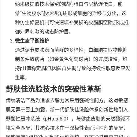
纳米级提取技术保留的黏附蛋白与层粘连蛋白，能
像"生物胶水"般促进角质形成细胞的迁移与分化，这
种仿生修复机制可快速填补受损的皮脂膜空隙,形成抵
御外界刺激的动态防护层。
微生态平衡维护
通过调节皮肤表面菌群的多样性，白细胞提取物能抑
制条件致病菌（如金黄色葡萄球菌）的过度增殖，维
持pH值稳定,降低因菌群失调导致的持续性敏感反应发
生率。
舒肤佳洗脸技术的突破性革新
传统清洁产品为追求去脂力常采用强碱性配方，这对敏感
肌无异于雪上加霜，新一代舒肤佳洗脸体系创新性地引入
弱酸性缓冲系统（pH5.5-6.0），与健康皮肤的天然酸碱环
境完全匹配，其核心技术在于双极性表面活性剂的复配，