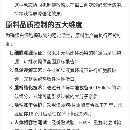
这种动态协同机制使敏感肌在每日两次的必需清洁中,
持续获得屏障强化效果。
原料品质控制的五大维度
为确保白细胞提取物的稳定活性，原料生产需执行严苛标
准：
细胞溯源认证
：仅采用无病原体感染的特定品系生物
源，每批次提供基因测序报告；
低温裂解工艺
：在-196℃液氮环境下进行细胞膜破
碎，完整保留热敏性活性蛋白；
层析纯化技术
：通过分子筛精准截留50-150kDa的功
效组分，去除可能引发过敏的大分子杂质；
活性冻干保护
：采用海藻糖-甘露醇复合冻干剂型，常
温储存18个月后活性保持率仍达95%；
人体相容性测试
：经斑贴试验、HRIPT重复刺激试验