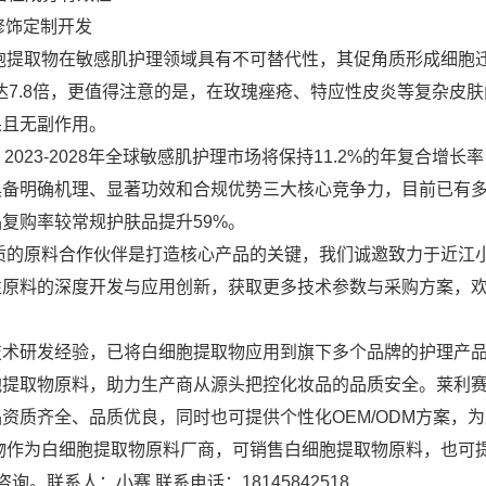
修饰定制开发
胞提取物在敏感肌护理领域具有不可替代性，其促角质形成细胞
达7.8倍，更值得注意的是，在玫瑰痤疮、特应性皮炎等复杂皮
果且无副作用。
hts预测，2023-2028年全球敏感肌护理市场将保持11.2%的年复合增
具备明确机理、显著功效和合规优势三大核心竞争力，目前已有
复购率较常规护肤品提升59%。
质的原料合作伙伴是打造核心产品的关键，我们诚邀致力于近江
性原料的深度开发与应用创新，获取更多技术参数与采购方案，
技术研发经验，已将白细胞提取物应用到旗下多个品牌的护理产
胞提取物原料，助力生产商从源头把控化妆品的品质安全。莱利
资质齐全、品质优良，同时也可提供个性化OEM/ODM方案，
物作为白细胞提取物原料厂商，可销售白细胞提取物原料，也可
。联系人：小赛 联系电话：18145842518