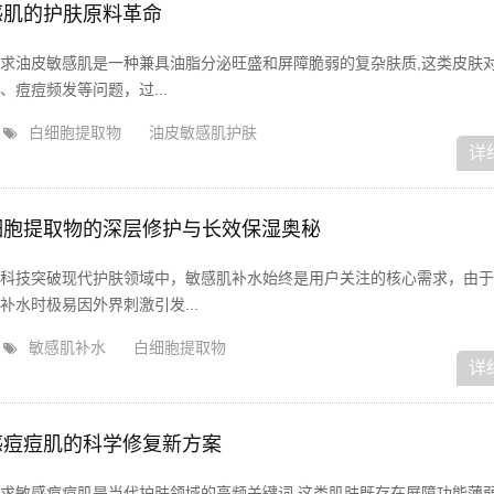
感肌的护肤原料革命
求油皮敏感肌是一种兼具油脂分泌旺盛和屏障脆弱的复杂肤质,这类皮肤
痘痘频发等问题，过...
白细胞提取物
油皮敏感肌护肤
详
细胞提取物的深层修护与长效保湿奥秘
科技突破现代护肤领域中，敏感肌补水始终是用户关注的核心需求，由于
水时极易因外界刺激引发...
敏感肌补水
白细胞提取物
详
感痘痘肌的科学修复新方案
求敏感痘痘肌是当代护肤领域的高频关键词,这类肌肤既存在屏障功能薄