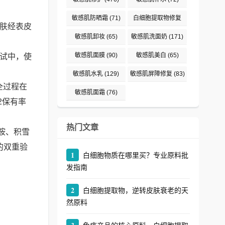
敏感肌防晒霜
(71)
白细胞提取物修复
皮肤经表皮
(242)
敏感肌卸妆
(65)
敏感肌洗面奶
(171)
敏感肌面膜
(90)
敏感肌美白
(65)
测试中，使
敏感肌水乳
(129)
敏感肌屏障修复
(83)
全过程在
敏感肌面霜
(76)
2保有率
热门文章
胺、积雪
的双重验
1
白细胞物质在哪里买？专业原料批
发指南
2
白细胞提取物，逆转皮肤衰老的天
然原料