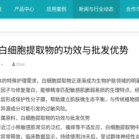
发
产品中心
应用案例
新闻与行业动态
合作
白细胞提取物的功效与批发优势
K+
max
体的特殊护理需求，白细胞提取物正逐渐成为生物护肤领域的明
节因子与修复蛋白，能够精准匹配敏感肌脆弱易损的生理特点，
质层形成保护性分子膜，帮助建立肌肤微生态平衡，与传统植物
了异源成分可能引发的过敏风险。
针对近江小熊敏感肌常见的泛红、瘙痒等不适反应，白细胞提取物
异常释放，临床数据显示，持续使用28天后，受试群体神经性