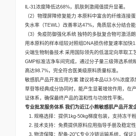
IL-31浓度降低达68%，肌肤刺激阈值提升显著。
（2）物理屏障修复能力 本原料中富含的纤维连接
失水率（TEWL）改善率达47%，角质层水分结合
（3）免疫防御强化系统 独特的多肽复合物可激活
用本原料的样本组较对照组DNA损伤修复速率加快1
尖端生物制备技术 采用国际领先的低温定向萃取工
GMP标准洁净车间完成，通过分子量三级筛选系统精确获
高达98.7%，完全符合医美级原料质量标准。
敏感肌产品开发应用方案 建议将本品以3-5%浓
草苷等经典成分协同时，能产生显著增效作用，在产
证体系，确保最终产品的温和性与功效性平衡。
专业批发服务体系 我们为近江小熊敏感肌产品开发
规格选择：提供1kg-50kg梯度包装，支持冻
技术支持：免费提供原料应用指导手册及稳定性
物流保障：配备-20℃专业冷链运输系统，保证