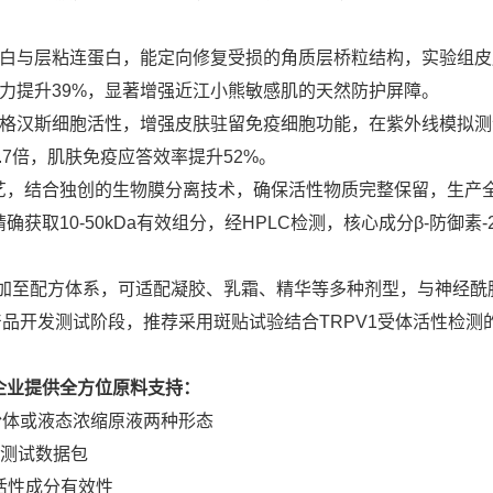
蛋白与层粘连蛋白，能定向修复受损的角质层桥粒结构，实验组
能力提升39%，显著增强近江小熊敏感肌的天然防护屏障。
朗格汉斯细胞活性，增强皮肤驻留免疫细胞功能，在紫外线模拟
.7倍，肌肤免疫应答效率提升52%。
艺，结合独创的生物膜分离技术，确保活性物质完整保留，生产
取10-50kDa有效组分，经HPLC检测，核心成分β-防御素-
度添加至配方体系，可适配凝胶、乳霜、精华等多种剂型，与神经酰
品开发测试阶段，推荐采用斑贴试验结合TRPV1受体活性检测
企业提供全方位原料支持：
干粉体或液态浓缩原液两种形态
测试数据包
活性成分有效性