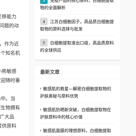
3
免疫产品的核心原料，白细胞提取
物的全面解析
迁移能力
4
江苏白细胞因子，高品质白细胞提
肤问题的动
取物的原料选择与批发
5
白细胞提取液出口级，高品质原料
长率，作为近
的全球供应
多个知名机
小熊敏感
最新文章
欢迎随时垂
敏感肌的救星—解密白细胞提取物的
护肤奥秘与原料优势
品中。当
赛生物拥有
敏感肌防晒新突破，白细胞提取物在
为广大品
护肤原料中的核心价值
提供原料
敏感肌面膜的理想原料，白细胞提取