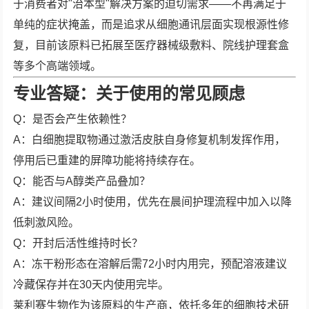
于消费者对"治本型"解决方案的迫切需求——不再满足于
单纯的症状掩盖，而是追求从细胞通讯层面实现根源性修
复，目前该原料已拓展至医疗器械级敷料、院线护理套盒
等多个高端领域。
专业答疑：关于使用的常见顾虑
Q：是否会产生依赖性？
A：白细胞提取物通过激活皮肤自身修复机制发挥作用，
停用后已重建的屏障功能将持续存在。
Q：能否与A醇类产品叠加？
A：建议间隔2小时使用，优先在晨间护理流程中加入以降
低刺激风险。
Q：开封后活性维持时长？
A：冻干粉形态在溶解后需72小时内用完，预配溶液建议
冷藏保存并在30天内使用完毕。
莱利赛生物作为该原料的生产商，依托多年的细胞技术研