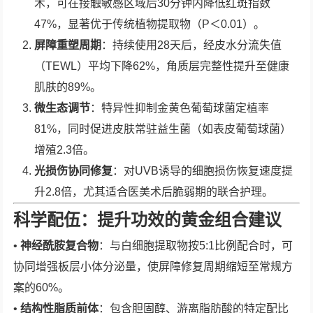
术，可在接触敏感区域后30分钟内降低红斑指数
47%，显著优于传统植物提取物（P＜0.01）。
屏障重塑周期
：持续使用28天后，经皮水分流失值
（TEWL）平均下降62%，角质层完整性提升至健康
肌肤的89%。
微生态调节
：特异性抑制金黄色葡萄球菌定植率
81%，同时促进皮肤常驻益生菌（如表皮葡萄球菌）
增殖2.3倍。
光损伤协同修复
：对UVB诱导的细胞损伤恢复速度提
升2.8倍，尤其适合医美术后脆弱期的联合护理。
科学配伍：提升功效的黄金组合建议
•
神经酰胺复合物
：与白细胞提取物按5:1比例配合时，可
协同增强板层小体分泌量，使屏障修复周期缩短至常规方
案的60%。
•
结构性脂质前体
：包含胆固醇、游离脂肪酸的特定配比