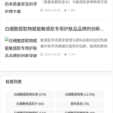
（激素依赖性皮炎）与敏感肌是两种常见但
成因完全不同的皮肤问题，激素脸是由于长
2025-09-03
1.9K+
期滥用含糖皮质激素的护肤品或药膏，导
致...
白细胞提取物赋能敏感肌专用护肤品品牌的创新突破
敏感肌市场需求激增与原料创新的迫切性随
着护肤市场精细化趋势的加剧，敏感肌群体
对安全、高效护肤品的需求呈现爆发式增
2025-09-02
1.7K+
长，这一人群的皮肤屏障普遍脆弱，易受
外...
标签列表
白细胞提取物应用
(376)
白细胞提取物
(11708)
白细胞免疫因子
(64)
原料批发
(78)