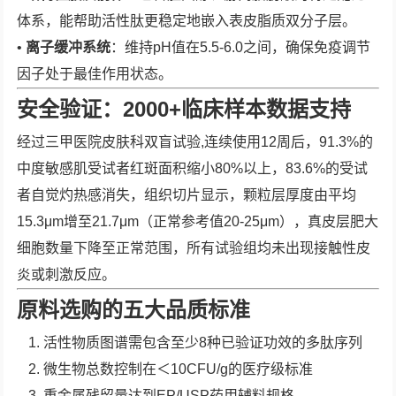
体系，能帮助活性肽更稳定地嵌入表皮脂质双分子层。
•
离子缓冲系统
：维持pH值在5.5-6.0之间，确保免疫调节
因子处于最佳作用状态。
安全验证：2000+临床样本数据支持
经过三甲医院皮肤科双盲试验,连续使用12周后，91.3%的
中度敏感肌受试者红斑面积缩小80%以上，83.6%的受试
者自觉灼热感消失，组织切片显示，颗粒层厚度由平均
15.3μm增至21.7μm（正常参考值20-25μm），真皮层肥大
细胞数量下降至正常范围，所有试验组均未出现接触性皮
炎或刺激反应。
原料选购的五大品质标准
活性物质图谱需包含至少8种已验证功效的多肽序列
微生物总数控制在＜10CFU/g的医疗级标准
重金属残留量达到EP/USP药用辅料规格