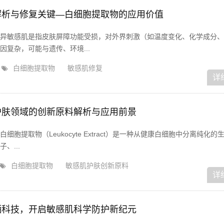
解析与修复关键—白细胞提取物的应用价值
异敏感肌是指皮肤屏障功能受损，对外界刺激（如温度变化、化学成分、
复杂，可能与遗传、环境...
白细胞提取物
敏感肌修复
详
护肤领域的创新原料解析与应用前景
胞提取物（Leukocyte Extract）是一种从健康白细胞中分离纯化的
、...
白细胞提取物
敏感肌护肤创新原料
详
晒科技，开启敏感肌科学防护新纪元