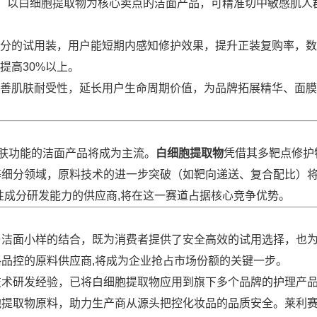
下，以白细胞提取物为核心卖点的洁面产品，可精准切中敏感肌人
分的试用装，用户能短期内感知修护效果，提升正装复购率，数
提高30%以上。
改善肌肤耐受性，延长用户生命周期价值，为品牌拓展精华、面膜
养肤功能的洁面产品将成为主流。
白细胞提取物
凭借其多靶点修护
等细分领域，原料技术的进一步突破（如靶向递送、复合配比）
活性成分研发能力的供应商,将在这一赛道占据核心竞争优势。
与洁面小样的结合，既为消费者提供了安全高效的试用选择，也
品控的原料供应商,将成为企业抢占市场份额的关键一步。
技术研发经验，已将白细胞提取物应用到旗下多个品牌的护理产
胞提取物原料，助力生产商从源头把控化妆品的品质安全。莱利