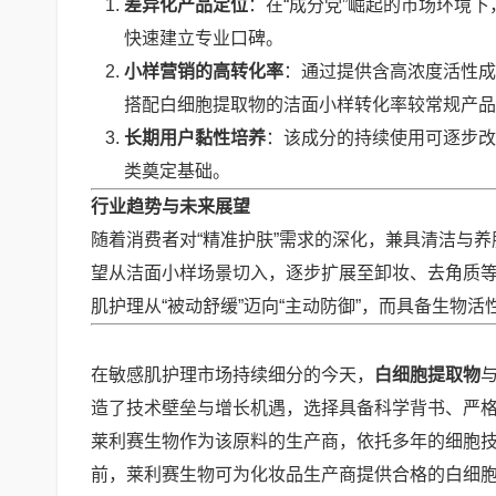
差异化产品定位
：在“成分党”崛起的市场环境
快速建立专业口碑。
小样营销的高转化率
：通过提供含高浓度活性成
搭配白细胞提取物的洁面小样转化率较常规产品
长期用户黏性培养
：该成分的持续使用可逐步
类奠定基础。
行业趋势与未来展望
随着消费者对“精准护肤”需求的深化，兼具清洁与
望从洁面小样场景切入，逐步扩展至卸妆、去角质
肌护理从“被动舒缓”迈向“主动防御”，而具备生物
在敏感肌护理市场持续细分的今天，
白细胞提取物
造了技术壁垒与增长机遇，选择具备科学背书、严格
莱利赛生物作为该原料的生产商，依托多年的细胞
前，莱利赛生物可为化妆品生产商提供合格的白细