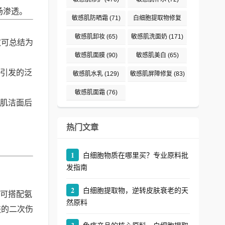
场渗透。
敏感肌防晒霜
(71)
白细胞提取物修复
(242)
敏感肌卸妆
(65)
敏感肌洗面奶
(171)
效可总结为
敏感肌面膜
(90)
敏感肌美白
(65)
引发的泛
敏感肌水乳
(129)
敏感肌屏障修复
(83)
敏感肌面霜
(76)
肌洁面后
热门文章
1
白细胞物质在哪里买？专业原料批
发指南
2
白细胞提取物，逆转皮肤衰老的天
可搭配氨
然原料
肤的二次伤