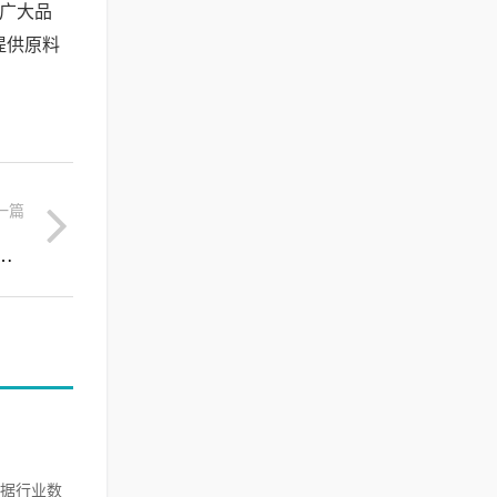
为广大品
提供原料
一篇
研发新突破，白细胞提取物如何打造舒缓修护配方
据行业数