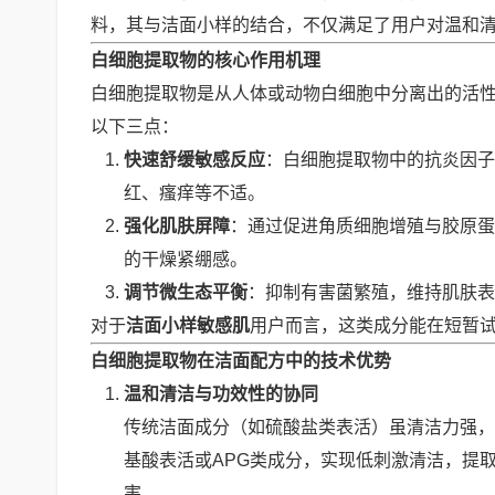
料，其与洁面小样的结合，不仅满足了用户对温和清
白细胞提取物的核心作用机理
白细胞提取物是从人体或动物白细胞中分离出的活
以下三点：
快速舒缓敏感反应
：白细胞提取物中的抗炎因
红、瘙痒等不适。
强化肌肤屏障
：通过促进角质细胞增殖与胶原蛋
的干燥紧绷感。
调节微生态平衡
：抑制有害菌繁殖，维持肌肤表
对于
洁面小样敏感肌
用户而言，这类成分能在短暂试
白细胞提取物在洁面配方中的技术优势
温和清洁与功效性的协同
传统洁面成分（如硫酸盐类表活）虽清洁力强，
基酸表活或APG类成分，实现低刺激清洁，提
害。