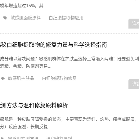
年增速超过15%，其...
敏感肌面膜原料
白细胞提取物应用
详
揭秘白细胞提取物的修复力量与科学选择指南
成分难以解决问题？敏感肌群体在护肤品选择上常陷入两难：既要避免刺
精、香精、防腐剂等易...
敏感肌护肤品
白细胞提取物修复
详
检测方法与温和修复原料解析
感肌是一种皮肤屏障受损的状态，主要表现为泛红、灼热、瘙痒或脱屑，
）反应强烈，长期反复...
敏感肌检测方法
温和修复原料