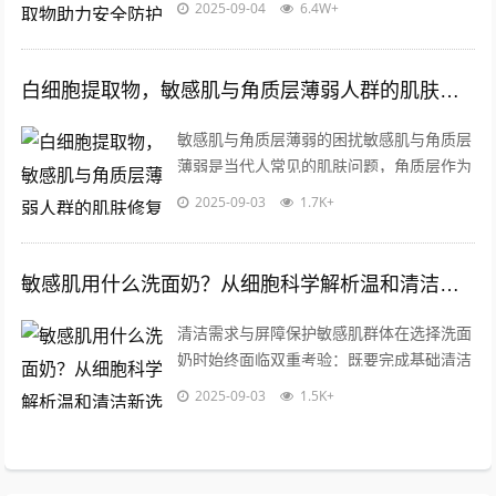
2025-09-04
6.4W+
40%消费者自述存在皮肤敏感问题，而...
白细胞提取物，敏感肌与角质层薄弱人群的肌肤修复新选择
敏感肌与角质层薄弱的困扰敏感肌与角质层
薄弱是当代人常见的肌肤问题，角质层作为
皮肤最外层的天然屏障，一旦变薄或受损，
2025-09-03
1.7K+
外界刺激物更容易侵入，导致泛红、干燥...
敏感肌用什么洗面奶？从细胞科学解析温和清洁新选择
清洁需求与屏障保护敏感肌群体在选择洗面
奶时始终面临双重考验：既要完成基础清洁
功能，又要最大限度保护脆弱皮肤屏障，数
2025-09-03
1.5K+
据显示，62%的敏感肌问题源自清洁不...