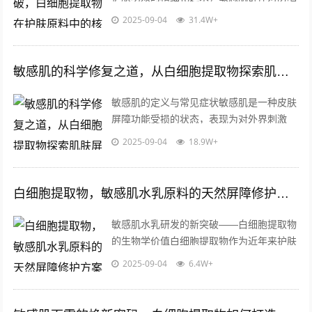
产品的安全性和功能性的要求日益严苛，传
2025-09-04
31.4W+
统防晒成分如化学防晒剂可能引发刺激反...
敏感肌的科学修复之道，从白细胞提取物探索肌肤屏障健康
敏感肌的定义与常见症状敏感肌是一种皮肤
屏障功能受损的状态，表现为对外界刺激
（如温度变化、紫外线、护肤品成分等）反
2025-09-04
18.9W+
应过度，易出现泛红、瘙痒、干燥、刺痛
等...
白细胞提取物，敏感肌水乳原料的天然屏障修护方案
敏感肌水乳研发的新突破——白细胞提取物
的生物学价值白细胞提取物作为近年来护肤
品原料领域的重要发现，其独特的生物活性
2025-09-04
6.4W+
成分已逐渐成为敏感肌护理配方的核心要...