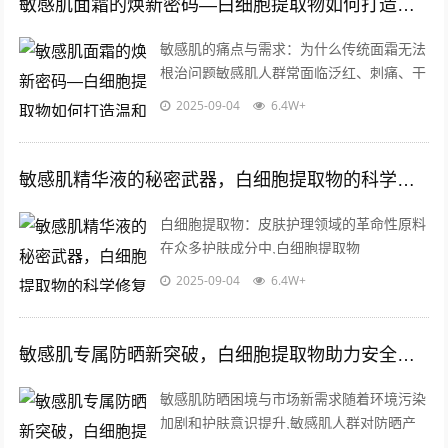
敏感肌面霜的焕新密码—白细胞提取物如何打造温和修护力
敏感肌的痛点与需求：为什么传统面霜无法
根治问题敏感肌人群常面临泛红、刺痛、干
燥等问题，而许多传统面霜仅能短暂缓解症
2025-09-04
6.4W+
状，这类产品往往依赖封闭性油脂或单一...
敏感肌精华液的秘密武器，白细胞提取物的科学修复力与批发优势
白细胞提取物：皮肤护理领域的革命性原料
在众多护肤成分中,白细胞提取物
（Leukocyte Extract）凭借其独特的生物学
2025-09-04
6.4W+
活性，正在成为敏感肌精华液...
敏感肌专属防晒新突破，白细胞提取物助力安全防护
敏感肌防晒困境与市场新需求随着环境污染
加剧和护肤意识提升,敏感肌人群对防晒产
品的安全性需求持续攀升，据统计，全球约