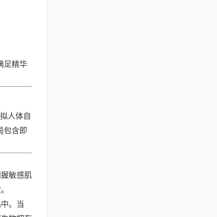
满足精华
模拟人体自
局包含即
把握敏感肌
破。
品中。当