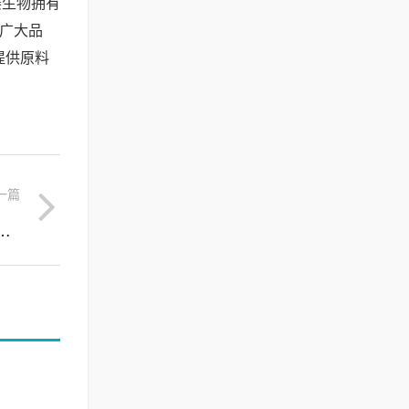
赛生物拥有
为广大品
提供原料
一篇
，混干皮敏感肌的焕肤修复新选择