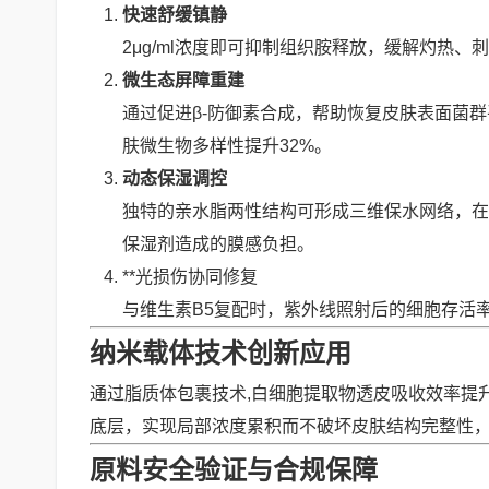
快速舒缓镇静
2μg/ml浓度即可抑制组织胺释放，缓解灼热
微生态屏障重建
通过促进β-防御素合成，帮助恢复皮肤表面菌群
肤微生物多样性提升32%。
动态保湿调控
独特的亲水脂两性结构可形成三维保水网络，在低
保湿剂造成的膜感负担。
**光损伤协同修复
与维生素B5复配时，紫外线照射后的细胞存活率
纳米载体技术创新应用
通过脂质体包裹技术,白细胞提取物透皮吸收效率提升
底层，实现局部浓度累积而不破坏皮肤结构完整性
原料安全验证与合规保障