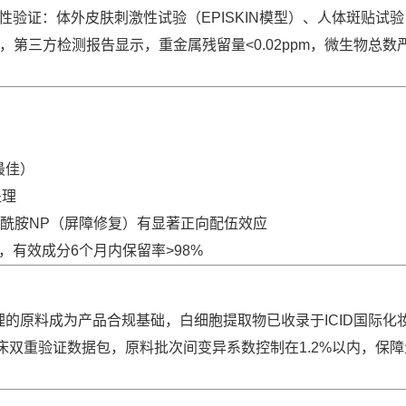
安全性验证：体外皮肤刺激性试验（EPISKIN模型）、人体斑贴试
，第三方检测报告显示，重金属残留量<0.02ppm，微生物总数
最佳）
处理
酰胺NP（屏障修复）有显著正向配伍效应
，有效成分6个月内保留率>98%
的原料成为产品合规基础，白细胞提取物已收录于ICID国际化
临床双重验证数据包，原料批次间变异系数控制在1.2%以内，保