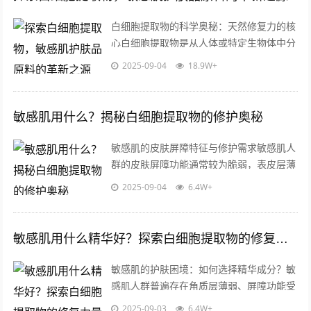
白细胞提取物的科学奥秘：天然修复力的核
心白细胞提取物是从人体或特定生物体中分
离出的活性成分，富含多种免疫调节因子、
2025-09-04
18.9W+
生长因子和蛋白质成分，这些天然物质在...
敏感肌用什么？揭秘白细胞提取物的修护奥秘
敏感肌的皮肤屏障特征与修护需求敏感肌人
群的皮肤屏障功能通常较为脆弱，表皮层薄
且角质层结构松散，容易受外界环境刺激
2025-09-04
6.4W+
（如温度变化、紫外线、污染物）或护肤
品...
敏感肌用什么精华好？探索白细胞提取物的修复力量
敏感肌的护肤困境：如何选择精华成分？敏
感肌人群普遍存在角质层薄弱、屏障功能受
损、易受外界刺激的问题，这类肌肤对护肤
2025-09-03
6.4W+