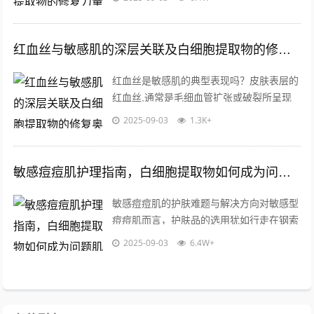
品成分的耐受性极低，稍有不慎便会引发...
红血丝与敏感肌的深层关联及白细胞提取物的修复奥秘
红血丝是敏感肌的典型表现吗？皮肤表层的
红血丝,通常是毛细血管扩张或破裂所呈现
的视觉现象，许多消费者发现面部泛红时，
2025-09-03
1.3K+
第一反应便是怀疑自己是否属于敏感肌，...
敏感痘痘肌护理指南，白细胞提取物如何成为问题肌肤的理想选择
敏感痘痘肌的护肤难题与解决方向对敏感型
痘痘肌而言，护肤品的选用犹如行走在钢索
上的平衡艺术，这类肌肤同时存在表皮屏障
2025-09-03
6.4W+
脆弱、皮脂腺分泌异常、炎症反应亢进三...