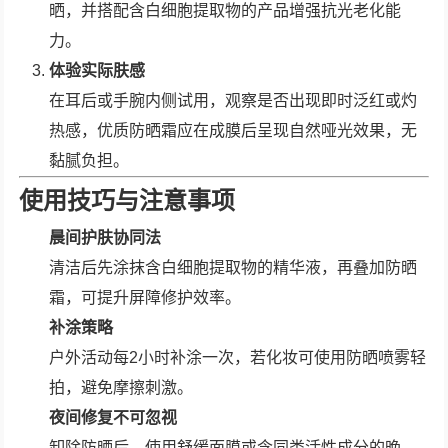
晒，并搭配含白细胞提取物的产品增强抗光老化能
力。
体验实际肤感
在耳后或手腕内侧试用，观察是否出现即时泛红或灼
热感，优质防晒霜应在成膜后呈现自然哑光效果，无
黏腻负担。
使用技巧与注意事项
晨间护肤协同法
清洁后先涂抹含白细胞提取物的精华液，再叠加防晒
霜，可提升屏障修护效率。
补涂策略
户外活动每2小时补涂一次，若化妆可使用防晒喷雾轻
拍，避免摩擦刺激。
夜间修复不可忽视
卸除防晒后，使用舒缓面膜或含同类活性成分的晚