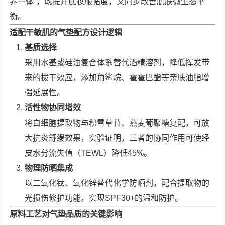
养一体”，既提升底妆服帖度，又同步改善肌肤微生态平
衡。
适配干敏肌的气垫配方设计逻辑
基质选择
采用水基或硅油复合体系替代酒精溶剂，降低挥发带
来的拔干效应，添加角鲨烷、霍霍巴酯等亲肤油脂增
强延展性。
活性物协同增效
将白细胞提取物与积雪草苷、燕麦葡聚糖复配，可放
大抗炎舒缓效果，实验证明，三者的协同作用可使经
皮水分流失值（TEWL）降低45%。
物理防晒集成
以二氧化钛、氧化锌替代化学防晒剂，配合提取物的
光损伤修护功能，实现SPF30+的温和防护。
原料工艺对气垫品质的关键影响