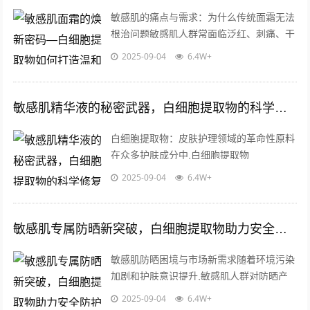
敏感肌的痛点与需求：为什么传统面霜无法
根治问题敏感肌人群常面临泛红、刺痛、干
燥等问题，而许多传统面霜仅能短暂缓解症
2025-09-04
6.4W+
状，这类产品往往依赖封闭性油脂或单一...
敏感肌精华液的秘密武器，白细胞提取物的科学修复力与批发优势
白细胞提取物：皮肤护理领域的革命性原料
在众多护肤成分中,白细胞提取物
（Leukocyte Extract）凭借其独特的生物学
2025-09-04
6.4W+
活性，正在成为敏感肌精华液...
敏感肌专属防晒新突破，白细胞提取物助力安全防护
敏感肌防晒困境与市场新需求随着环境污染
加剧和护肤意识提升,敏感肌人群对防晒产
品的安全性需求持续攀升，据统计，全球约
2025-09-04
6.4W+
40%消费者自述存在皮肤敏感问题，而...