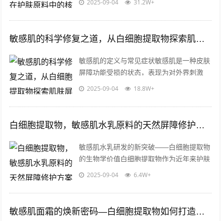
2025-09-04
31.2W+
统防晒成分如化学防晒剂可能引发刺激反...
敏感肌的科学修复之道，从白细胞提取物探索肌肤屏障健康
敏感肌的定义与常见症状敏感肌是一种皮肤
屏障功能受损的状态，表现为对外界刺激
（如温度变化、紫外线、护肤品成分等）反
2025-09-04
18.8W+
应过度，易出现泛红、瘙痒、干燥、刺痛
等...
白细胞提取物，敏感肌水乳原料的天然屏障修护方案
敏感肌水乳研发的新突破——白细胞提取物
的生物学价值白细胞提取物作为近年来护肤
品原料领域的重要发现，其独特的生物活性
2025-09-04
6.4W+
成分已逐渐成为敏感肌护理配方的核心要...
敏感肌面霜的焕新密码—白细胞提取物如何打造温和修护力