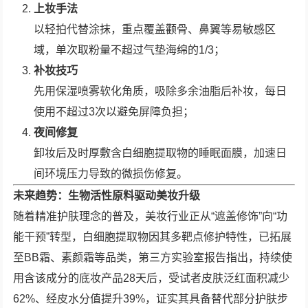
上妆手法
以轻拍代替涂抹，重点覆盖颧骨、鼻翼等易敏感区
域，单次取粉量不超过气垫海绵的1/3；
补妆技巧
先用保湿喷雾软化角质，吸除多余油脂后补妆，每日
使用不超过3次以避免屏障负担；
夜间修复
卸妆后及时厚敷含白细胞提取物的睡眠面膜，加速日
间环境压力导致的微损伤修复。
未来趋势：生物活性原料驱动美妆升级
随着精准护肤理念的普及，美妆行业正从“遮盖修饰”向“功
能干预”转型，白细胞提取物因其多靶点修护特性，已拓展
至BB霜、素颜霜等品类，第三方实验室报告指出，持续使
用含该成分的底妆产品28天后，受试者皮肤泛红面积减少
62%、经皮水分值提升39%，证实其具备替代部分护肤步