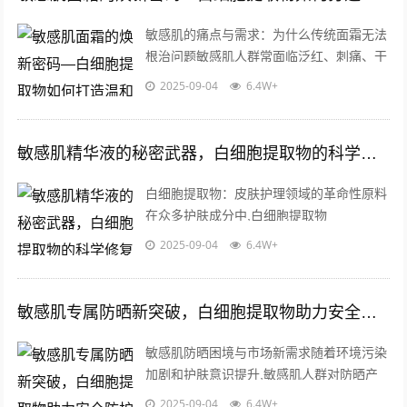
敏感肌的痛点与需求：为什么传统面霜无法
根治问题敏感肌人群常面临泛红、刺痛、干
燥等问题，而许多传统面霜仅能短暂缓解症
2025-09-04
6.4W+
状，这类产品往往依赖封闭性油脂或单一...
敏感肌精华液的秘密武器，白细胞提取物的科学修复力与批发优势
白细胞提取物：皮肤护理领域的革命性原料
在众多护肤成分中,白细胞提取物
（Leukocyte Extract）凭借其独特的生物学
2025-09-04
6.4W+
活性，正在成为敏感肌精华液...
敏感肌专属防晒新突破，白细胞提取物助力安全防护
敏感肌防晒困境与市场新需求随着环境污染
加剧和护肤意识提升,敏感肌人群对防晒产
品的安全性需求持续攀升，据统计，全球约
2025-09-04
6.4W+