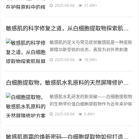
产品的安全性和功能性的要求日益严苛，传
2025-09-04
31.4W+
统防晒成分如化学防晒剂可能引发刺激反...
敏感肌的科学修复之道，从白细胞提取物探索肌肤屏障健康
敏感肌的定义与常见症状敏感肌是一种皮肤
屏障功能受损的状态，表现为对外界刺激
（如温度变化、紫外线、护肤品成分等）反
2025-09-04
18.9W+
应过度，易出现泛红、瘙痒、干燥、刺痛
等...
白细胞提取物，敏感肌水乳原料的天然屏障修护方案
敏感肌水乳研发的新突破——白细胞提取物
的生物学价值白细胞提取物作为近年来护肤
品原料领域的重要发现，其独特的生物活性
2025-09-04
6.4W+
成分已逐渐成为敏感肌护理配方的核心要...
敏感肌面霜的焕新密码—白细胞提取物如何打造温和修护力