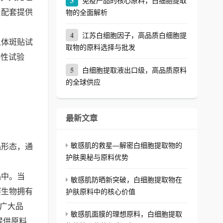
3
免疫产品的核心原料，白细胞提取
% 配套提供
物的全面解析
4
江苏白细胞因子，高品质白细胞提
人体斑贴试
取物的原料选择与批发
毒性试验
5
白细胞提取液出口级，高品质原料
的全球供应
最新文章
敏感肌的救星—解密白细胞提取物的
品形态，通
护肤奥秘与原料优势
品中。当
敏感肌防晒新突破，白细胞提取物在
赛生物拥有
护肤原料中的核心价值
为广大品
敏感肌面膜的理想原料，白细胞提取
提供原料