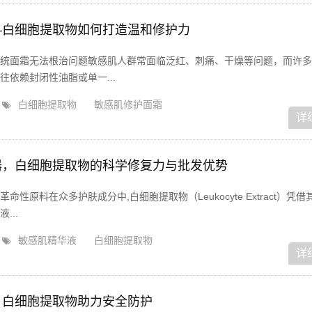
—白细胞提取物如何打造温和修护力
统面霜无法根治问题敏感肌人群常面临泛红、刺痛、干燥等问题，而许多
依赖封闭性油脂或单一...
白细胞提取物
敏感肌修护面霜
详
器，白细胞提取物的科学修复力与批发优势
性原料在众多护肤成分中,白细胞提取物（Leukocyte Extract）凭
...
敏感肌精华液
白细胞提取物
详
，白细胞提取物助力安全防护