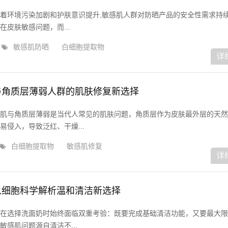
着环境污染加剧和护肤意识提升,敏感肌人群对防晒产品的安全性需求持
在皮肤敏感问题，而...
敏感肌防晒
白细胞提取物
详
与角质层薄弱人群的肌肤修复新选择
肌与角质层薄弱是当代人常见的肌肤问题，角质层作为皮肤最外层的天然
侵入，导致泛红、干燥...
白细胞提取物
敏感肌修复
详
从细胞科学解析温和清洁新选择
在选择洗面奶时始终面临双重考验：既要完成基础清洁功能，又要最大限
敏感肌问题源自清洁不...