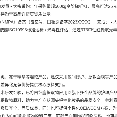
闪电发货 • 大宗采购：年采购量超500kg享阶梯折扣，最高可达25
支持淘宝商品详情页资质公示。
MPA）备案（备案号：国妆原备字2023XXXX），完成： • 
：依照ISO10993标准达标 • 光毒性评估：通过3T3中性红摄取光
：
护乳、冻干精华等爆款产品，建议采用夜间修护、急救面膜等产
造差异化竞争优势提供核心原料支持。
技术研发经验，已将白细胞提取物应用到旗下多个品牌的护理产
胞提取物原料，助力生产商从源头把控化妆品的品质安全。莱利
资质齐全、品质优良，同时也可提供个性化OEM/ODM方案，
物作为白细胞提取物原料厂商，可销售白细胞提取物原料，也可