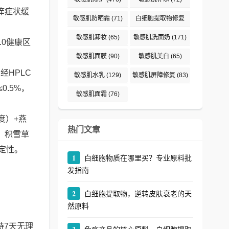
痒症状缓
敏感肌防晒霜
(71)
白细胞提取物修复
(242)
敏感肌卸妆
(65)
敏感肌洗面奶
(171)
.0健康区
敏感肌面膜
(90)
敏感肌美白
(65)
经HPLC
敏感肌水乳
(129)
敏感肌屏障修复
(83)
0.5%，
敏感肌面霜
(76)
度）+燕
热门文章
因、积雪草
稳定性。
1
白细胞物质在哪里买？专业原料批
发指南
2
白细胞提取物，逆转皮肤衰老的天
然原料
持7天无理