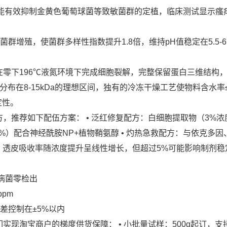
分，能有效抑制金黄色葡萄球菌等致敏菌群的定植，临床测试显示瘙
增殖，使菌群多样性指数提升1.8倍，维持pH值稳定在5.5-6
零下196℃液氮环境下完成细胞裂解，完整保留蛋白三维结构，
布在8-15kDa的理想区间，独有的冷冻干燥工艺使物料含水率≤
定性。
，推荐如下配伍方案： • 泛红修复配方：白细胞提取物（3%浓
.5%）配合神经酰胺NP+植物鞘氨醇 • 灼热急救配方：与依克多
2%，透皮吸收率随浓度提升呈线性增长，但超过5%可能影响制剂
致病菌零检出
ppm
差控制在±5%以内
实现淘宝商户的梯度供货保障： • 小批量试样：500g起订，支