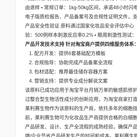
由退样 • 常规订单：1kg-50kg区间，承诺48小时
电子版质检报告、产品备案号及合规性证明文件，
产品安全性验证 原料通过国家化妆品安全评估中心（N
验：500例样本刺激反应率0.2% • 眼周刺激性测试
产品开发技术支持 针对淘宝商户提供四维服务体系
配方开发：提供6套基础配方模板
合规指导：协助完成产品备案全流程
包材适配：推荐最佳储存容器方案
营销支持：提供专业成分解说文案
该原料已成功应用于淘宝平台月销万单的敏感肌修
过整合型生物活性成分的创新应用，为淘宝商家打
莱利赛生物作为该原料的生产商，依托多年的细胞
前，莱利赛生物可为化妆品生产商提供合格的白细
产品研发、设计、生产全流程的成熟经验，确保产品
牌/企业节省产品研发生产的时间和成本。莱利赛生