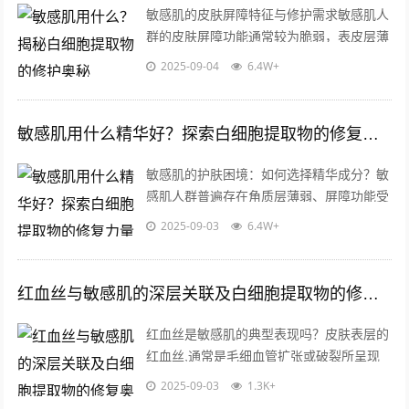
敏感肌的皮肤屏障特征与修护需求敏感肌人
群的皮肤屏障功能通常较为脆弱，表皮层薄
且角质层结构松散，容易受外界环境刺激
2025-09-04
6.4W+
（如温度变化、紫外线、污染物）或护肤
品...
敏感肌用什么精华好？探索白细胞提取物的修复力量
敏感肌的护肤困境：如何选择精华成分？敏
感肌人群普遍存在角质层薄弱、屏障功能受
损、易受外界刺激的问题，这类肌肤对护肤
2025-09-03
6.4W+
品成分的耐受性极低，稍有不慎便会引发...
红血丝与敏感肌的深层关联及白细胞提取物的修复奥秘
红血丝是敏感肌的典型表现吗？皮肤表层的
红血丝,通常是毛细血管扩张或破裂所呈现
的视觉现象，许多消费者发现面部泛红时，
2025-09-03
1.3K+
第一反应便是怀疑自己是否属于敏感肌，...