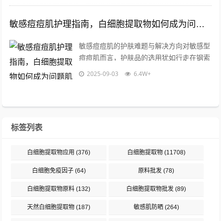
敏感痘痘肌护理指南，白细胞提取物如何成为问题肌肤的理想选择
敏感痘痘肌的护肤难题与解决方向对敏感型
痘痘肌而言，护肤品的选用犹如行走在钢索
上的平衡艺术，这类肌肤同时存在表皮屏障
2025-09-03
6.4W+
脆弱、皮脂腺分泌异常、炎症反应亢进三...
标签列表
白细胞提取物应用
(376)
白细胞提取物
(11708)
白细胞免疫因子
(64)
原料批发
(78)
白细胞提取物原料
(132)
白细胞提取物批发
(89)
天然白细胞提取物
(187)
敏感肌防晒
(264)