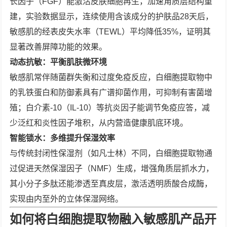
长因子（FGF）能激活皮肤细胞再生，加速角质层结构重
建，实验数据显示，连续使用含该成分的护肤品28天后，
敏感肌的经表皮失水率（TEWL）平均降低35%，证明其
显著改善屏障功能的效果。
动态抗敏：平衡肌肤微环境
敏感肌常伴随菌群失衡和过度免疫反应，白细胞提取物中
的乳铁蛋白和防御素具有广谱抑菌作用，可抑制有害菌增
殖；白介素-10（IL-10）等抗炎因子能调节免疫应答，减
少泛红和炎性因子堆积，从内营造健康肌底环境。
智能锁水：多维提升保湿效率
与传统封闭性保湿剂（如凡士林）不同，白细胞提取物通
过促进天然保湿因子（NMF）生成，增强角质层抓水力，
其小分子多肽还能渗透至真皮层，激活透明质酸合成酶，
实现由内至外的立体保湿网络。
如何将白细胞提取物融入敏感肌产品开