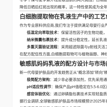
降低日晒后红斑出现的概率，这一特性使其成为全
白细胞提取物在乳液生产中的工艺
作为专业原料供应商,我们专注于提供满足母婴行业
低温定向萃取技术
：保留活性因子的生物功能，
纳米微囊包裹技术
：提升成分稳定性，延长乳液
多重灭菌验证流程
：采用超滤除菌与γ射线灭活
在配方配伍性方面,白细胞提取物可与植物甾醇、神经
敏感肌妈妈乳液的配方设计与市场
新一代母婴护肤品的开发趋势正从"概念添加"转向
极简配方架构
：减少非必要添加剂，优先采用通过
pH适应性调节
：确保产品pH值稳定在5.5-6.
感官体验优化
：通过卵磷脂包裹技术实现轻盈质
据行业调研,全球敏感肌护肤品市场规模预计2025