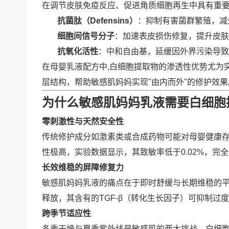
在调节皮肤免疫反应、促进角质细胞再生中具有重
抗菌肽（Defensins）
：抑制有害菌群繁殖，减
细胞间信号分子
：加速表皮损伤修复，提升皮肤
抗氧化活性
：中和自由基，延缓因外界污染导致
在母婴乳液配方中,白细胞提取物的渗透性优势尤为
层结构，帮助敏感肌妈妈实现"由内而外"的修护效果
为什么敏感肌妈妈乳液需要白细胞
零刺激性与天然安全性
传统修护成分如激素类或合成药物可能对母婴健康
性极高，实验数据显示，其致敏率低于0.02%，完
长效维稳的屏障修复力
敏感肌妈妈乳液的痛点在于即时舒缓与长期维稳的
释放，其含有的TGF-β（转化生长因子）可抑制过
跨季节适应性
冬季干燥与夏季紫外线是敏感肌的两大挑战，白细