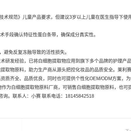
技术规范》儿童产品要求，但建议3岁以上儿童在医生指导下使
等技术手段确认特征性蛋白条带，确保成分真实性。
完，避免反复冻融导致的活性损失。
技术研发经验，已将白细胞提取物应用到旗下多个品牌的护理产
胞提取物原料，助力生产商从源头把控化妆品的品质安全。莱利
资质齐全、品质优良，同时也可提供个性化OEM/ODM方案，
物作为白细胞提取物原料厂商，可销售白细胞提取物原料，也可
。联系人：小赛 联系电话：18145842518