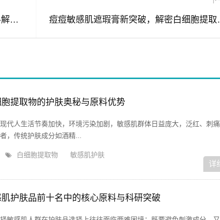
下
白细胞提取物，敏感肌修复油的核心原料解析与科学护肤指南
痘痘敏感肌遮瑕
细胞提取物的护肤奥秘与原料优势
现代人生活节奏加快，环境污染加剧，敏感肌群体日益庞大，泛红、刺痛
，传统护肤成分如酒精...
白细胞提取物
敏感肌护肤
详
感肌护肤品前十名中的核心原料与科研突破
择敏感肌人群在护肤品选择上往往面临两难困境：既要避免刺激成分，又