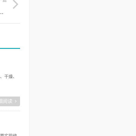
一篇
膏新突破，解密白细胞提取物的护肤奥秘
、干燥、
细阅读
要实现修