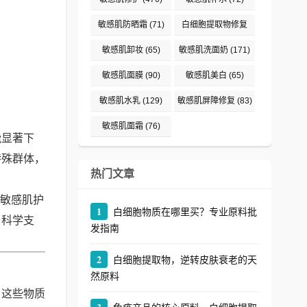
敏感肌防晒霜
(71)
白细胞提取物修复
(242)
敏感肌卸妆
(65)
敏感肌洗面奶
(171)
敏感肌面膜
(90)
敏感肌美白
(65)
敏感肌水乳
(129)
敏感肌屏障修复
(83)
敏感肌面霜
(76)
能显著下
特殊群体，
热门文章
为敏感肌护
1
白细胞物质在哪里买？专业原料批
了科学支
发指南
2
白细胞提取物，逆转皮肤衰老的天
然原料
，这些物质