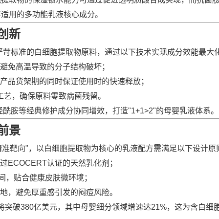
年适用的多功能乳液核心成分。
创新
严苛标准的白细胞提取物原料，通过以下技术实现成分效能最大
避免高温导致的分子结构破坏；
产品货架期的同时保证使用时的快速释放；
工艺，确保原料零致病菌残留。
酰胺等经典修护成分协同增效，打造"1+1>2"的母婴乳液体系。
前景
"精准靶向"，以白细胞提取物为核心的乳液配方需满足以下设计原
ECOCERT认证的天然乳化剂；
0区间，贴合健康皮肤微环境；
地，避免厚重感引发的闷痘风险。
年将突破380亿美元，其中母婴细分领域增速达21%，这为含白细