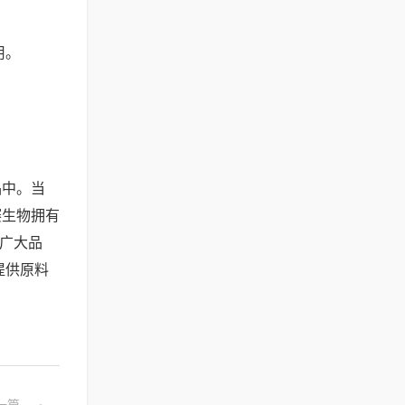
用。
品中。当
赛生物拥有
为广大品
提供原料