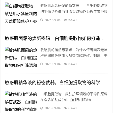
敏感肌水乳研发的新突破——白细胞提取物
的生物学价值白细胞提取物作为近年来护肤
品原料领域的重要发现，其独特的生物活性
2025-09-04
6.4W+
成分已逐渐成为敏感肌护理配方的核心要...
敏感肌面霜的焕新密码—白细胞提取物如何打造温和修护力
敏感肌的痛点与需求：为什么传统面霜无法
根治问题敏感肌人群常面临泛红、刺痛、干
燥等问题，而许多传统面霜仅能短暂缓解症
2025-09-04
6.4W+
状，这类产品往往依赖封闭性油脂或单一...
敏感肌精华液的秘密武器，白细胞提取物的科学修复力与批发优势
白细胞提取物：皮肤护理领域的革命性原料
在众多护肤成分中,白细胞提取物
（Leukocyte Extract）凭借其独特的生物学
2025-09-04
6.4W+
活性，正在成为敏感肌精华液...