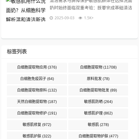
清洁需求与屏障保护敏感肌群体在选择洗面
奶时始终面临双重考验：既要完成基础清洁
功能，又要最大限度保护脆弱皮肤屏障，数
2025-09-03
1.5K+
据显示，62%的敏感肌问题源自清洁不...
标签列表
白细胞提取物应用
(376)
白细胞提取物
(11708)
白细胞免疫因子
(64)
原料批发
(78)
白细胞提取物原料
(132)
白细胞提取物批发
(89)
天然白细胞提取物
(187)
敏感肌防晒
(264)
白细胞提取物修护
(191)
敏感肌护理
(862)
敏感肌修复
(972)
敏感肌
(278)
敏感肌护肤
(322)
白细胞提取物护肤
(477)