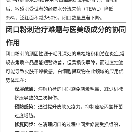
实验数据显示,连续使用含白细胞提取物的配方产品4周
后，敏感肌受试者的经皮水分流失值（TEWL）降低
35%，泛红面积减少50%，闭口数量显著下降。
闭口粉刺治疗难题与医美级成分的协同
作用
闭口粉刺的顽固性源于毛孔深处的角栓堆积和潜在炎症,常
规去角质产品虽能短暂改善，但易损伤屏障，而过度控油
可能导致皮肤干燥敏感，白细胞提取物在此领域的应用优
势体现在：
深层疏通
：溶解角栓的同时避免刺激毛囊，减少机械
挤压导致的二次损伤。
预防感染
：通过提升皮肤免疫力，抑制痤疮丙酸杆菌
过度增殖。
修复同步
：在清理闭口的过程中同步修复受损组织，